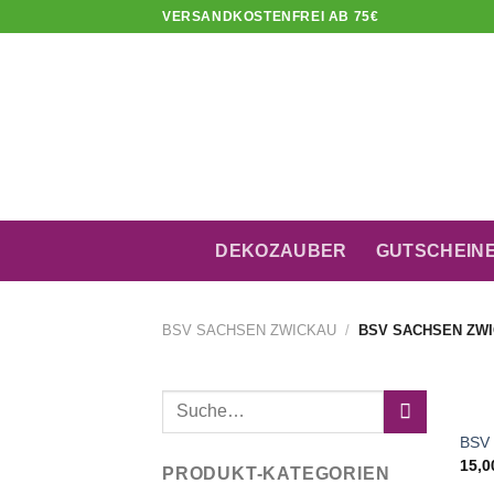
Skip
VERSANDKOSTENFREI AB 75€
to
content
DEKOZAUBER
GUTSCHEIN
BSV SACHSEN ZWICKAU
/
BSV SACHSEN ZWI
+
Suche
nach:
BSV 
15,
PRODUKT-KATEGORIEN