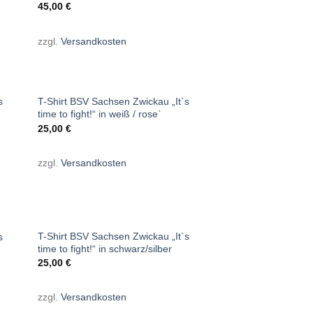
45,00
€
zzgl.
Versandkosten
+
s
T-Shirt BSV Sachsen Zwickau „It`s
time to fight!“ in weiß / rose`
25,00
€
zzgl.
Versandkosten
+
NICHT VORRÄTIG
T-Shirt BSV Sachsen Zwickau „It`s
s
time to fight!“ in schwarz/silber
25,00
€
zzgl.
Versandkosten