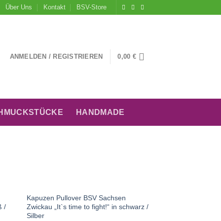
Über Uns
Kontakt
BSV-Store
ANMELDEN / REGISTRIEREN
0,00
€
HMUCKSTÜCKE
HANDMADE
+
NICHT VORRÄTIG
Kapuzen Pullover BSV Sachsen
ß /
Zwickau „It`s time to fight!“ in schwarz /
Silber