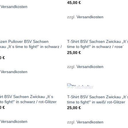
45,00
€
.
Versandkosten
zzgl.
Versandkosten
+
zen Pullover BSV Sachsen
T-Shirt BSV Sachsen Zwickau „It`
au „It`s time to fight!“ in schwarz /
time to fight!“ in schwarz / rose`
´
25,00
€
00
€
zzgl.
Versandkosten
.
Versandkosten
+
NICHT VORRÄTIG
NICHT VORRÄTIG
irt BSV Sachsen Zwickau „It`s
T-Shirt BSV Sachsen Zwickau „It`
to fight!“ in schwarz / rot-Glitzer
time to fight!“ in weiß/ rot-Glitzer
00
€
25,00
€
.
Versandkosten
zzgl.
Versandkosten