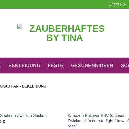
Startseite
E
BEKLEIDUNG
FESTE
GESCHENKIDEEN
SC
CKAU FAN - BEKLEIDUNG
+
NICHT VORRÄTIG
Kapuzen Pullover BSV Sachsen
Sachsen Zwickau Socken
Zwickau „It`s time to fight!“ in wei
00
€
rose´