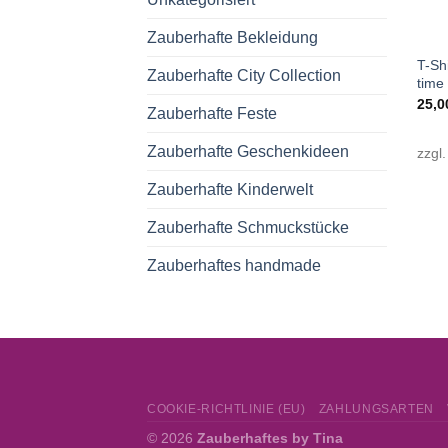
+
Zauberhafte Bekleidung
T-Sh
Zauberhafte City Collection
time 
25,
Zauberhafte Feste
Zauberhafte Geschenkideen
zzgl
Zauberhafte Kinderwelt
Zauberhafte Schmuckstücke
Zauberhaftes handmade
COOKIE-RICHTLINIE (EU)
ZAHLUNGSARTEN
© 2026
Zauberhaftes by Tina