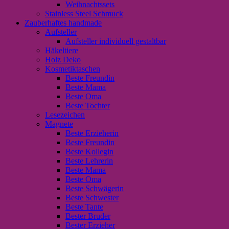
Weihnachtssets
Stainless Steel Schmuck
Zauberhaftes handmade
Aufsteller
Aufsteller individuell gestaltbar
Häkeltiere
Holz Deko
Kosmetiktaschen
Beste Freundin
Beste Mama
Beste Oma
Beste Tochter
Lesezeichen
Magnete
Beste Erzieherin
Beste Freundin
Beste Kollegin
Beste Lehrerin
Beste Mama
Beste Oma
Beste Schwägerin
Beste Schwester
Beste Tante
Bester Bruder
Bester Erzieher