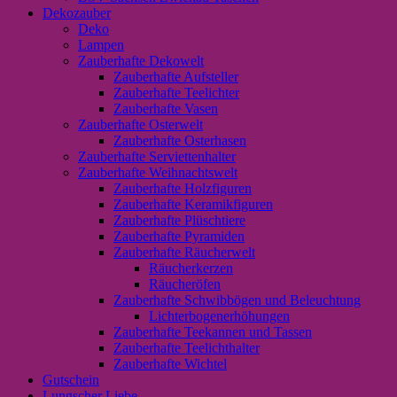
Dekozauber
Deko
Lampen
Zauberhafte Dekowelt
Zauberhafte Aufsteller
Zauberhafte Teelichter
Zauberhafte Vasen
Zauberhafte Osterwelt
Zauberhafte Osterhasen
Zauberhafte Serviettenhalter
Zauberhafte Weihnachtswelt
Zauberhafte Holzfiguren
Zauberhafte Keramikfiguren
Zauberhafte Plüschtiere
Zauberhafte Pyramiden
Zauberhafte Räucherwelt
Räucherkerzen
Räucheröfen
Zauberhafte Schwibbögen und Beleuchtung
Lichterbogenerhöhungen
Zauberhafte Teekannen und Tassen
Zauberhafte Teelichthalter
Zauberhafte Wichtel
Gutschein
Lungscher Liebe