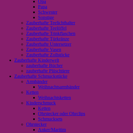
Opa
Papa
Schwester
Sonstige
Zauberhafte Teelichthalter
Zauberhafte Teelöffel
Zauberhafte Trinkflaschen
Zauberhafte Türkränze
Zauberhafte Untersetzer
Zauberhafte Vasen
Zauberhafte Zollstöcke
Zauberhafte Kinderwelt
zauberhafte Bücher
zauberhafte Plüschtiere
Zauberhafte Schmuckstücke
Armbänder
Weihnachtsarmbänder
Ketten
Weihnachtsketten
Kinderschmuck
Ketten
Ohrstecker oder Ohrclips
Schmucksets
Ohrstecker
Anker/Maritim