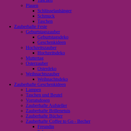
Taschen
Plauen
Schlüsselanhänger
Schmuck
Taschen
Zauberhafte Feste
Geburtstagszauber
Geburtstagsdeko
Geschenkideen
Hochzeitszauber
Hochzeitsdeko
Muttertag
Osterzauber
Osterdeko
Weihnachtszauber
Weihnachtsdeko
Zauberhafte Geschenkideen
Lampen
Taschen und Beutel
Vorratsdosen
Zauberhafte Aufsteller
Zauberhafte Brillenetuis
Zauberhafte Bücher
Zauberhafte Coffee to Go - Becher
Freundin