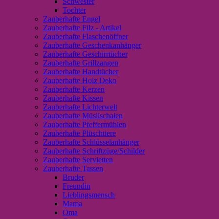
Schwester
Tochter
Zauberhafte Engel
Zauberhafte Filz - Artikel
Zauberhafte Flaschenöffner
Zauberhafte Geschenkanhänger
Zauberhafte Geschirrtücher
Zauberhafte Grillzangen
Zauberhafte Handtücher
Zauberhafte Holz Deko
Zauberhafte Kerzen
Zauberhafte Kissen
Zauberhafte Lichterwelt
Zauberhafte Müslischalen
Zauberhafte Pfeffermühlen
Zauberhafte Plüschtiere
Zauberhafte Schlüsselanhänger
Zauberhafte Schriftzüge/Schilder
Zauberhafte Servietten
Zauberhafte Tassen
Bruder
Freundin
Lieblingsmensch
Mama
Oma