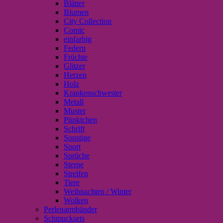
Blätter
Blumen
City Collection
Comic
einfarbig
Federn
Früchte
Glitzer
Herzen
Holz
Krankenschwester
Metall
Muster
Pünktchen
Schrift
Sonstige
Sport
Sprüche
Sterne
Streifen
Tiere
Weihnachten / Winter
Wolken
Perlenarmbänder
Schmucksets