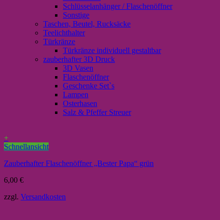
Schlüsselanhänger / Flaschenöffner
Sonstige
Taschen, Beutel, Rucksäcke
Teelichthalter
Türkränze
Türkränze individuell gestaltbar
zauberhafter 3D Druck
3D Vasen
Flaschenöffner
Geschenke Set`s
Lampen
Osterhasen
Salz & Pfeffer Streuer
+
Schnellansicht
Zauberhafter Flaschenöffner „Bester Papa“ grün
6,00
€
zzgl.
Versandkosten