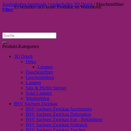
Zauberhaftes handmade
/
zauberhafter 3D Druck
/
Flaschenöffner
Es befinden sich keine Produkte im Warenkorb.
Filter
Suche
nach:
Produkt-Kategorien
3D Druck
Deko
Lampen
Flaschenöffner
Geschenkideen
Lampen
Salz & Pfeffer Streuer
Solar Lampen
Windmühlen
BSV Sachsen Zwickau
BSV Sachsen Zwickau Accessoires
BSV Sachsen Zwickau Dekoration
BSV Sachsen Zwickau Fan - Bekleidung
BSV Sachsen Zwickau Schmuck
BSV Sachsen Zwickau Taschen