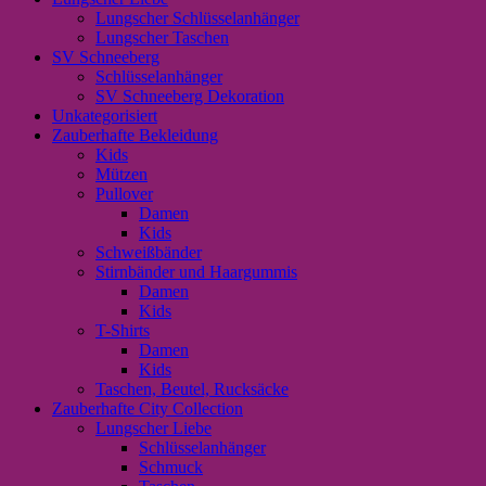
Lungscher Schlüsselanhänger
Lungscher Taschen
SV Schneeberg
Schlüsselanhänger
SV Schneeberg Dekoration
Unkategorisiert
Zauberhafte Bekleidung
Kids
Mützen
Pullover
Damen
Kids
Schweißbänder
Stirnbänder und Haargummis
Damen
Kids
T-Shirts
Damen
Kids
Taschen, Beutel, Rucksäcke
Zauberhafte City Collection
Lungscher Liebe
Schlüsselanhänger
Schmuck