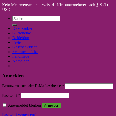
Kein Mehrwertsteuerausweis, da Kleinunternehmer nach §19 (1)
UStG.
Suche
nach:
Dekozauber
Gutscheine
Bekleidung
Feste
Geschenkideen
Schmuckstücke
handmade
Anmelden
Anmelden
Benutzername oder E-Mail-Adresse
*
Passwort
*
Angemeldet bleiben
Anmelden
Passwort vergessen?