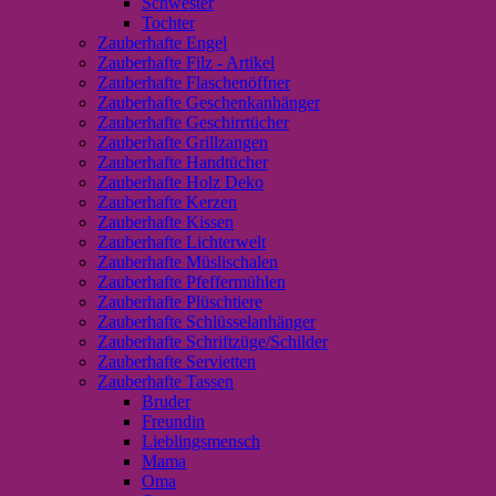
Schwester
Tochter
Zauberhafte Engel
Zauberhafte Filz - Artikel
Zauberhafte Flaschenöffner
Zauberhafte Geschenkanhänger
Zauberhafte Geschirrtücher
Zauberhafte Grillzangen
Zauberhafte Handtücher
Zauberhafte Holz Deko
Zauberhafte Kerzen
Zauberhafte Kissen
Zauberhafte Lichterwelt
Zauberhafte Müslischalen
Zauberhafte Pfeffermühlen
Zauberhafte Plüschtiere
Zauberhafte Schlüsselanhänger
Zauberhafte Schriftzüge/Schilder
Zauberhafte Servietten
Zauberhafte Tassen
Bruder
Freundin
Lieblingsmensch
Mama
Oma