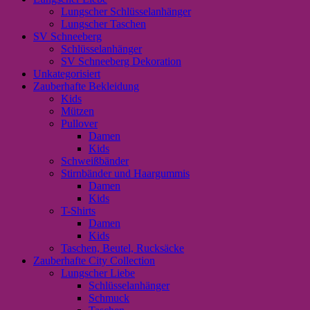
Lungscher Schlüsselanhänger
Lungscher Taschen
SV Schneeberg
Schlüsselanhänger
SV Schneeberg Dekoration
Unkategorisiert
Zauberhafte Bekleidung
Kids
Mützen
Pullover
Damen
Kids
Schweißbänder
Stirnbänder und Haargummis
Damen
Kids
T-Shirts
Damen
Kids
Taschen, Beutel, Rucksäcke
Zauberhafte City Collection
Lungscher Liebe
Schlüsselanhänger
Schmuck