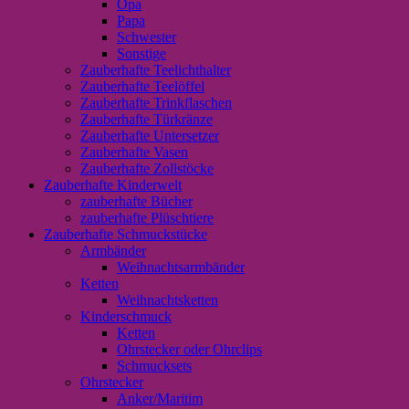
Opa
Papa
Schwester
Sonstige
Zauberhafte Teelichthalter
Zauberhafte Teelöffel
Zauberhafte Trinkflaschen
Zauberhafte Türkränze
Zauberhafte Untersetzer
Zauberhafte Vasen
Zauberhafte Zollstöcke
Zauberhafte Kinderwelt
zauberhafte Bücher
zauberhafte Plüschtiere
Zauberhafte Schmuckstücke
Armbänder
Weihnachtsarmbänder
Ketten
Weihnachtsketten
Kinderschmuck
Ketten
Ohrstecker oder Ohrclips
Schmucksets
Ohrstecker
Anker/Maritim