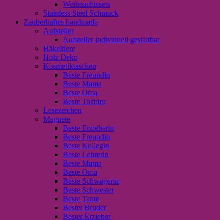
Weihnachtssets
Stainless Steel Schmuck
Zauberhaftes handmade
Aufsteller
Aufsteller individuell gestaltbar
Häkeltiere
Holz Deko
Kosmetiktaschen
Beste Freundin
Beste Mama
Beste Oma
Beste Tochter
Lesezeichen
Magnete
Beste Erzieherin
Beste Freundin
Beste Kollegin
Beste Lehrerin
Beste Mama
Beste Oma
Beste Schwägerin
Beste Schwester
Beste Tante
Bester Bruder
Bester Erzieher