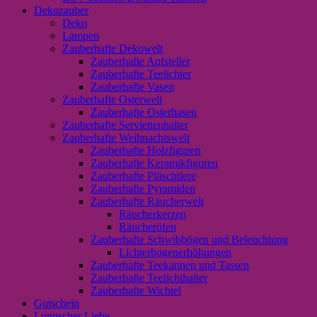
Dekozauber
Deko
Lampen
Zauberhafte Dekowelt
Zauberhafte Aufsteller
Zauberhafte Teelichter
Zauberhafte Vasen
Zauberhafte Osterwelt
Zauberhafte Osterhasen
Zauberhafte Serviettenhalter
Zauberhafte Weihnachtswelt
Zauberhafte Holzfiguren
Zauberhafte Keramikfiguren
Zauberhafte Plüschtiere
Zauberhafte Pyramiden
Zauberhafte Räucherwelt
Räucherkerzen
Räucheröfen
Zauberhafte Schwibbögen und Beleuchtung
Lichterbogenerhöhungen
Zauberhafte Teekannen und Tassen
Zauberhafte Teelichthalter
Zauberhafte Wichtel
Gutschein
Lungscher Liebe