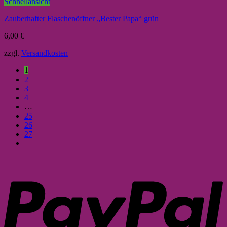
Schnellansicht
Zauberhafter Flaschenöffner „Bester Papa“ grün
6,00
€
zzgl.
Versandkosten
1
2
3
4
…
25
26
27