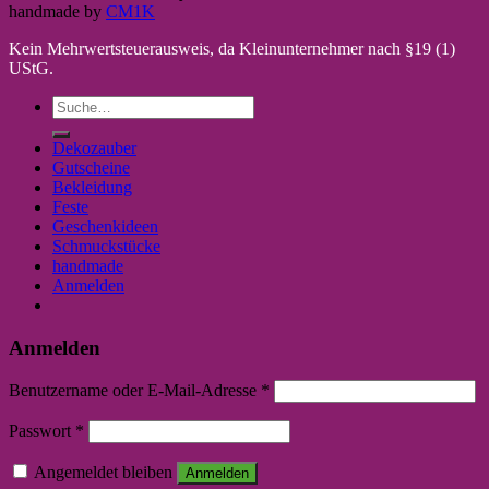
handmade by
CM1K
Kein Mehrwertsteuerausweis, da Kleinunternehmer nach §19 (1)
UStG.
Suche
nach:
Dekozauber
Gutscheine
Bekleidung
Feste
Geschenkideen
Schmuckstücke
handmade
Anmelden
Anmelden
Benutzername oder E-Mail-Adresse
*
Passwort
*
Angemeldet bleiben
Anmelden