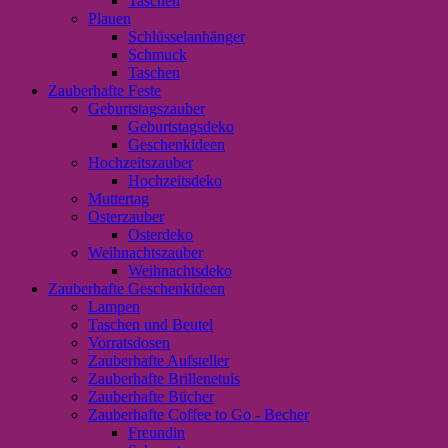
Taschen
Plauen
Schlüsselanhänger
Schmuck
Taschen
Zauberhafte Feste
Geburtstagszauber
Geburtstagsdeko
Geschenkideen
Hochzeitszauber
Hochzeitsdeko
Muttertag
Osterzauber
Osterdeko
Weihnachtszauber
Weihnachtsdeko
Zauberhafte Geschenkideen
Lampen
Taschen und Beutel
Vorratsdosen
Zauberhafte Aufsteller
Zauberhafte Brillenetuis
Zauberhafte Bücher
Zauberhafte Coffee to Go - Becher
Freundin