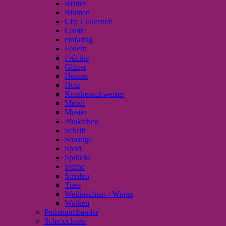
Blätter
Blumen
City Collection
Comic
einfarbig
Federn
Früchte
Glitzer
Herzen
Holz
Krankenschwester
Metall
Muster
Pünktchen
Schrift
Sonstige
Sport
Sprüche
Sterne
Streifen
Tiere
Weihnachten / Winter
Wolken
Perlenarmbänder
Schmucksets