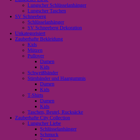
Lungscher Schlüsselanhänger
Lungscher Taschen
SV Schneeberg
Schlüsselanhänger
SV Schneeberg Dekoration
Unkategorisiert
Zauberhafte Bekleidung
Kids
Mützen
Pullover
Damen
Kids
Schweißbänder
Stirnbänder und Haargummis
Damen
Kids
T-Shirts
Damen
Kids
Taschen, Beutel, Rucksäcke
Zauberhafte City Collection
Lungscher Liebe
Schlüsselanhänger
Schmuck