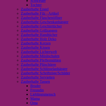
Schwester
Tochter
Zauberhafte Engel
Zauberhafte Filz - Artikel
Zauberhafte Flaschenöffner
Zauberhafte Geschenkanhänger
Zauberhafte Geschirrtücher
Zauberhafte Grillzangen
Zauberhafte Handtücher
Zauberhafte Holz Deko
Zauberhafte Kerzen
Zauberhafte Kissen
Zauberhafte Lichterwelt
Zauberhafte Müslischalen
Zauberhafte Pfeffermühlen
Zauberhafte Plüschtiere
Zauberhafte Schlüsselanhänger
Zauberhafte Schriftzüge/Schilder
Zauberhafte Servietten
Zauberhafte Tassen
Bruder
Freundin
Lieblingsmensch
Mama
Oma