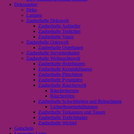
Dekozauber
Deko
Lampen
Zauberhafte Dekowelt
Zauberhafte Aufsteller
Zauberhafte Teelichter
Zauberhafte Vasen
Zauberhafte Osterwelt
Zauberhafte Osterhasen
Zauberhafte Serviettenhalter
Zauberhafte Weihnachtswelt
Zauberhafte Holzfiguren
Zauberhafte Keramikfiguren
Zauberhafte Plüschtiere
Zauberhafte Pyramiden
Zauberhafte Räucherwelt
Räucherkerzen
Räucheröfen
Zauberhafte Schwibbögen und Beleuchtung
Lichterbogenerhöhungen
Zauberhafte Teekannen und Tassen
Zauberhafte Teelichthalter
Zauberhafte Wichtel
Gutschein
Lungscher Liebe