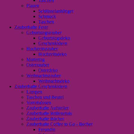
Taschen
Plauen
Schlüsselanhänger
Schmuck
Taschen
Zauberhafte Feste
Geburtstagszauber
Geburtstagsdeko
Geschenkideen
Hochzeitszauber
Hochzeitsdeko
Muttertag
Osterzauber
Osterdeko
Weihnachtszauber
Weihnachtsdeko
Zauberhafte Geschenkideen
Lampen
Taschen und Beutel
Vorratsdosen
Zauberhafte Aufsteller
Zauberhafte Brillenetuis
Zauberhafte Bücher
Zauberhafte Coffee to Go - Becher
Freundin