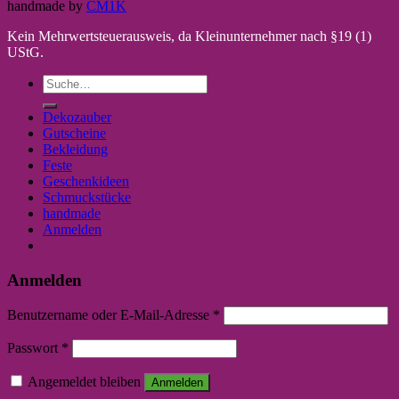
handmade by
CM1K
Kein Mehrwertsteuerausweis, da Kleinunternehmer nach §19 (1)
UStG.
Suche
nach:
Dekozauber
Gutscheine
Bekleidung
Feste
Geschenkideen
Schmuckstücke
handmade
Anmelden
Anmelden
Benutzername oder E-Mail-Adresse
*
Passwort
*
Angemeldet bleiben
Anmelden