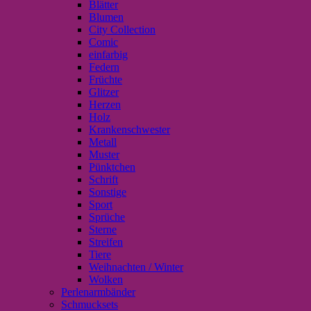
Blätter
Blumen
City Collection
Comic
einfarbig
Federn
Früchte
Glitzer
Herzen
Holz
Krankenschwester
Metall
Muster
Pünktchen
Schrift
Sonstige
Sport
Sprüche
Sterne
Streifen
Tiere
Weihnachten / Winter
Wolken
Perlenarmbänder
Schmucksets