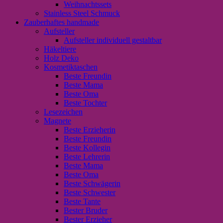
Weihnachtssets
Stainless Steel Schmuck
Zauberhaftes handmade
Aufsteller
Aufsteller individuell gestaltbar
Häkeltiere
Holz Deko
Kosmetiktaschen
Beste Freundin
Beste Mama
Beste Oma
Beste Tochter
Lesezeichen
Magnete
Beste Erzieherin
Beste Freundin
Beste Kollegin
Beste Lehrerin
Beste Mama
Beste Oma
Beste Schwägerin
Beste Schwester
Beste Tante
Bester Bruder
Bester Erzieher