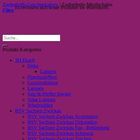
Zauberhafte Geschenkideen
/
Zauberhafte Müslischalen
Es befinden sich keine Produkte im Warenkorb.
Filter
Suche
nach:
Produkt-Kategorien
3D Druck
Deko
Lampen
Flaschenöffner
Geschenkideen
Lampen
Salz & Pfeffer Streuer
Solar Lampen
Windmühlen
BSV Sachsen Zwickau
BSV Sachsen Zwickau Accessoires
BSV Sachsen Zwickau Dekoration
BSV Sachsen Zwickau Fan - Bekleidung
BSV Sachsen Zwickau Schmuck
BSV Sachsen Zwickau Taschen