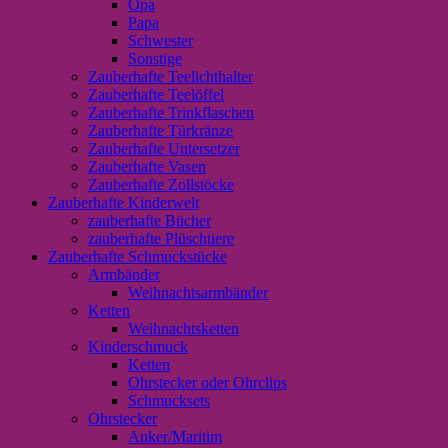
Opa
Papa
Schwester
Sonstige
Zauberhafte Teelichthalter
Zauberhafte Teelöffel
Zauberhafte Trinkflaschen
Zauberhafte Türkränze
Zauberhafte Untersetzer
Zauberhafte Vasen
Zauberhafte Zollstöcke
Zauberhafte Kinderwelt
zauberhafte Bücher
zauberhafte Plüschtiere
Zauberhafte Schmuckstücke
Armbänder
Weihnachtsarmbänder
Ketten
Weihnachtsketten
Kinderschmuck
Ketten
Ohrstecker oder Ohrclips
Schmucksets
Ohrstecker
Anker/Maritim