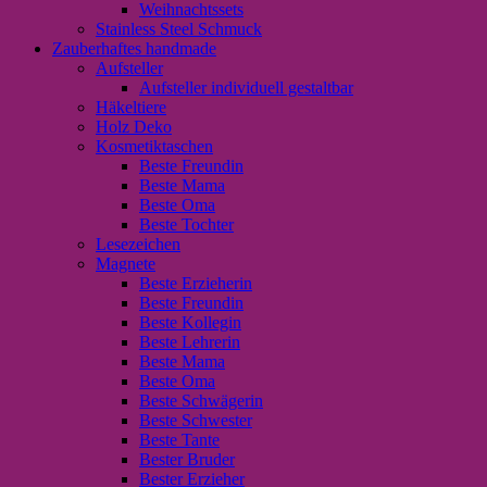
Weihnachtssets
Stainless Steel Schmuck
Zauberhaftes handmade
Aufsteller
Aufsteller individuell gestaltbar
Häkeltiere
Holz Deko
Kosmetiktaschen
Beste Freundin
Beste Mama
Beste Oma
Beste Tochter
Lesezeichen
Magnete
Beste Erzieherin
Beste Freundin
Beste Kollegin
Beste Lehrerin
Beste Mama
Beste Oma
Beste Schwägerin
Beste Schwester
Beste Tante
Bester Bruder
Bester Erzieher