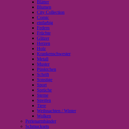
Blätter
Blumen
City Collection
Comic
einfarbig
Federn
Früchte
Glitzer
Herzen
Holz
Krankenschwester
Metall
Muster
Pünktchen
Schrift
Sonstige
Sport
Sprüche
Sterne
Streifen
Tiere
Weihnachten / Winter
Wolken
Perlenarmbänder
Schmucksets