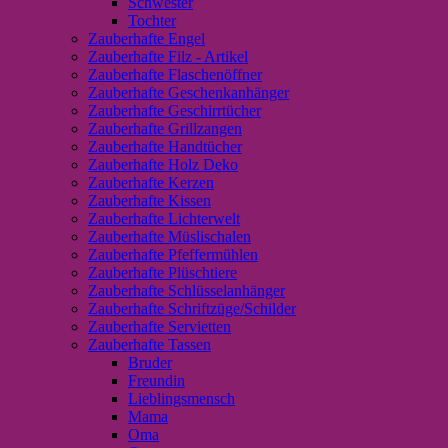
Schwester
Tochter
Zauberhafte Engel
Zauberhafte Filz - Artikel
Zauberhafte Flaschenöffner
Zauberhafte Geschenkanhänger
Zauberhafte Geschirrtücher
Zauberhafte Grillzangen
Zauberhafte Handtücher
Zauberhafte Holz Deko
Zauberhafte Kerzen
Zauberhafte Kissen
Zauberhafte Lichterwelt
Zauberhafte Müslischalen
Zauberhafte Pfeffermühlen
Zauberhafte Plüschtiere
Zauberhafte Schlüsselanhänger
Zauberhafte Schriftzüge/Schilder
Zauberhafte Servietten
Zauberhafte Tassen
Bruder
Freundin
Lieblingsmensch
Mama
Oma