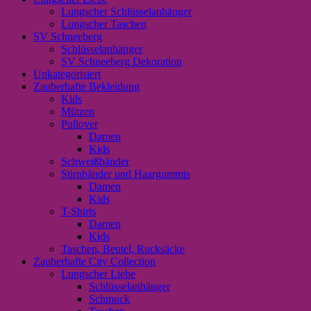
Lungscher Schlüsselanhänger
Lungscher Taschen
SV Schneeberg
Schlüsselanhänger
SV Schneeberg Dekoration
Unkategorisiert
Zauberhafte Bekleidung
Kids
Mützen
Pullover
Damen
Kids
Schweißbänder
Stirnbänder und Haargummis
Damen
Kids
T-Shirts
Damen
Kids
Taschen, Beutel, Rucksäcke
Zauberhafte City Collection
Lungscher Liebe
Schlüsselanhänger
Schmuck