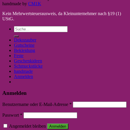
handmade by
CM1K
Kein Mehrwertsteuerausweis, da Kleinunternehmer nach §19 (1)
UStG.
Suche
nach:
Dekozauber
Gutscheine
Bekleidung
Feste
Geschenkideen
Schmuckstücke
handmade
Anmelden
Anmelden
Benutzername oder E-Mail-Adresse
*
Passwort
*
Angemeldet bleiben
Anmelden