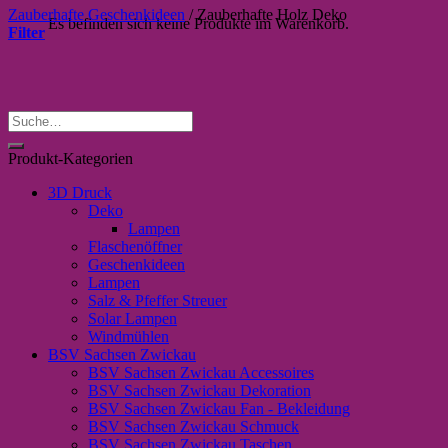
Zauberhafte Geschenkideen
/
Zauberhafte Holz Deko
Es befinden sich keine Produkte im Warenkorb.
Filter
Suche
nach:
Produkt-Kategorien
3D Druck
Deko
Lampen
Flaschenöffner
Geschenkideen
Lampen
Salz & Pfeffer Streuer
Solar Lampen
Windmühlen
BSV Sachsen Zwickau
BSV Sachsen Zwickau Accessoires
BSV Sachsen Zwickau Dekoration
BSV Sachsen Zwickau Fan - Bekleidung
BSV Sachsen Zwickau Schmuck
BSV Sachsen Zwickau Taschen