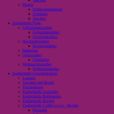
Taschen
Plauen
Schlüsselanhänger
Schmuck
Taschen
Zauberhafte Feste
Geburtstagszauber
Geburtstagsdeko
Geschenkideen
Hochzeitszauber
Hochzeitsdeko
Muttertag
Osterzauber
Osterdeko
Weihnachtszauber
Weihnachtsdeko
Zauberhafte Geschenkideen
Lampen
Taschen und Beutel
Vorratsdosen
Zauberhafte Aufsteller
Zauberhafte Brillenetuis
Zauberhafte Bücher
Zauberhafte Coffee to Go - Becher
Freundin