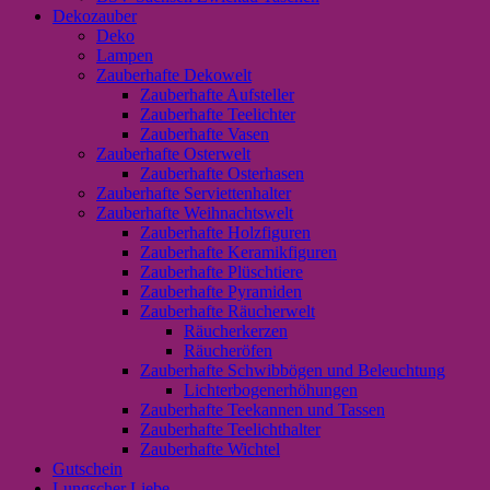
Dekozauber
Deko
Lampen
Zauberhafte Dekowelt
Zauberhafte Aufsteller
Zauberhafte Teelichter
Zauberhafte Vasen
Zauberhafte Osterwelt
Zauberhafte Osterhasen
Zauberhafte Serviettenhalter
Zauberhafte Weihnachtswelt
Zauberhafte Holzfiguren
Zauberhafte Keramikfiguren
Zauberhafte Plüschtiere
Zauberhafte Pyramiden
Zauberhafte Räucherwelt
Räucherkerzen
Räucheröfen
Zauberhafte Schwibbögen und Beleuchtung
Lichterbogenerhöhungen
Zauberhafte Teekannen und Tassen
Zauberhafte Teelichthalter
Zauberhafte Wichtel
Gutschein
Lungscher Liebe