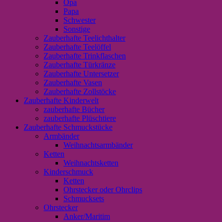
Opa
Papa
Schwester
Sonstige
Zauberhafte Teelichthalter
Zauberhafte Teelöffel
Zauberhafte Trinkflaschen
Zauberhafte Türkränze
Zauberhafte Untersetzer
Zauberhafte Vasen
Zauberhafte Zollstöcke
Zauberhafte Kinderwelt
zauberhafte Bücher
zauberhafte Plüschtiere
Zauberhafte Schmuckstücke
Armbänder
Weihnachtsarmbänder
Ketten
Weihnachtsketten
Kinderschmuck
Ketten
Ohrstecker oder Ohrclips
Schmucksets
Ohrstecker
Anker/Maritim