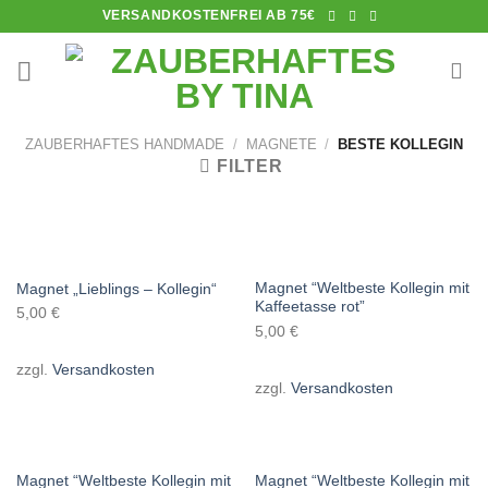
Skip
VERSANDKOSTENFREI AB 75€
to
content
ZAUBERHAFTES HANDMADE
/
MAGNETE
/
BESTE KOLLEGIN
FILTER
Magnet “Weltbeste Kollegin mit
Magnet „Lieblings – Kollegin“
Kaffeetasse rot”
5,00
€
5,00
€
zzgl.
Versandkosten
zzgl.
Versandkosten
Magnet “Weltbeste Kollegin mit
Magnet “Weltbeste Kollegin mit