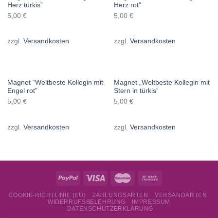
Herz türkis”
Herz rot”
5,00
€
5,00
€
zzgl.
Versandkosten
zzgl.
Versandkosten
Magnet “Weltbeste Kollegin mit
Magnet „Weltbeste Kollegin mit
Engel rot”
Stern in türkis“
5,00
€
5,00
€
zzgl.
Versandkosten
zzgl.
Versandkosten
COOKIE-RICHTLINIE (EU)
ZAHLUNGSARTEN
VERSANDARTEN
WIDERRUFSBELEHRUNG
IMPRESSUM
DATENSCHUTZERKLÄRUNG