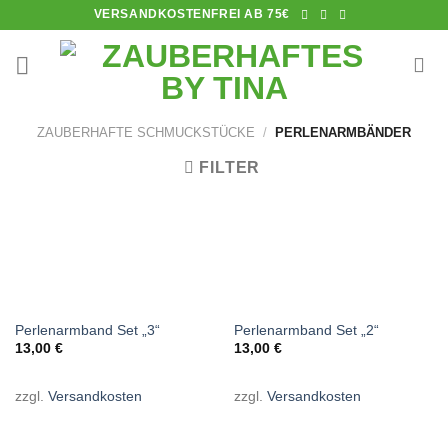
Skip
VERSANDKOSTENFREI AB 75€
to
content
ZAUBERHAFTE SCHMUCKSTÜCKE
/
PERLENARMBÄNDER
FILTER
NICHT VORRÄTIG
NICHT VORRÄTIG
Perlenarmband Set „3“
Perlenarmband Set „2“
13,00
€
13,00
€
zzgl.
Versandkosten
zzgl.
Versandkosten