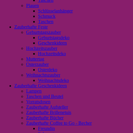
Taschen
Plauen
Schlüsselanhänger
Schmuck
Taschen
Zauberhafte Feste
Geburtstagszauber
Geburtstagsdeko
Geschenkideen
Hochzeitszauber
Hochzeitsdeko
Muttertag
Osterzauber
Osterdeko
Weihnachtszauber
Weihnachtsdeko
Zauberhafte Geschenkideen
Lampen
Taschen und Beutel
Vorratsdosen
Zauberhafte Aufsteller
Zauberhafte Brillenetuis
Zauberhafte Bücher
Zauberhafte Coffee to Go - Becher
Freundin