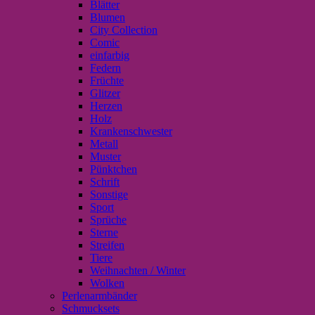
Blätter
Blumen
City Collection
Comic
einfarbig
Federn
Früchte
Glitzer
Herzen
Holz
Krankenschwester
Metall
Muster
Pünktchen
Schrift
Sonstige
Sport
Sprüche
Sterne
Streifen
Tiere
Weihnachten / Winter
Wolken
Perlenarmbänder
Schmucksets