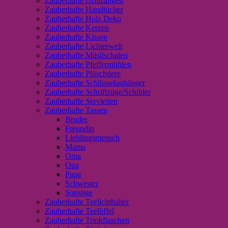
Zauberhafte Grillzangen
Zauberhafte Handtücher
Zauberhafte Holz Deko
Zauberhafte Kerzen
Zauberhafte Kissen
Zauberhafte Lichterwelt
Zauberhafte Müslischalen
Zauberhafte Pfeffermühlen
Zauberhafte Plüschtiere
Zauberhafte Schlüsselanhänger
Zauberhafte Schriftzüge/Schilder
Zauberhafte Servietten
Zauberhafte Tassen
Bruder
Freundin
Lieblingsmensch
Mama
Oma
Opa
Papa
Schwester
Sonstige
Zauberhafte Teelichthalter
Zauberhafte Teelöffel
Zauberhafte Trinkflaschen