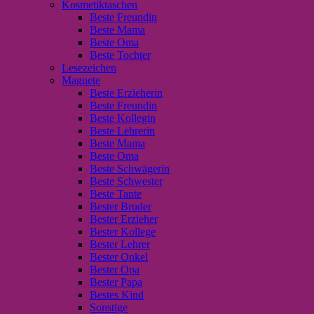
Kosmetiktaschen
Beste Freundin
Beste Mama
Beste Oma
Beste Tochter
Lesezeichen
Magnete
Beste Erzieherin
Beste Freundin
Beste Kollegin
Beste Lehrerin
Beste Mama
Beste Oma
Beste Schwägerin
Beste Schwester
Beste Tante
Bester Bruder
Bester Erzieher
Bester Kollege
Bester Lehrer
Bester Onkel
Bester Opa
Bester Papa
Bestes Kind
Sonstige