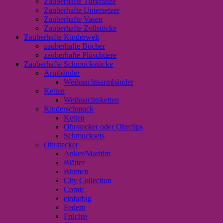
Zauberhafte Türkränze
Zauberhafte Untersetzer
Zauberhafte Vasen
Zauberhafte Zollstöcke
Zauberhafte Kinderwelt
zauberhafte Bücher
zauberhafte Plüschtiere
Zauberhafte Schmuckstücke
Armbänder
Weihnachtsarmbänder
Ketten
Weihnachtsketten
Kinderschmuck
Ketten
Ohrstecker oder Ohrclips
Schmucksets
Ohrstecker
Anker/Maritim
Blätter
Blumen
City Collection
Comic
einfarbig
Federn
Früchte