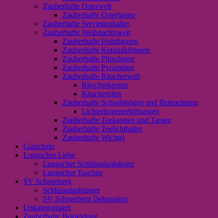
Zauberhafte Osterwelt
Zauberhafte Osterhasen
Zauberhafte Serviettenhalter
Zauberhafte Weihnachtswelt
Zauberhafte Holzfiguren
Zauberhafte Keramikfiguren
Zauberhafte Plüschtiere
Zauberhafte Pyramiden
Zauberhafte Räucherwelt
Räucherkerzen
Räucheröfen
Zauberhafte Schwibbögen und Beleuchtung
Lichterbogenerhöhungen
Zauberhafte Teekannen und Tassen
Zauberhafte Teelichthalter
Zauberhafte Wichtel
Gutschein
Lungscher Liebe
Lungscher Schlüsselanhänger
Lungscher Taschen
SV Schneeberg
Schlüsselanhänger
SV Schneeberg Dekoration
Unkategorisiert
Zauberhafte Bekleidung