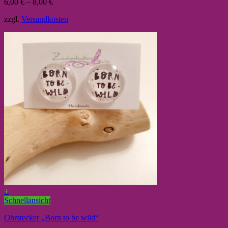
6,00
€
–
8,00
€
zzgl.
Versandkosten
+
Schnellansicht
Ohrstecker „Born to be wild“