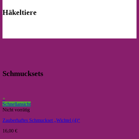
Häkeltiere
Schmucksets
+
Schnellansicht
Nicht vorrätig
Zauberhaftes Schmuckset „Wichtel (4)“
16,00
€