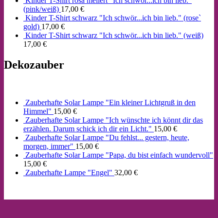
Kinder T-Shirt rosa meliert "Ich schwör...ich bin lieb."
(pink/weiß)
17,00
€
Kinder T-Shirt schwarz "Ich schwör...ich bin lieb." (rose`
gold)
17,00
€
Kinder T-Shirt schwarz "Ich schwör...ich bin lieb." (weiß)
17,00
€
Dekozauber
Zauberhafte Solar Lampe "Ein kleiner Lichtgruß in den
Himmel"
15,00
€
Zauberhafte Solar Lampe "Ich wünschte ich könnt dir das
erzählen. Darum schick ich dir ein Licht."
15,00
€
Zauberhafte Solar Lampe "Du fehlst... gestern, heute,
morgen, immer"
15,00
€
Zauberhafte Solar Lampe "Papa, du bist einfach wundervoll"
15,00
€
Zauberhafte Lampe "Engel"
32,00
€