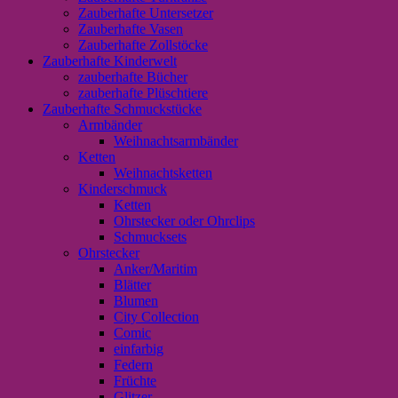
Zauberhafte Untersetzer
Zauberhafte Vasen
Zauberhafte Zollstöcke
Zauberhafte Kinderwelt
zauberhafte Bücher
zauberhafte Plüschtiere
Zauberhafte Schmuckstücke
Armbänder
Weihnachtsarmbänder
Ketten
Weihnachtsketten
Kinderschmuck
Ketten
Ohrstecker oder Ohrclips
Schmucksets
Ohrstecker
Anker/Maritim
Blätter
Blumen
City Collection
Comic
einfarbig
Federn
Früchte
Glitzer