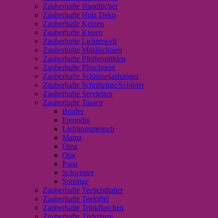
Zauberhafte Handtücher
Zauberhafte Holz Deko
Zauberhafte Kerzen
Zauberhafte Kissen
Zauberhafte Lichterwelt
Zauberhafte Müslischalen
Zauberhafte Pfeffermühlen
Zauberhafte Plüschtiere
Zauberhafte Schlüsselanhänger
Zauberhafte Schriftzüge/Schilder
Zauberhafte Servietten
Zauberhafte Tassen
Bruder
Freundin
Lieblingsmensch
Mama
Oma
Opa
Papa
Schwester
Sonstige
Zauberhafte Teelichthalter
Zauberhafte Teelöffel
Zauberhafte Trinkflaschen
Zauberhafte Türkränze