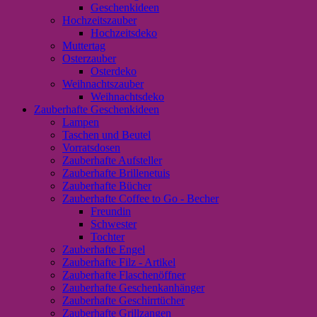
Geschenkideen
Hochzeitszauber
Hochzeitsdeko
Muttertag
Osterzauber
Osterdeko
Weihnachtszauber
Weihnachtsdeko
Zauberhafte Geschenkideen
Lampen
Taschen und Beutel
Vorratsdosen
Zauberhafte Aufsteller
Zauberhafte Brillenetuis
Zauberhafte Bücher
Zauberhafte Coffee to Go - Becher
Freundin
Schwester
Tochter
Zauberhafte Engel
Zauberhafte Filz - Artikel
Zauberhafte Flaschenöffner
Zauberhafte Geschenkanhänger
Zauberhafte Geschirrtücher
Zauberhafte Grillzangen