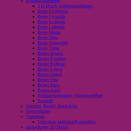
Schlüsselanhänger
3 D Druck Schlüsselanhänger
Beste Erzieherin
Beste Freundin
Beste Kollegin
Beste Lehrerin
Beste Mama
Beste Oma
Beste Schwester
Beste Tante
Bester Bruder
Bester Erzieher
Bester Kollege
Bester Lehrer
Bester Onkel
Bester Opa
Bester Papa
Bestes Kind
Schlüsselanhänger / Flaschenöffner
Sonstige
Taschen, Beutel, Rucksäcke
Teelichthalter
Türkränze
Türkränze individuell gestaltbar
zauberhafter 3D Druck