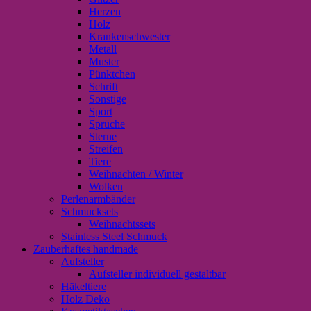
Herzen
Holz
Krankenschwester
Metall
Muster
Pünktchen
Schrift
Sonstige
Sport
Sprüche
Sterne
Streifen
Tiere
Weihnachten / Winter
Wolken
Perlenarmbänder
Schmucksets
Weihnachtssets
Stainless Steel Schmuck
Zauberhaftes handmade
Aufsteller
Aufsteller individuell gestaltbar
Häkeltiere
Holz Deko