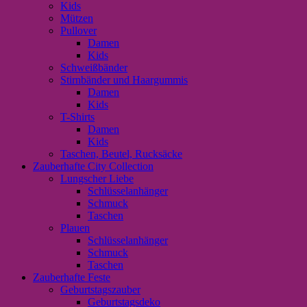
Kids
Mützen
Pullover
Damen
Kids
Schweißbänder
Stirnbänder und Haargummis
Damen
Kids
T-Shirts
Damen
Kids
Taschen, Beutel, Rucksäcke
Zauberhafte City Collection
Lungscher Liebe
Schlüsselanhänger
Schmuck
Taschen
Plauen
Schlüsselanhänger
Schmuck
Taschen
Zauberhafte Feste
Geburtstagszauber
Geburtstagsdeko