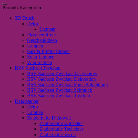
nach:
man
Produkt-Kategorien
mal
eben
3D Druck
nicht
Deko
nachdenkt"
Lampen
Menge
Flaschenöffner
Geschenkideen
Lampen
Salz & Pfeffer Streuer
Solar Lampen
Windmühlen
BSV Sachsen Zwickau
BSV Sachsen Zwickau Accessoires
BSV Sachsen Zwickau Dekoration
BSV Sachsen Zwickau Fan - Bekleidung
BSV Sachsen Zwickau Schmuck
BSV Sachsen Zwickau Taschen
Dekozauber
Deko
Lampen
Zauberhafte Dekowelt
Zauberhafte Aufsteller
Zauberhafte Teelichter
Zauberhafte Vasen