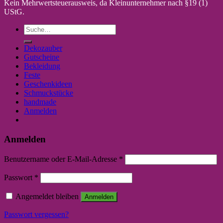
Kein Mehrwertsteuerausweis, da Kleinunternehmer nach §19 (1)
UStG.
Suche
nach:
Dekozauber
Gutscheine
Bekleidung
Feste
Geschenkideen
Schmuckstücke
handmade
Anmelden
Anmelden
Benutzername oder E-Mail-Adresse
*
Passwort
*
Angemeldet bleiben
Anmelden
Passwort vergessen?