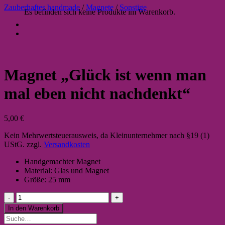
Zauberhaftes handmade
/
Magnete
/
Sonstige
Es befinden sich keine Produkte im Warenkorb.
Magnet „Glück ist wenn man
mal eben nicht nachdenkt“
5,00
€
Kein Mehrwertsteuerausweis, da Kleinunternehmer nach §19 (1)
UStG.
zzgl.
Versandkosten
Handgemachter Magnet
Material: Glas und Magnet
Größe: 25 mm
Magnet
"Glück
In den Warenkorb
ist
Suche
wenn