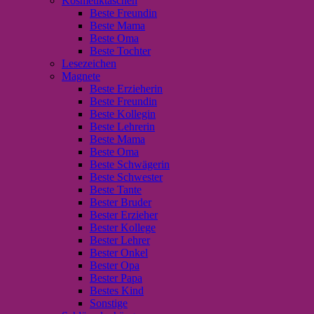
Kosmetiktaschen
Beste Freundin
Beste Mama
Beste Oma
Beste Tochter
Lesezeichen
Magnete
Beste Erzieherin
Beste Freundin
Beste Kollegin
Beste Lehrerin
Beste Mama
Beste Oma
Beste Schwägerin
Beste Schwester
Beste Tante
Bester Bruder
Bester Erzieher
Bester Kollege
Bester Lehrer
Bester Onkel
Bester Opa
Bester Papa
Bestes Kind
Sonstige