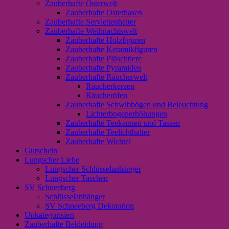
Zauberhafte Osterwelt
Zauberhafte Osterhasen
Zauberhafte Serviettenhalter
Zauberhafte Weihnachtswelt
Zauberhafte Holzfiguren
Zauberhafte Keramikfiguren
Zauberhafte Plüschtiere
Zauberhafte Pyramiden
Zauberhafte Räucherwelt
Räucherkerzen
Räucheröfen
Zauberhafte Schwibbögen und Beleuchtung
Lichterbogenerhöhungen
Zauberhafte Teekannen und Tassen
Zauberhafte Teelichthalter
Zauberhafte Wichtel
Gutschein
Lungscher Liebe
Lungscher Schlüsselanhänger
Lungscher Taschen
SV Schneeberg
Schlüsselanhänger
SV Schneeberg Dekoration
Unkategorisiert
Zauberhafte Bekleidung