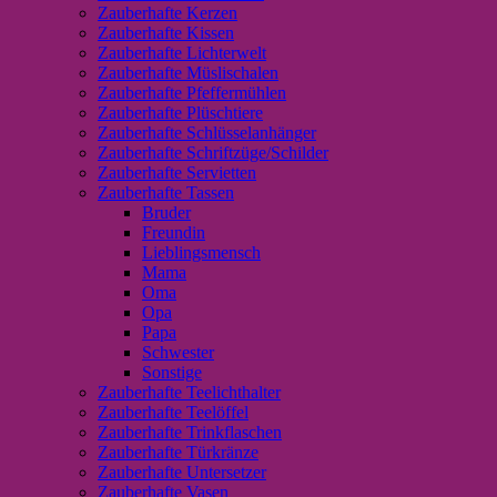
Zauberhafte Kerzen
Zauberhafte Kissen
Zauberhafte Lichterwelt
Zauberhafte Müslischalen
Zauberhafte Pfeffermühlen
Zauberhafte Plüschtiere
Zauberhafte Schlüsselanhänger
Zauberhafte Schriftzüge/Schilder
Zauberhafte Servietten
Zauberhafte Tassen
Bruder
Freundin
Lieblingsmensch
Mama
Oma
Opa
Papa
Schwester
Sonstige
Zauberhafte Teelichthalter
Zauberhafte Teelöffel
Zauberhafte Trinkflaschen
Zauberhafte Türkränze
Zauberhafte Untersetzer
Zauberhafte Vasen