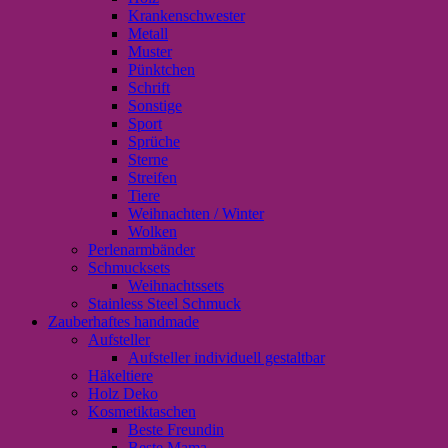
Krankenschwester
Metall
Muster
Pünktchen
Schrift
Sonstige
Sport
Sprüche
Sterne
Streifen
Tiere
Weihnachten / Winter
Wolken
Perlenarmbänder
Schmucksets
Weihnachtssets
Stainless Steel Schmuck
Zauberhaftes handmade
Aufsteller
Aufsteller individuell gestaltbar
Häkeltiere
Holz Deko
Kosmetiktaschen
Beste Freundin
Beste Mama