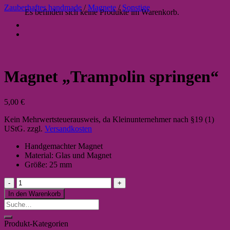
Zauberhaftes handmade
/
Magnete
/
Sonstige
Es befinden sich keine Produkte im Warenkorb.
Magnet „Trampolin springen“
5,00
€
Kein Mehrwertsteuerausweis, da Kleinunternehmer nach §19 (1)
UStG.
zzgl.
Versandkosten
Handgemachter Magnet
Material: Glas und Magnet
Größe: 25 mm
Magnet
"Trampolin
In den Warenkorb
springen"
Suche
Menge
nach:
Produkt-Kategorien