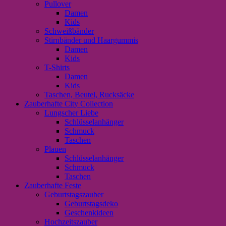
Pullover
Damen
Kids
Schweißbänder
Stirnbänder und Haargummis
Damen
Kids
T-Shirts
Damen
Kids
Taschen, Beutel, Rucksäcke
Zauberhafte City Collection
Lungscher Liebe
Schlüsselanhänger
Schmuck
Taschen
Plauen
Schlüsselanhänger
Schmuck
Taschen
Zauberhafte Feste
Geburtstagszauber
Geburtstagsdeko
Geschenkideen
Hochzeitszauber