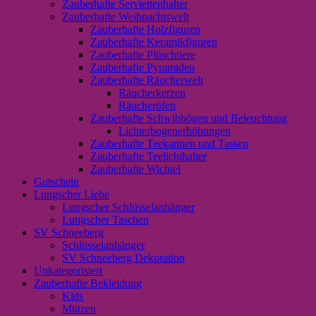
Zauberhafte Serviettenhalter
Zauberhafte Weihnachtswelt
Zauberhafte Holzfiguren
Zauberhafte Keramikfiguren
Zauberhafte Plüschtiere
Zauberhafte Pyramiden
Zauberhafte Räucherwelt
Räucherkerzen
Räucheröfen
Zauberhafte Schwibbögen und Beleuchtung
Lichterbogenerhöhungen
Zauberhafte Teekannen und Tassen
Zauberhafte Teelichthalter
Zauberhafte Wichtel
Gutschein
Lungscher Liebe
Lungscher Schlüsselanhänger
Lungscher Taschen
SV Schneeberg
Schlüsselanhänger
SV Schneeberg Dekoration
Unkategorisiert
Zauberhafte Bekleidung
Kids
Mützen