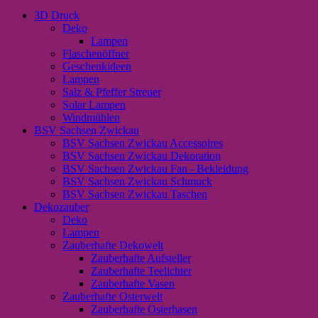
3D Druck
Deko
Lampen
Flaschenöffner
Geschenkideen
Lampen
Salz & Pfeffer Streuer
Solar Lampen
Windmühlen
BSV Sachsen Zwickau
BSV Sachsen Zwickau Accessoires
BSV Sachsen Zwickau Dekoration
BSV Sachsen Zwickau Fan - Bekleidung
BSV Sachsen Zwickau Schmuck
BSV Sachsen Zwickau Taschen
Dekozauber
Deko
Lampen
Zauberhafte Dekowelt
Zauberhafte Aufsteller
Zauberhafte Teelichter
Zauberhafte Vasen
Zauberhafte Osterwelt
Zauberhafte Osterhasen