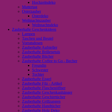
Hochzeitsdeko
Muttertag
Osterzauber
Osterdeko
Weihnachtszauber
Weihnachtsdeko
Zauberhafte Geschenkideen
Lampen
Taschen und Beutel
Vorratsdosen
Zauberhafte Aufsteller
Zauberhafte Brillenetuis
Zauberhafte Bücher
Zauberhafte Coffee to Go - Becher
Freundin
Schwester
Tochter
Zauberhafte Engel
Zauberhafte Filz - Artikel
Zauberhafte Flaschenöffner
Zauberhafte Geschenkanhänger
Zauberhafte Geschirrtücher
Zauberhafte Grillzangen
Zauberhafte Handtücher
Zauberhafte Holz Deko