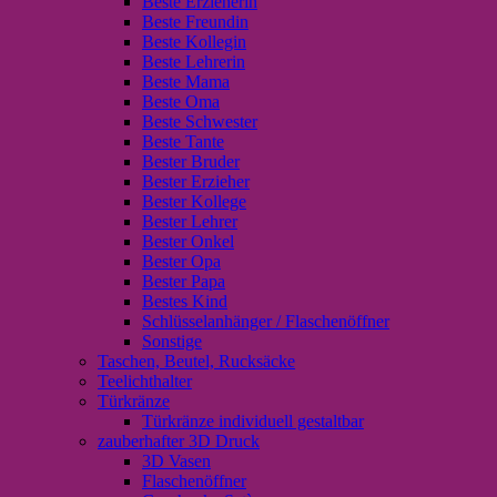
Beste Erzieherin
Beste Freundin
Beste Kollegin
Beste Lehrerin
Beste Mama
Beste Oma
Beste Schwester
Beste Tante
Bester Bruder
Bester Erzieher
Bester Kollege
Bester Lehrer
Bester Onkel
Bester Opa
Bester Papa
Bestes Kind
Schlüsselanhänger / Flaschenöffner
Sonstige
Taschen, Beutel, Rucksäcke
Teelichthalter
Türkränze
Türkränze individuell gestaltbar
zauberhafter 3D Druck
3D Vasen
Flaschenöffner