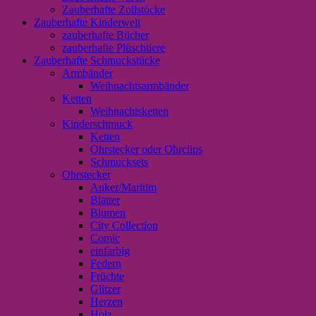
Zauberhafte Zollstöcke
Zauberhafte Kinderwelt
zauberhafte Bücher
zauberhafte Plüschtiere
Zauberhafte Schmuckstücke
Armbänder
Weihnachtsarmbänder
Ketten
Weihnachtsketten
Kinderschmuck
Ketten
Ohrstecker oder Ohrclips
Schmucksets
Ohrstecker
Anker/Maritim
Blätter
Blumen
City Collection
Comic
einfarbig
Federn
Früchte
Glitzer
Herzen
Holz