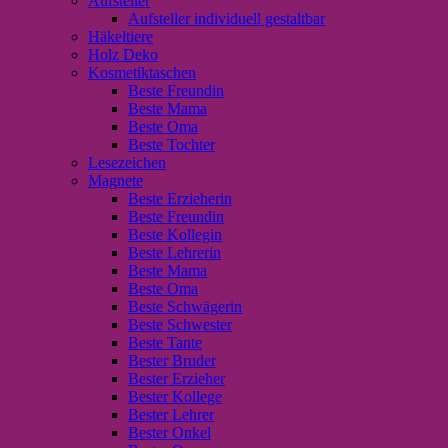
Aufsteller
Aufsteller individuell gestaltbar
Häkeltiere
Holz Deko
Kosmetiktaschen
Beste Freundin
Beste Mama
Beste Oma
Beste Tochter
Lesezeichen
Magnete
Beste Erzieherin
Beste Freundin
Beste Kollegin
Beste Lehrerin
Beste Mama
Beste Oma
Beste Schwägerin
Beste Schwester
Beste Tante
Bester Bruder
Bester Erzieher
Bester Kollege
Bester Lehrer
Bester Onkel