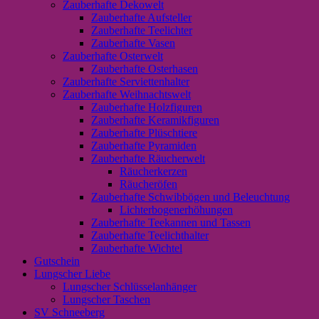
Zauberhafte Dekowelt
Zauberhafte Aufsteller
Zauberhafte Teelichter
Zauberhafte Vasen
Zauberhafte Osterwelt
Zauberhafte Osterhasen
Zauberhafte Serviettenhalter
Zauberhafte Weihnachtswelt
Zauberhafte Holzfiguren
Zauberhafte Keramikfiguren
Zauberhafte Plüschtiere
Zauberhafte Pyramiden
Zauberhafte Räucherwelt
Räucherkerzen
Räucheröfen
Zauberhafte Schwibbögen und Beleuchtung
Lichterbogenerhöhungen
Zauberhafte Teekannen und Tassen
Zauberhafte Teelichthalter
Zauberhafte Wichtel
Gutschein
Lungscher Liebe
Lungscher Schlüsselanhänger
Lungscher Taschen
SV Schneeberg