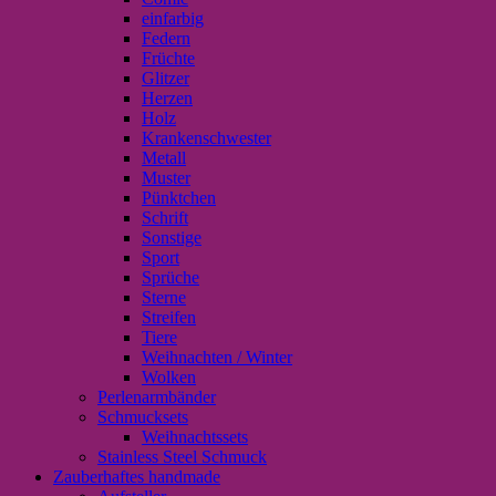
einfarbig
Federn
Früchte
Glitzer
Herzen
Holz
Krankenschwester
Metall
Muster
Pünktchen
Schrift
Sonstige
Sport
Sprüche
Sterne
Streifen
Tiere
Weihnachten / Winter
Wolken
Perlenarmbänder
Schmucksets
Weihnachtssets
Stainless Steel Schmuck
Zauberhaftes handmade