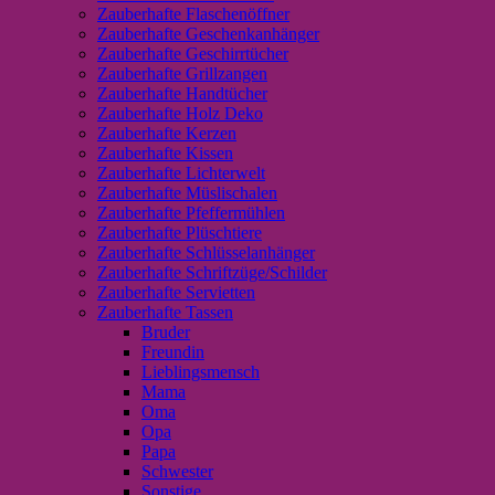
Zauberhafte Flaschenöffner
Zauberhafte Geschenkanhänger
Zauberhafte Geschirrtücher
Zauberhafte Grillzangen
Zauberhafte Handtücher
Zauberhafte Holz Deko
Zauberhafte Kerzen
Zauberhafte Kissen
Zauberhafte Lichterwelt
Zauberhafte Müslischalen
Zauberhafte Pfeffermühlen
Zauberhafte Plüschtiere
Zauberhafte Schlüsselanhänger
Zauberhafte Schriftzüge/Schilder
Zauberhafte Servietten
Zauberhafte Tassen
Bruder
Freundin
Lieblingsmensch
Mama
Oma
Opa
Papa
Schwester
Sonstige