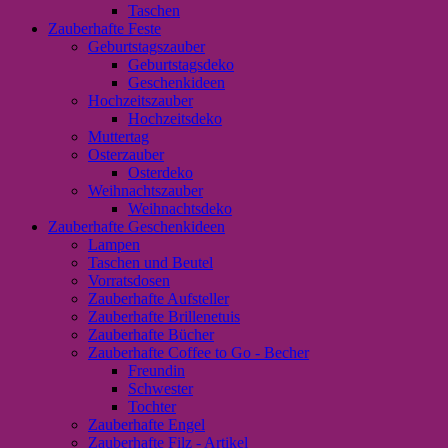
Taschen
Zauberhafte Feste
Geburtstagszauber
Geburtstagsdeko
Geschenkideen
Hochzeitszauber
Hochzeitsdeko
Muttertag
Osterzauber
Osterdeko
Weihnachtszauber
Weihnachtsdeko
Zauberhafte Geschenkideen
Lampen
Taschen und Beutel
Vorratsdosen
Zauberhafte Aufsteller
Zauberhafte Brillenetuis
Zauberhafte Bücher
Zauberhafte Coffee to Go - Becher
Freundin
Schwester
Tochter
Zauberhafte Engel
Zauberhafte Filz - Artikel