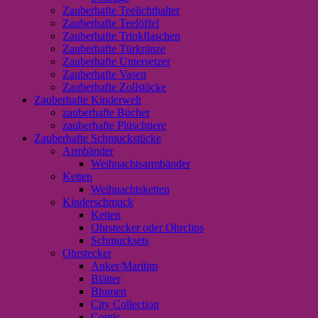
Zauberhafte Teelichthalter
Zauberhafte Teelöffel
Zauberhafte Trinkflaschen
Zauberhafte Türkränze
Zauberhafte Untersetzer
Zauberhafte Vasen
Zauberhafte Zollstöcke
Zauberhafte Kinderwelt
zauberhafte Bücher
zauberhafte Plüschtiere
Zauberhafte Schmuckstücke
Armbänder
Weihnachtsarmbänder
Ketten
Weihnachtsketten
Kinderschmuck
Ketten
Ohrstecker oder Ohrclips
Schmucksets
Ohrstecker
Anker/Maritim
Blätter
Blumen
City Collection
Comic