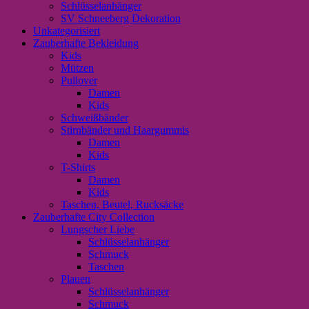
Schlüsselanhänger
SV Schneeberg Dekoration
Unkategorisiert
Zauberhafte Bekleidung
Kids
Mützen
Pullover
Damen
Kids
Schweißbänder
Stirnbänder und Haargummis
Damen
Kids
T-Shirts
Damen
Kids
Taschen, Beutel, Rucksäcke
Zauberhafte City Collection
Lungscher Liebe
Schlüsselanhänger
Schmuck
Taschen
Plauen
Schlüsselanhänger
Schmuck