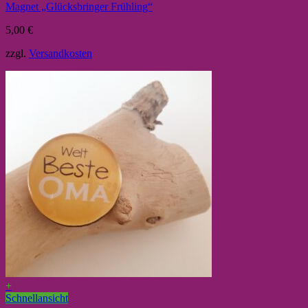
Magnet „Glücksbringer Frühling“
5,00
€
zzgl.
Versandkosten
+
Schnellansicht