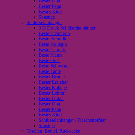
Bester Opa
Bester Papa
Bestes Kind
Sonstige
Schlüsselanhänger
3 D Druck Schlüsselanhänger
Beste Erzieherin
Beste Freundin
Beste Kollegin
Beste Lehrerin
Beste Mama
Beste Oma
Beste Schwester
Beste Tante
Bester Bruder
Bester Erzieher
Bester Kollege
Bester Lehrer
Bester Onkel
Bester Opa
Bester Papa
Bestes Kind
Schlüsselanhänger / Flaschenöffner
Sonstige
Taschen, Beutel, Rucksäcke