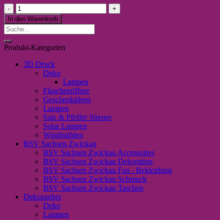
Schlüsselanhänger
"Welt
In den Warenkorb
Bester
Suche
Papa
nach:
in
Produkt-Kategorien
türkis"
Menge
3D Druck
Deko
Lampen
Flaschenöffner
Geschenkideen
Lampen
Salz & Pfeffer Streuer
Solar Lampen
Windmühlen
BSV Sachsen Zwickau
BSV Sachsen Zwickau Accessoires
BSV Sachsen Zwickau Dekoration
BSV Sachsen Zwickau Fan - Bekleidung
BSV Sachsen Zwickau Schmuck
BSV Sachsen Zwickau Taschen
Dekozauber
Deko
Lampen