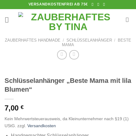
Skip
VERSANDKOSTENFREI AB 75€
to
content
ZAUBERHAFTES HANDMADE
/
SCHLÜSSELANHÄNGER
/
BESTE
MAMA
Schlüsselanhänger „Beste Mama mit lila
Blumen“
7,00
€
Kein Mehrwertsteuerausweis, da Kleinunternehmer nach §19 (1)
UStG.
zzgl.
Versandkosten
Handgemachter Schlüsselanhänger