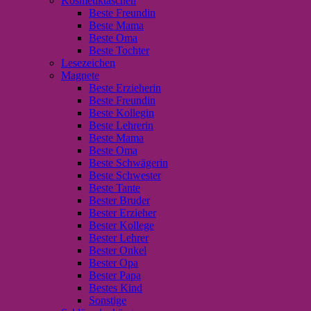
Kosmetiktaschen
Beste Freundin
Beste Mama
Beste Oma
Beste Tochter
Lesezeichen
Magnete
Beste Erzieherin
Beste Freundin
Beste Kollegin
Beste Lehrerin
Beste Mama
Beste Oma
Beste Schwägerin
Beste Schwester
Beste Tante
Bester Bruder
Bester Erzieher
Bester Kollege
Bester Lehrer
Bester Onkel
Bester Opa
Bester Papa
Bestes Kind
Sonstige