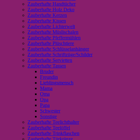
Zauberhafte Handtücher
Zauberhafte Holz Deko
Zauberhafte Kerzen
Zauberhafte Kissen
Zauberhafte Lichterwelt
Zauberhafte Müslischalen
Zauberhafte Pfeffermühlen
Zauberhafte Plüschtiere
Zauberhafte Schlüsselanhänger
Zauberhafte Schriftzüge/Schilder
Zauberhafte Servietten
Zauberhafte Tassen
Bruder
Freundin
Lieblingsmensch
Mama
Oma
Opa
Papa
Schwester
Sonstige
Zauberhafte Teelichthalter
Zauberhafte Teelöffel
Zauberhafte Trinkflaschen
Zauberhafte Türkränze