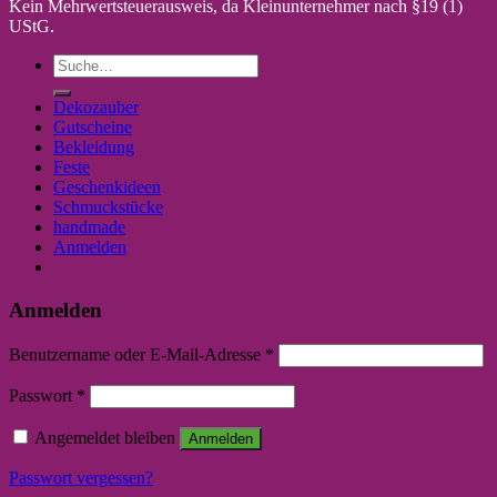
Kein Mehrwertsteuerausweis, da Kleinunternehmer nach §19 (1)
UStG.
Suche
nach:
Dekozauber
Gutscheine
Bekleidung
Feste
Geschenkideen
Schmuckstücke
handmade
Anmelden
Anmelden
Benutzername oder E-Mail-Adresse
*
Passwort
*
Angemeldet bleiben
Anmelden
Passwort vergessen?