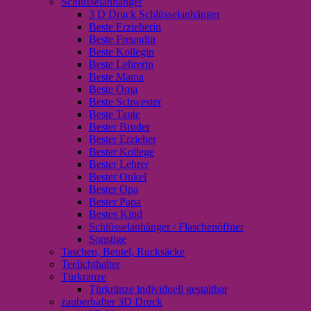
Schlüsselanhänger
3 D Druck Schlüsselanhänger
Beste Erzieherin
Beste Freundin
Beste Kollegin
Beste Lehrerin
Beste Mama
Beste Oma
Beste Schwester
Beste Tante
Bester Bruder
Bester Erzieher
Bester Kollege
Bester Lehrer
Bester Onkel
Bester Opa
Bester Papa
Bestes Kind
Schlüsselanhänger / Flaschenöffner
Sonstige
Taschen, Beutel, Rucksäcke
Teelichthalter
Türkränze
Türkränze individuell gestaltbar
zauberhafter 3D Druck