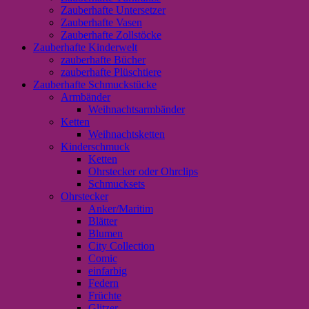
Zauberhafte Untersetzer
Zauberhafte Vasen
Zauberhafte Zollstöcke
Zauberhafte Kinderwelt
zauberhafte Bücher
zauberhafte Plüschtiere
Zauberhafte Schmuckstücke
Armbänder
Weihnachtsarmbänder
Ketten
Weihnachtsketten
Kinderschmuck
Ketten
Ohrstecker oder Ohrclips
Schmucksets
Ohrstecker
Anker/Maritim
Blätter
Blumen
City Collection
Comic
einfarbig
Federn
Früchte
Glitzer