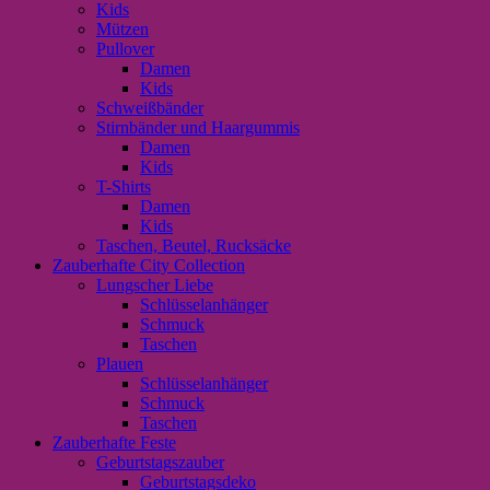
Kids
Mützen
Pullover
Damen
Kids
Schweißbänder
Stirnbänder und Haargummis
Damen
Kids
T-Shirts
Damen
Kids
Taschen, Beutel, Rucksäcke
Zauberhafte City Collection
Lungscher Liebe
Schlüsselanhänger
Schmuck
Taschen
Plauen
Schlüsselanhänger
Schmuck
Taschen
Zauberhafte Feste
Geburtstagszauber
Geburtstagsdeko