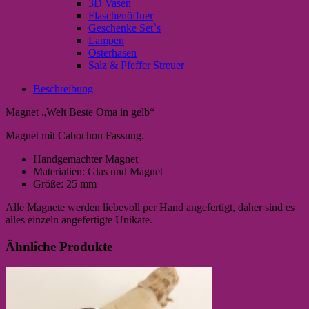
3D Vasen
Flaschenöffner
Geschenke Set`s
Lampen
Osterhasen
Salz & Pfeffer Streuer
Beschreibung
Magnet „Welt Beste Oma in gelb“
Magnet mit Cabochon Fassung.
Handgemachter Magnet
Materialien: Glas und Magnet
Größe: 25 mm
Alle Magnete werden liebevoll per Hand angefertigt, daher sind es
alles einzeln angefertigte Unikate.
Ähnliche Produkte