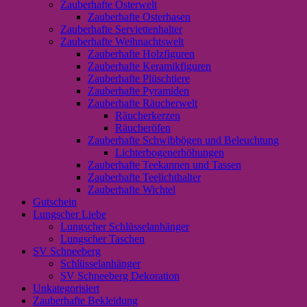
Zauberhafte Osterwelt
Zauberhafte Osterhasen
Zauberhafte Serviettenhalter
Zauberhafte Weihnachtswelt
Zauberhafte Holzfiguren
Zauberhafte Keramikfiguren
Zauberhafte Plüschtiere
Zauberhafte Pyramiden
Zauberhafte Räucherwelt
Räucherkerzen
Räucheröfen
Zauberhafte Schwibbögen und Beleuchtung
Lichterbogenerhöhungen
Zauberhafte Teekannen und Tassen
Zauberhafte Teelichthalter
Zauberhafte Wichtel
Gutschein
Lungscher Liebe
Lungscher Schlüsselanhänger
Lungscher Taschen
SV Schneeberg
Schlüsselanhänger
SV Schneeberg Dekoration
Unkategorisiert
Zauberhafte Bekleidung