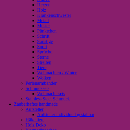
Herzen
Holz
Krankenschwester
Metall
Muster
Pünktchen
Schrift
Sonstige
Sport
Sprüche
Sterne
Streifen
Tiere
Weihnachten / Winter
Wolken
Perlenarmbänder
Schmucksets
Weihnachtssets
Stainless Steel Schmuck
Zauberhaftes handmade
Aufsteller
Aufsteller individuell gestaltbar
Häkeltiere
Holz Deko