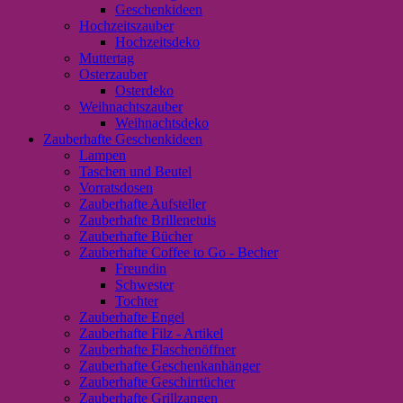
Geschenkideen
Hochzeitszauber
Hochzeitsdeko
Muttertag
Osterzauber
Osterdeko
Weihnachtszauber
Weihnachtsdeko
Zauberhafte Geschenkideen
Lampen
Taschen und Beutel
Vorratsdosen
Zauberhafte Aufsteller
Zauberhafte Brillenetuis
Zauberhafte Bücher
Zauberhafte Coffee to Go - Becher
Freundin
Schwester
Tochter
Zauberhafte Engel
Zauberhafte Filz - Artikel
Zauberhafte Flaschenöffner
Zauberhafte Geschenkanhänger
Zauberhafte Geschirrtücher
Zauberhafte Grillzangen