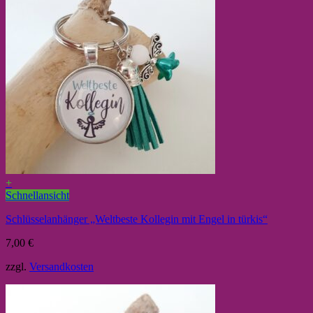
+
Schnellansicht
Schlüsselanhänger „Weltbeste Kollegin mit Engel in türkis“
7,00
€
zzgl.
Versandkosten