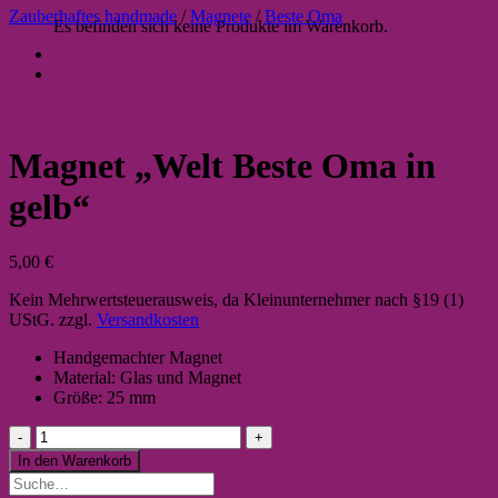
Zauberhaftes handmade
/
Magnete
/
Beste Oma
Es befinden sich keine Produkte im Warenkorb.
Magnet „Welt Beste Oma in
gelb“
5,00
€
Kein Mehrwertsteuerausweis, da Kleinunternehmer nach §19 (1)
UStG.
zzgl.
Versandkosten
Handgemachter Magnet
Material: Glas und Magnet
Größe: 25 mm
Magnet
"Welt
In den Warenkorb
Beste
Suche
Oma