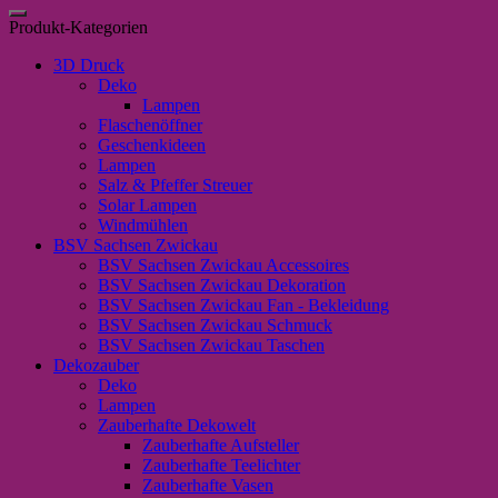
nach:
in
Produkt-Kategorien
gelb"
Menge
3D Druck
Deko
Lampen
Flaschenöffner
Geschenkideen
Lampen
Salz & Pfeffer Streuer
Solar Lampen
Windmühlen
BSV Sachsen Zwickau
BSV Sachsen Zwickau Accessoires
BSV Sachsen Zwickau Dekoration
BSV Sachsen Zwickau Fan - Bekleidung
BSV Sachsen Zwickau Schmuck
BSV Sachsen Zwickau Taschen
Dekozauber
Deko
Lampen
Zauberhafte Dekowelt
Zauberhafte Aufsteller
Zauberhafte Teelichter
Zauberhafte Vasen