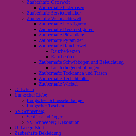
Zauberhafte Osterwelt
Zauberhafte Osterhasen
Zauberhafte Serviettenhalter
Zauberhafte Weihnachtswelt
Zauberhafte Holzfiguren
Zauberhafte Keramikfiguren
Zauberhafte Plüschtiere
Zauberhafte Pyramiden
Zauberhafte Räucherwelt
Räucherkerzen
Räucheröfen
Zauberhafte Schwibbögen und Beleuchtung
Lichterbogenerhöhungen
Zauberhafte Teekannen und Tassen
Zauberhafte Teelichthalter
Zauberhafte Wichtel
Gutschein
Lungscher Liebe
Lungscher Schlüsselanhänger
Lungscher Taschen
SV Schneeberg
Schlüsselanhänger
SV Schneeberg Dekoration
Unkategorisiert
Zauberhafte Bekleidung