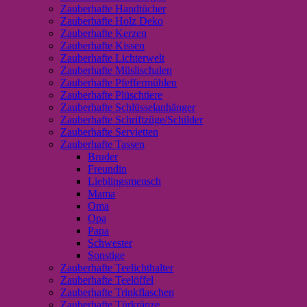
Zauberhafte Handtücher
Zauberhafte Holz Deko
Zauberhafte Kerzen
Zauberhafte Kissen
Zauberhafte Lichterwelt
Zauberhafte Müslischalen
Zauberhafte Pfeffermühlen
Zauberhafte Plüschtiere
Zauberhafte Schlüsselanhänger
Zauberhafte Schriftzüge/Schilder
Zauberhafte Servietten
Zauberhafte Tassen
Bruder
Freundin
Lieblingsmensch
Mama
Oma
Opa
Papa
Schwester
Sonstige
Zauberhafte Teelichthalter
Zauberhafte Teelöffel
Zauberhafte Trinkflaschen
Zauberhafte Türkränze