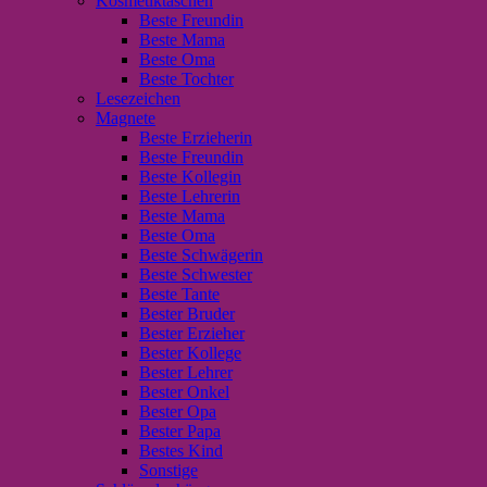
Kosmetiktaschen
Beste Freundin
Beste Mama
Beste Oma
Beste Tochter
Lesezeichen
Magnete
Beste Erzieherin
Beste Freundin
Beste Kollegin
Beste Lehrerin
Beste Mama
Beste Oma
Beste Schwägerin
Beste Schwester
Beste Tante
Bester Bruder
Bester Erzieher
Bester Kollege
Bester Lehrer
Bester Onkel
Bester Opa
Bester Papa
Bestes Kind
Sonstige