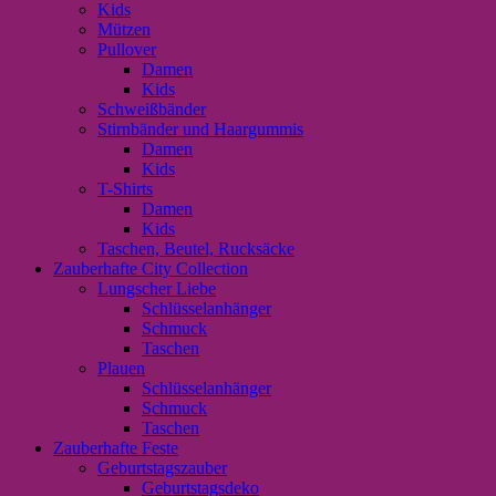
Kids
Mützen
Pullover
Damen
Kids
Schweißbänder
Stirnbänder und Haargummis
Damen
Kids
T-Shirts
Damen
Kids
Taschen, Beutel, Rucksäcke
Zauberhafte City Collection
Lungscher Liebe
Schlüsselanhänger
Schmuck
Taschen
Plauen
Schlüsselanhänger
Schmuck
Taschen
Zauberhafte Feste
Geburtstagszauber
Geburtstagsdeko