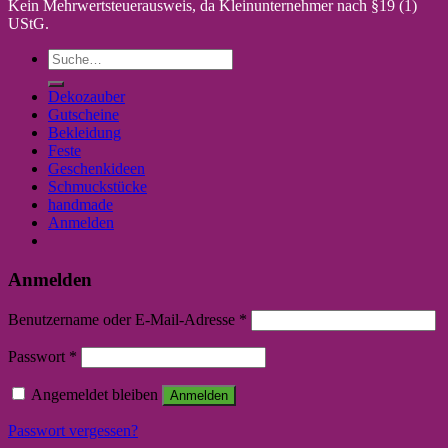
Kein Mehrwertsteuerausweis, da Kleinunternehmer nach §19 (1)
UStG.
Suche
nach:
Dekozauber
Gutscheine
Bekleidung
Feste
Geschenkideen
Schmuckstücke
handmade
Anmelden
Anmelden
Benutzername oder E-Mail-Adresse
*
Passwort
*
Angemeldet bleiben
Anmelden
Passwort vergessen?