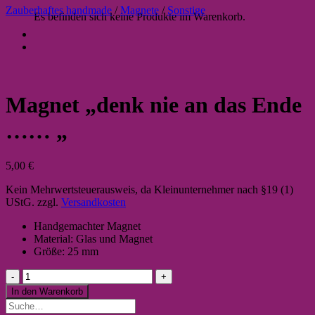
Zauberhaftes handmade
/
Magnete
/
Sonstige
Es befinden sich keine Produkte im Warenkorb.
Magnet „denk nie an das Ende
…… „
5,00
€
Kein Mehrwertsteuerausweis, da Kleinunternehmer nach §19 (1)
UStG.
zzgl.
Versandkosten
Handgemachter Magnet
Material: Glas und Magnet
Größe: 25 mm
Magnet
"denk
In den Warenkorb
nie
Suche
an