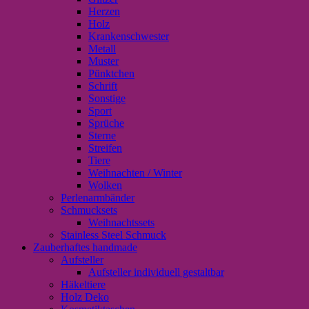
Herzen
Holz
Krankenschwester
Metall
Muster
Pünktchen
Schrift
Sonstige
Sport
Sprüche
Sterne
Streifen
Tiere
Weihnachten / Winter
Wolken
Perlenarmbänder
Schmucksets
Weihnachtssets
Stainless Steel Schmuck
Zauberhaftes handmade
Aufsteller
Aufsteller individuell gestaltbar
Häkeltiere
Holz Deko