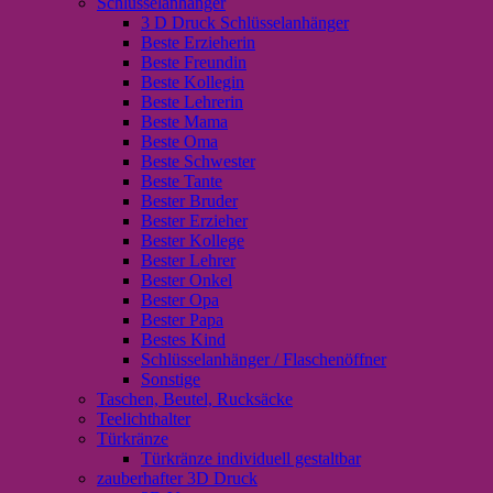
Schlüsselanhänger
3 D Druck Schlüsselanhänger
Beste Erzieherin
Beste Freundin
Beste Kollegin
Beste Lehrerin
Beste Mama
Beste Oma
Beste Schwester
Beste Tante
Bester Bruder
Bester Erzieher
Bester Kollege
Bester Lehrer
Bester Onkel
Bester Opa
Bester Papa
Bestes Kind
Schlüsselanhänger / Flaschenöffner
Sonstige
Taschen, Beutel, Rucksäcke
Teelichthalter
Türkränze
Türkränze individuell gestaltbar
zauberhafter 3D Druck