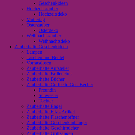
Geschenkideen
Hochzeitszauber
Hochzeitsdeko
Muttertag
Osterzauber
Osterdeko
Weihnachtszauber
Weihnachtsdeko
Zauberhafte Geschenkideen
Lampen
Taschen und Beutel
Vorratsdosen
Zauberhafte Aufsteller
Zauberhafte Brillenetuis
Zauberhafte Bücher
Zauberhafte Coffee to Go - Becher
Freundin
Schwester
Tochter
Zauberhafte Engel
Zauberhafte Filz - Artikel
Zauberhafte Flaschenöffner
Zauberhafte Geschenkanhänger
Zauberhafte Geschirrtücher
Zauberhafte Grillzangen