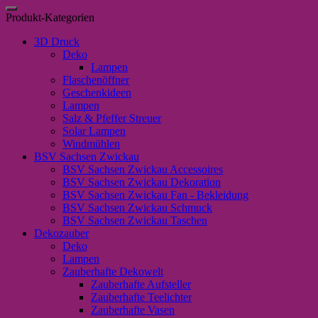
nach:
das
Produkt-Kategorien
Ende
......
3D Druck
"
Deko
Menge
Lampen
Flaschenöffner
Geschenkideen
Lampen
Salz & Pfeffer Streuer
Solar Lampen
Windmühlen
BSV Sachsen Zwickau
BSV Sachsen Zwickau Accessoires
BSV Sachsen Zwickau Dekoration
BSV Sachsen Zwickau Fan - Bekleidung
BSV Sachsen Zwickau Schmuck
BSV Sachsen Zwickau Taschen
Dekozauber
Deko
Lampen
Zauberhafte Dekowelt
Zauberhafte Aufsteller
Zauberhafte Teelichter
Zauberhafte Vasen