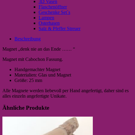
3D Vasen
Flaschenöffner
Geschenke Set`s
Lampen
Osterhasen
Salz & Pfeffer Streuer
Beschreibung
Magnet „denk nie an das Ende …… “
Magnet mit Cabochon Fassung.
Handgemachter Magnet
Materialien: Glas und Magnet
Größe: 25 mm
Alle Magnete werden liebevoll per Hand angefertigt, daher sind es
alles einzeln angefertigte Unikate.
Ähnliche Produkte