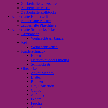
Zauberhafte Untersetzer
Zauberhafte Vasen
Zauberhafte Zollstöcke
Zauberhafte Kinderwelt
zauberhafte Bücher
zauberhafte Plüschtiere
Zauberhafte Schmuckstücke
Armbänder
Weihnachtsarmbänder
Ketten
Weihnachtsketten
Kinderschmuck
Ketten
Ohrstecker oder Ohrclips
Schmucksets
Ohrstecker
Anker/Maritim
Blätter
Blumen
City Collection
Comic
einfarbig
Federn
Früchte
Glitzer