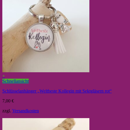
+
Schnellansicht
Schlüsselanhänger „Weltbeste Kollegin mit Sektgläsern rot“
7,00
€
zzgl.
Versandkosten