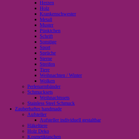
Herzen
Holz
Krankenschwester
Metall
Muster
Pünktchen
Schrift
Sonstige
Sport
Sprüche
Sterne
Streifen
Tiere
Weihnachten / Winter
Wolken
Perlenarmbänder
Schmucksets
Weihnachtssets
Stainless Steel Schmuck
Zauberhaftes handmade
Aufsteller
Aufsteller individuell gestaltbar
Häkeltiere
Holz Deko
Kosmetiktaschen