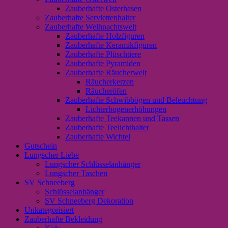
Zauberhafte Osterhasen
Zauberhafte Serviettenhalter
Zauberhafte Weihnachtswelt
Zauberhafte Holzfiguren
Zauberhafte Keramikfiguren
Zauberhafte Plüschtiere
Zauberhafte Pyramiden
Zauberhafte Räucherwelt
Räucherkerzen
Räucheröfen
Zauberhafte Schwibbögen und Beleuchtung
Lichterbogenerhöhungen
Zauberhafte Teekannen und Tassen
Zauberhafte Teelichthalter
Zauberhafte Wichtel
Gutschein
Lungscher Liebe
Lungscher Schlüsselanhänger
Lungscher Taschen
SV Schneeberg
Schlüsselanhänger
SV Schneeberg Dekoration
Unkategorisiert
Zauberhafte Bekleidung