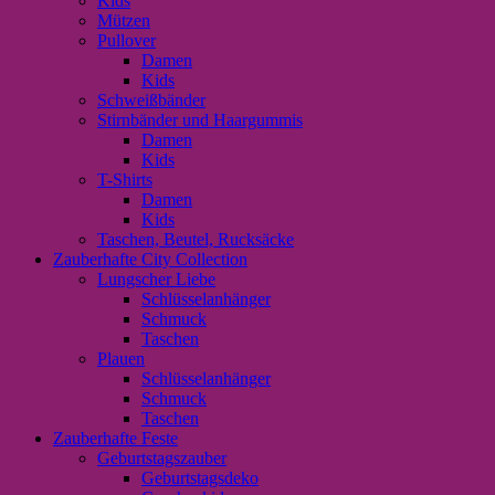
Kids
Mützen
Pullover
Damen
Kids
Schweißbänder
Stirnbänder und Haargummis
Damen
Kids
T-Shirts
Damen
Kids
Taschen, Beutel, Rucksäcke
Zauberhafte City Collection
Lungscher Liebe
Schlüsselanhänger
Schmuck
Taschen
Plauen
Schlüsselanhänger
Schmuck
Taschen
Zauberhafte Feste
Geburtstagszauber
Geburtstagsdeko