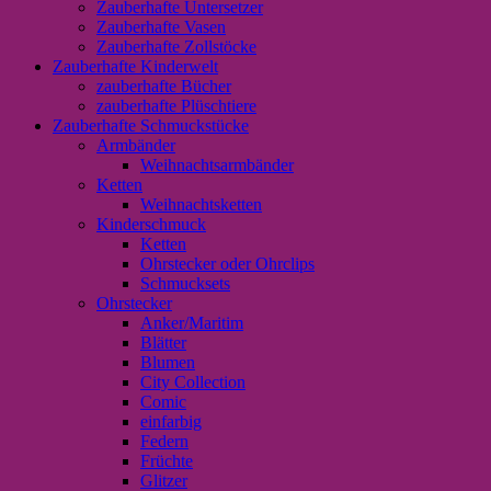
Zauberhafte Untersetzer
Zauberhafte Vasen
Zauberhafte Zollstöcke
Zauberhafte Kinderwelt
zauberhafte Bücher
zauberhafte Plüschtiere
Zauberhafte Schmuckstücke
Armbänder
Weihnachtsarmbänder
Ketten
Weihnachtsketten
Kinderschmuck
Ketten
Ohrstecker oder Ohrclips
Schmucksets
Ohrstecker
Anker/Maritim
Blätter
Blumen
City Collection
Comic
einfarbig
Federn
Früchte
Glitzer