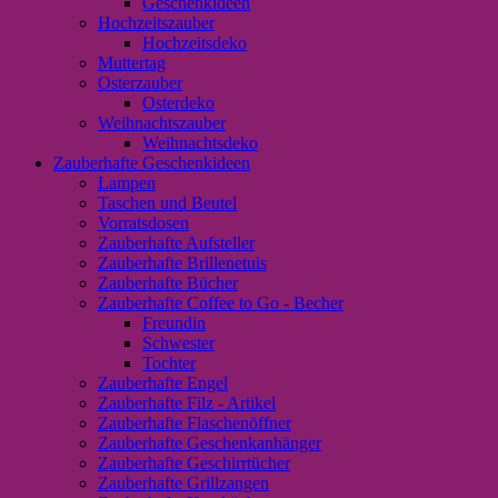
Geschenkideen
Hochzeitszauber
Hochzeitsdeko
Muttertag
Osterzauber
Osterdeko
Weihnachtszauber
Weihnachtsdeko
Zauberhafte Geschenkideen
Lampen
Taschen und Beutel
Vorratsdosen
Zauberhafte Aufsteller
Zauberhafte Brillenetuis
Zauberhafte Bücher
Zauberhafte Coffee to Go - Becher
Freundin
Schwester
Tochter
Zauberhafte Engel
Zauberhafte Filz - Artikel
Zauberhafte Flaschenöffner
Zauberhafte Geschenkanhänger
Zauberhafte Geschirrtücher
Zauberhafte Grillzangen