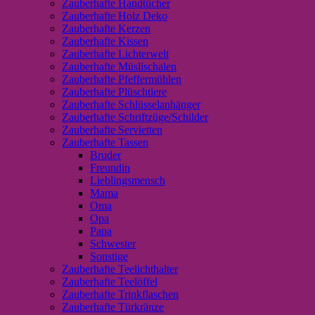
Zauberhafte Handtücher
Zauberhafte Holz Deko
Zauberhafte Kerzen
Zauberhafte Kissen
Zauberhafte Lichterwelt
Zauberhafte Müslischalen
Zauberhafte Pfeffermühlen
Zauberhafte Plüschtiere
Zauberhafte Schlüsselanhänger
Zauberhafte Schriftzüge/Schilder
Zauberhafte Servietten
Zauberhafte Tassen
Bruder
Freundin
Lieblingsmensch
Mama
Oma
Opa
Papa
Schwester
Sonstige
Zauberhafte Teelichthalter
Zauberhafte Teelöffel
Zauberhafte Trinkflaschen
Zauberhafte Türkränze