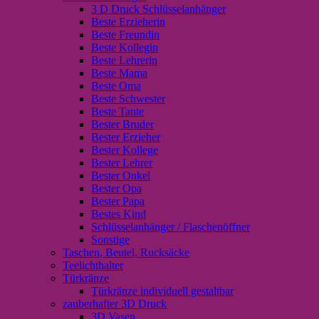
3 D Druck Schlüsselanhänger
Beste Erzieherin
Beste Freundin
Beste Kollegin
Beste Lehrerin
Beste Mama
Beste Oma
Beste Schwester
Beste Tante
Bester Bruder
Bester Erzieher
Bester Kollege
Bester Lehrer
Bester Onkel
Bester Opa
Bester Papa
Bestes Kind
Schlüsselanhänger / Flaschenöffner
Sonstige
Taschen, Beutel, Rucksäcke
Teelichthalter
Türkränze
Türkränze individuell gestaltbar
zauberhafter 3D Druck
3D Vasen