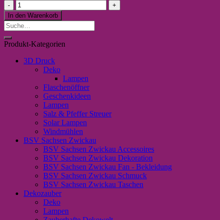
Ohrstecker
"Anker
In den Warenkorb
rot"
Suche
Menge
nach:
Produkt-Kategorien
3D Druck
Deko
Lampen
Flaschenöffner
Geschenkideen
Lampen
Salz & Pfeffer Streuer
Solar Lampen
Windmühlen
BSV Sachsen Zwickau
BSV Sachsen Zwickau Accessoires
BSV Sachsen Zwickau Dekoration
BSV Sachsen Zwickau Fan - Bekleidung
BSV Sachsen Zwickau Schmuck
BSV Sachsen Zwickau Taschen
Dekozauber
Deko
Lampen
Zauberhafte Dekowelt