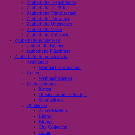
Zauberhafte Teelichthalter
Zauberhafte Teelöffel
Zauberhafte Trinkflaschen
Zauberhafte Türkränze
Zauberhafte Untersetzer
Zauberhafte Vasen
Zauberhafte Zollstöcke
Zauberhafte Kinderwelt
zauberhafte Bücher
zauberhafte Plüschtiere
Zauberhafte Schmuckstücke
Armbänder
Weihnachtsarmbänder
Ketten
Weihnachtsketten
Kinderschmuck
Ketten
Ohrstecker oder Ohrclips
Schmucksets
Ohrstecker
Anker/Maritim
Blätter
Blumen
City Collection
Comic