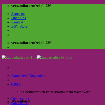
Skip
versandkostenfrei ab 75€
to
Startseite
content
Über Uns
Kontakt
BSV-Store
versandkostenfrei ab 75€
Anmelden / Registrieren
0,00
€
Es befinden sich keine Produkte im Warenkorb.
Dekozauber
Warenkorb
Gutscheine