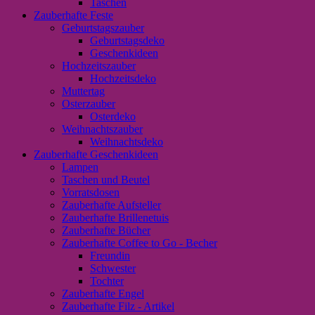
Taschen
Zauberhafte Feste
Geburtstagszauber
Geburtstagsdeko
Geschenkideen
Hochzeitszauber
Hochzeitsdeko
Muttertag
Osterzauber
Osterdeko
Weihnachtszauber
Weihnachtsdeko
Zauberhafte Geschenkideen
Lampen
Taschen und Beutel
Vorratsdosen
Zauberhafte Aufsteller
Zauberhafte Brillenetuis
Zauberhafte Bücher
Zauberhafte Coffee to Go - Becher
Freundin
Schwester
Tochter
Zauberhafte Engel
Zauberhafte Filz - Artikel