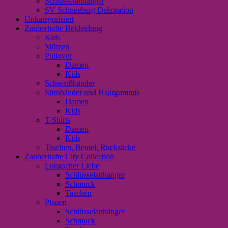
Schlüsselanhänger
SV Schneeberg Dekoration
Unkategorisiert
Zauberhafte Bekleidung
Kids
Mützen
Pullover
Damen
Kids
Schweißbänder
Stirnbänder und Haargummis
Damen
Kids
T-Shirts
Damen
Kids
Taschen, Beutel, Rucksäcke
Zauberhafte City Collection
Lungscher Liebe
Schlüsselanhänger
Schmuck
Taschen
Plauen
Schlüsselanhänger
Schmuck