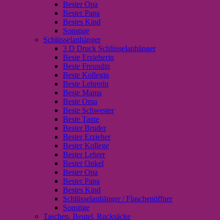
Bester Opa
Bester Papa
Bestes Kind
Sonstige
Schlüsselanhänger
3 D Druck Schlüsselanhänger
Beste Erzieherin
Beste Freundin
Beste Kollegin
Beste Lehrerin
Beste Mama
Beste Oma
Beste Schwester
Beste Tante
Bester Bruder
Bester Erzieher
Bester Kollege
Bester Lehrer
Bester Onkel
Bester Opa
Bester Papa
Bestes Kind
Schlüsselanhänger / Flaschenöffner
Sonstige
Taschen, Beutel, Rucksäcke