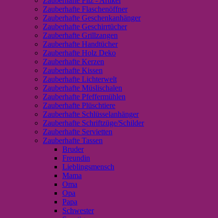
Zauberhafte Filz - Artikel
Zauberhafte Flaschenöffner
Zauberhafte Geschenkanhänger
Zauberhafte Geschirrtücher
Zauberhafte Grillzangen
Zauberhafte Handtücher
Zauberhafte Holz Deko
Zauberhafte Kerzen
Zauberhafte Kissen
Zauberhafte Lichterwelt
Zauberhafte Müslischalen
Zauberhafte Pfeffermühlen
Zauberhafte Plüschtiere
Zauberhafte Schlüsselanhänger
Zauberhafte Schriftzüge/Schilder
Zauberhafte Servietten
Zauberhafte Tassen
Bruder
Freundin
Lieblingsmensch
Mama
Oma
Opa
Papa
Schwester