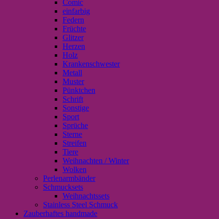
Comic
einfarbig
Federn
Früchte
Glitzer
Herzen
Holz
Krankenschwester
Metall
Muster
Pünktchen
Schrift
Sonstige
Sport
Sprüche
Sterne
Streifen
Tiere
Weihnachten / Winter
Wolken
Perlenarmbänder
Schmucksets
Weihnachtssets
Stainless Steel Schmuck
Zauberhaftes handmade