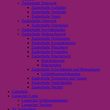
Zauberhafte Dekowelt
Zauberhafte Aufsteller
Zauberhafte Teelichter
Zauberhafte Vasen
Zauberhafte Osterwelt
Zauberhafte Osterhasen
Zauberhafte Serviettenhalter
Zauberhafte Weihnachtswelt
Zauberhafte Holzfiguren
Zauberhafte Keramikfiguren
Zauberhafte Plüschtiere
Zauberhafte Pyramiden
Zauberhafte Räucherwelt
Räucherkerzen
Räucheröfen
Zauberhafte Schwibbögen und Beleuchtung
Lichterbogenerhöhungen
Zauberhafte Teekannen und Tassen
Zauberhafte Teelichthalter
Zauberhafte Wichtel
Gutschein
Lungscher Liebe
Lungscher Schlüsselanhänger
Lungscher Taschen
SV Schneeberg