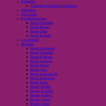
Aufsteller
Aufsteller individuell gestaltbar
Häkeltiere
Holz Deko
Kosmetiktaschen
Beste Freundin
Beste Mama
Beste Oma
Beste Tochter
Lesezeichen
Magnete
Beste Erzieherin
Beste Freundin
Beste Kollegin
Beste Lehrerin
Beste Mama
Beste Oma
Beste Schwägerin
Beste Schwester
Beste Tante
Bester Bruder
Bester Erzieher
Bester Kollege
Bester Lehrer
Bester Onkel