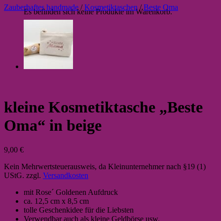
Zauberhaftes handmade
/
Kosmetiktaschen
/
Beste Oma
Es befinden sich keine Produkte im Warenkorb.
kleine Kosmetiktasche „Beste
Oma“ in beige
9,00
€
Kein Mehrwertsteuerausweis, da Kleinunternehmer nach §19 (1)
UStG.
zzgl.
Versandkosten
mit Rose´ Goldenen Aufdruck
ca. 12,5 cm x 8,5 cm
tolle Geschenkidee für die Liebsten
Verwendbar auch als kleine Geldbörse usw.