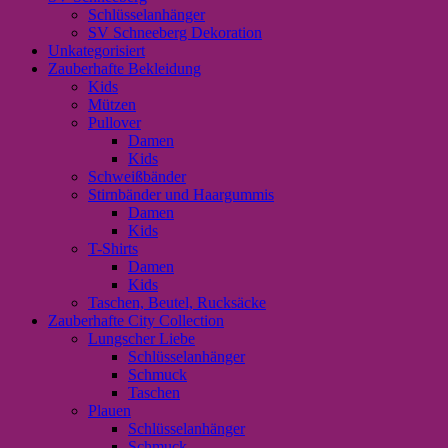
Schlüsselanhänger
SV Schneeberg Dekoration
Unkategorisiert
Zauberhafte Bekleidung
Kids
Mützen
Pullover
Damen
Kids
Schweißbänder
Stirnbänder und Haargummis
Damen
Kids
T-Shirts
Damen
Kids
Taschen, Beutel, Rucksäcke
Zauberhafte City Collection
Lungscher Liebe
Schlüsselanhänger
Schmuck
Taschen
Plauen
Schlüsselanhänger
Schmuck