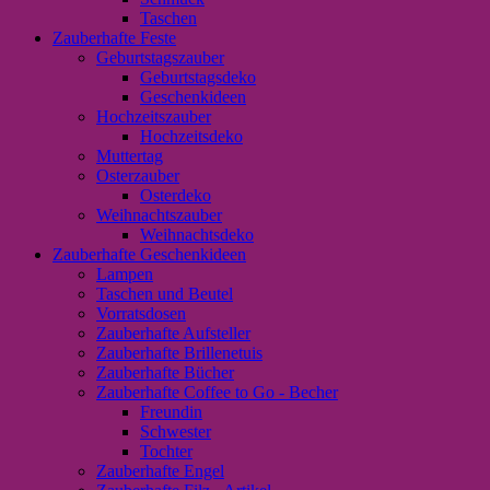
Taschen
Zauberhafte Feste
Geburtstagszauber
Geburtstagsdeko
Geschenkideen
Hochzeitszauber
Hochzeitsdeko
Muttertag
Osterzauber
Osterdeko
Weihnachtszauber
Weihnachtsdeko
Zauberhafte Geschenkideen
Lampen
Taschen und Beutel
Vorratsdosen
Zauberhafte Aufsteller
Zauberhafte Brillenetuis
Zauberhafte Bücher
Zauberhafte Coffee to Go - Becher
Freundin
Schwester
Tochter
Zauberhafte Engel