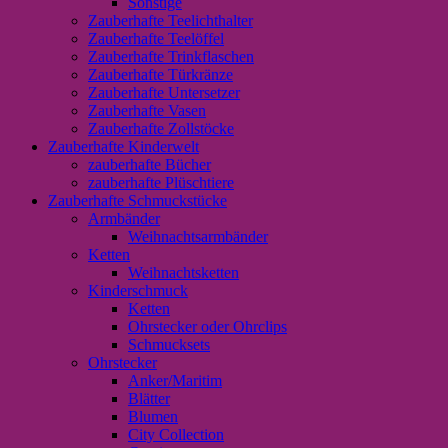
Sonstige
Zauberhafte Teelichthalter
Zauberhafte Teelöffel
Zauberhafte Trinkflaschen
Zauberhafte Türkränze
Zauberhafte Untersetzer
Zauberhafte Vasen
Zauberhafte Zollstöcke
Zauberhafte Kinderwelt
zauberhafte Bücher
zauberhafte Plüschtiere
Zauberhafte Schmuckstücke
Armbänder
Weihnachtsarmbänder
Ketten
Weihnachtsketten
Kinderschmuck
Ketten
Ohrstecker oder Ohrclips
Schmucksets
Ohrstecker
Anker/Maritim
Blätter
Blumen
City Collection