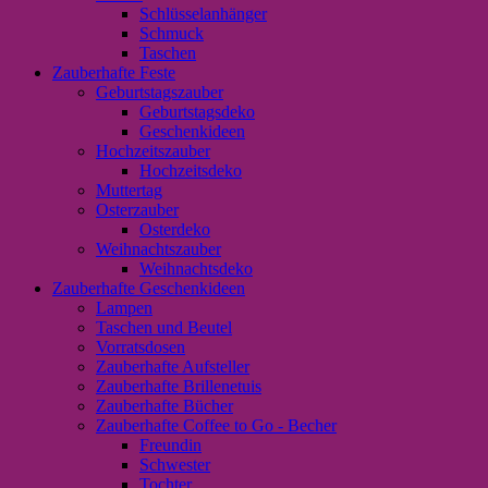
Schlüsselanhänger
Schmuck
Taschen
Zauberhafte Feste
Geburtstagszauber
Geburtstagsdeko
Geschenkideen
Hochzeitszauber
Hochzeitsdeko
Muttertag
Osterzauber
Osterdeko
Weihnachtszauber
Weihnachtsdeko
Zauberhafte Geschenkideen
Lampen
Taschen und Beutel
Vorratsdosen
Zauberhafte Aufsteller
Zauberhafte Brillenetuis
Zauberhafte Bücher
Zauberhafte Coffee to Go - Becher
Freundin
Schwester
Tochter