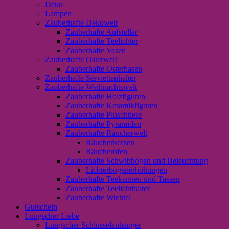
Deko
Lampen
Zauberhafte Dekowelt
Zauberhafte Aufsteller
Zauberhafte Teelichter
Zauberhafte Vasen
Zauberhafte Osterwelt
Zauberhafte Osterhasen
Zauberhafte Serviettenhalter
Zauberhafte Weihnachtswelt
Zauberhafte Holzfiguren
Zauberhafte Keramikfiguren
Zauberhafte Plüschtiere
Zauberhafte Pyramiden
Zauberhafte Räucherwelt
Räucherkerzen
Räucheröfen
Zauberhafte Schwibbögen und Beleuchtung
Lichterbogenerhöhungen
Zauberhafte Teekannen und Tassen
Zauberhafte Teelichthalter
Zauberhafte Wichtel
Gutschein
Lungscher Liebe
Lungscher Schlüsselanhänger