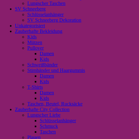
Lungscher Taschen
SV Schneeberg
Schlüsselanhänger
SV Schneeberg Dekoration
Unkategorisiert
Zauberhafte Bekleidung
Kids
Mützen
Pullover
Damen
Kids
Schweißbänder
Stirnbänder und Haargummis
Damen
Kids
T-Shirts
Damen
Kids
Taschen, Beutel, Rucksäcke
Zauberhafte City Collection
Lungscher Liebe
Schlüsselanhänger
Schmuck
Taschen
Plauen