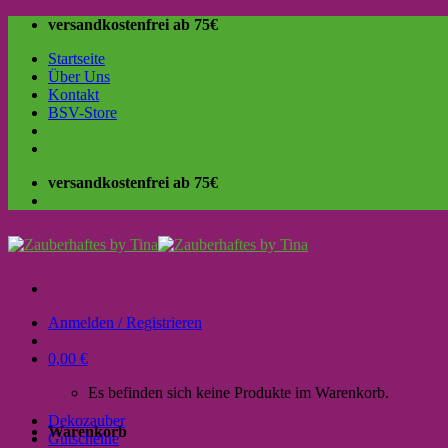
Skip
versandkostenfrei ab 75€
to
Startseite
content
Über Uns
Kontakt
BSV-Store
versandkostenfrei ab 75€
Anmelden / Registrieren
0,00
€
Es befinden sich keine Produkte im Warenkorb.
Dekozauber
Warenkorb
Gutscheine