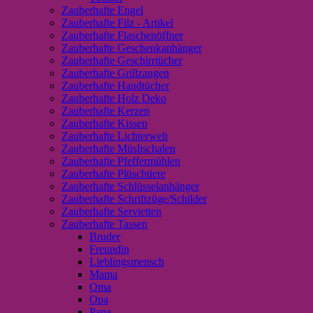
Zauberhafte Engel
Zauberhafte Filz - Artikel
Zauberhafte Flaschenöffner
Zauberhafte Geschenkanhänger
Zauberhafte Geschirrtücher
Zauberhafte Grillzangen
Zauberhafte Handtücher
Zauberhafte Holz Deko
Zauberhafte Kerzen
Zauberhafte Kissen
Zauberhafte Lichterwelt
Zauberhafte Müslischalen
Zauberhafte Pfeffermühlen
Zauberhafte Plüschtiere
Zauberhafte Schlüsselanhänger
Zauberhafte Schriftzüge/Schilder
Zauberhafte Servietten
Zauberhafte Tassen
Bruder
Freundin
Lieblingsmensch
Mama
Oma
Opa
Papa