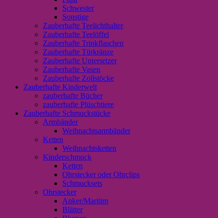
Schwester
Sonstige
Zauberhafte Teelichthalter
Zauberhafte Teelöffel
Zauberhafte Trinkflaschen
Zauberhafte Türkränze
Zauberhafte Untersetzer
Zauberhafte Vasen
Zauberhafte Zollstöcke
Zauberhafte Kinderwelt
zauberhafte Bücher
zauberhafte Plüschtiere
Zauberhafte Schmuckstücke
Armbänder
Weihnachtsarmbänder
Ketten
Weihnachtsketten
Kinderschmuck
Ketten
Ohrstecker oder Ohrclips
Schmucksets
Ohrstecker
Anker/Maritim
Blätter