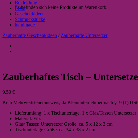
Bekleidung
Es befinden sich keine Produkte im Warenkorb.
Feste
Geschenkideen
Schmuckstücke
handmade
Zauberhafte Geschenkideen
/
Zauberhafte Untersetzer
Zauberhaftes Tisch – Untersetze
9,50
€
Kein Mehrwertsteuerausweis, da Kleinunternehmer nach §19 (1) US
Lieferumfang: 1 x Tischunterlage, 1 x Glas/Tassen Untersetzer
Material: Filz
Glas/ Tassen Untersetzer Größe: ca. 5 x 12 x 2 cm
Tischunterlage Größe: ca. 34 x 38 x 2 cm