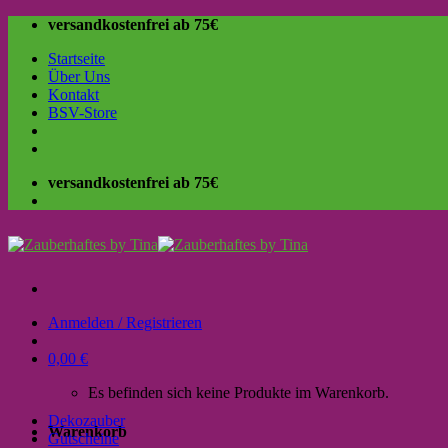
Skip
versandkostenfrei ab 75€
to
Startseite
content
Über Uns
Kontakt
BSV-Store
versandkostenfrei ab 75€
Anmelden / Registrieren
0,00
€
Es befinden sich keine Produkte im Warenkorb.
Dekozauber
Warenkorb
Gutscheine