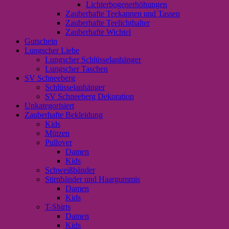
Lichterbogenerhöhungen
Zauberhafte Teekannen und Tassen
Zauberhafte Teelichthalter
Zauberhafte Wichtel
Gutschein
Lungscher Liebe
Lungscher Schlüsselanhänger
Lungscher Taschen
SV Schneeberg
Schlüsselanhänger
SV Schneeberg Dekoration
Unkategorisiert
Zauberhafte Bekleidung
Kids
Mützen
Pullover
Damen
Kids
Schweißbänder
Stirnbänder und Haargummis
Damen
Kids
T-Shirts
Damen
Kids