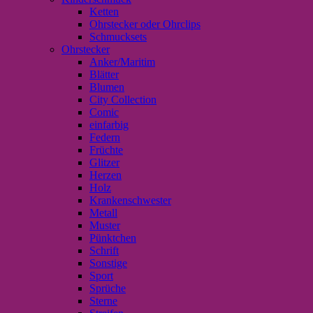
Ketten
Ohrstecker oder Ohrclips
Schmucksets
Ohrstecker
Anker/Maritim
Blätter
Blumen
City Collection
Comic
einfarbig
Federn
Früchte
Glitzer
Herzen
Holz
Krankenschwester
Metall
Muster
Pünktchen
Schrift
Sonstige
Sport
Sprüche
Sterne