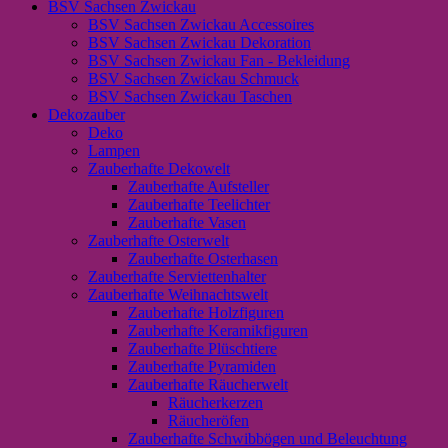
BSV Sachsen Zwickau
BSV Sachsen Zwickau Accessoires
BSV Sachsen Zwickau Dekoration
BSV Sachsen Zwickau Fan - Bekleidung
BSV Sachsen Zwickau Schmuck
BSV Sachsen Zwickau Taschen
Dekozauber
Deko
Lampen
Zauberhafte Dekowelt
Zauberhafte Aufsteller
Zauberhafte Teelichter
Zauberhafte Vasen
Zauberhafte Osterwelt
Zauberhafte Osterhasen
Zauberhafte Serviettenhalter
Zauberhafte Weihnachtswelt
Zauberhafte Holzfiguren
Zauberhafte Keramikfiguren
Zauberhafte Plüschtiere
Zauberhafte Pyramiden
Zauberhafte Räucherwelt
Räucherkerzen
Räucheröfen
Zauberhafte Schwibbögen und Beleuchtung