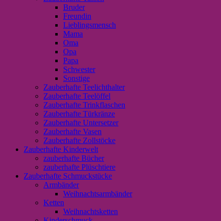
Bruder
Freundin
Lieblingsmensch
Mama
Oma
Opa
Papa
Schwester
Sonstige
Zauberhafte Teelichthalter
Zauberhafte Teelöffel
Zauberhafte Trinkflaschen
Zauberhafte Türkränze
Zauberhafte Untersetzer
Zauberhafte Vasen
Zauberhafte Zollstöcke
Zauberhafte Kinderwelt
zauberhafte Bücher
zauberhafte Plüschtiere
Zauberhafte Schmuckstücke
Armbänder
Weihnachtsarmbänder
Ketten
Weihnachtsketten
Kinderschmuck