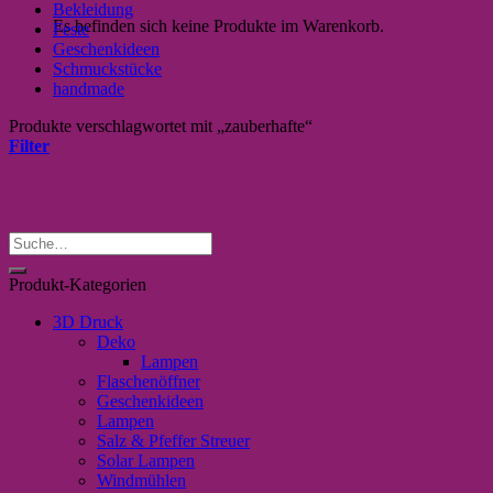
Bekleidung
Es befinden sich keine Produkte im Warenkorb.
Feste
Geschenkideen
Schmuckstücke
handmade
Produkte verschlagwortet mit „zauberhafte“
Filter
Suche
nach:
Produkt-Kategorien
3D Druck
Deko
Lampen
Flaschenöffner
Geschenkideen
Lampen
Salz & Pfeffer Streuer
Solar Lampen
Windmühlen