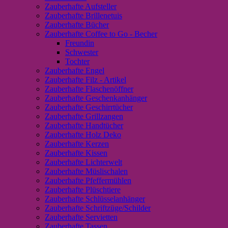
Zauberhafte Aufsteller
Zauberhafte Brillenetuis
Zauberhafte Bücher
Zauberhafte Coffee to Go - Becher
Freundin
Schwester
Tochter
Zauberhafte Engel
Zauberhafte Filz - Artikel
Zauberhafte Flaschenöffner
Zauberhafte Geschenkanhänger
Zauberhafte Geschirrtücher
Zauberhafte Grillzangen
Zauberhafte Handtücher
Zauberhafte Holz Deko
Zauberhafte Kerzen
Zauberhafte Kissen
Zauberhafte Lichterwelt
Zauberhafte Müslischalen
Zauberhafte Pfeffermühlen
Zauberhafte Plüschtiere
Zauberhafte Schlüsselanhänger
Zauberhafte Schriftzüge/Schilder
Zauberhafte Servietten
Zauberhafte Tassen