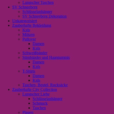
Lungscher Taschen
SV Schneeberg
Schlüsselanhänger
SV Schneeberg Dekoration
Unkategorisiert
Zauberhafte Bekleidung
Kids
Mützen
Pullover
Damen
Kids
Schweißbänder
Stirnbänder und Haargummis
Damen
Kids
T-Shirts
Damen
Kids
Taschen, Beutel, Rucksäcke
Zauberhafte City Collection
Lungscher Liebe
Schlüsselanhänger
Schmuck
Taschen
Plauen