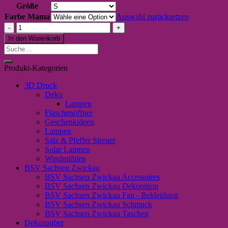
Größe
Farbe Mama
Auswahl zurücksetzen
weißes
T-
In den Warenkorb
Shirt
Suche
„zauberhafte
nach:
Mama“
Produkt-Kategorien
Menge
3D Druck
Deko
Lampen
Flaschenöffner
Geschenkideen
Lampen
Salz & Pfeffer Streuer
Solar Lampen
Windmühlen
BSV Sachsen Zwickau
BSV Sachsen Zwickau Accessoires
BSV Sachsen Zwickau Dekoration
BSV Sachsen Zwickau Fan - Bekleidung
BSV Sachsen Zwickau Schmuck
BSV Sachsen Zwickau Taschen
Dekozauber