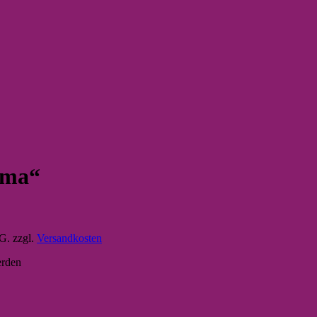
ama“
tG.
zzgl.
Versandkosten
erden