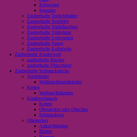
Schwester
Sonstige
Zauberhafte Teelichthalter
Zauberhafte Teelöffel
Zauberhafte Trinkflaschen
Zauberhafte Türkränze
Zauberhafte Untersetzer
Zauberhafte Vasen
Zauberhafte Zollstöcke
Zauberhafte Kinderwelt
zauberhafte Bücher
zauberhafte Plüschtiere
Zauberhafte Schmuckstücke
Armbänder
Weihnachtsarmbänder
Ketten
Weihnachtsketten
Kinderschmuck
Ketten
Ohrstecker oder Ohrclips
Schmucksets
Ohrstecker
Anker/Maritim
Blätter
Blumen