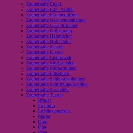
Zauberhafte Engel
Zauberhafte Filz - Artikel
Zauberhafte Flaschenöffner
Zauberhafte Geschenkanhänger
Zauberhafte Geschirrtücher
Zauberhafte Grillzangen
Zauberhafte Handtücher
Zauberhafte Holz Deko
Zauberhafte Kerzen
Zauberhafte Kissen
Zauberhafte Lichterwelt
Zauberhafte Müslischalen
Zauberhafte Pfeffermühlen
Zauberhafte Plüschtiere
Zauberhafte Schlüsselanhänger
Zauberhafte Schriftzüge/Schilder
Zauberhafte Servietten
Zauberhafte Tassen
Bruder
Freundin
Lieblingsmensch
Mama
Oma
Opa
Papa