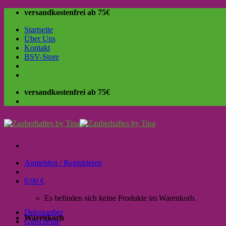
Skip
versandkostenfrei ab 75€
to
Startseite
content
Über Uns
Kontakt
BSV-Store
versandkostenfrei ab 75€
Anmelden / Registrieren
0,00
€
Es befinden sich keine Produkte im Warenkorb.
Dekozauber
Warenkorb
Gutscheine