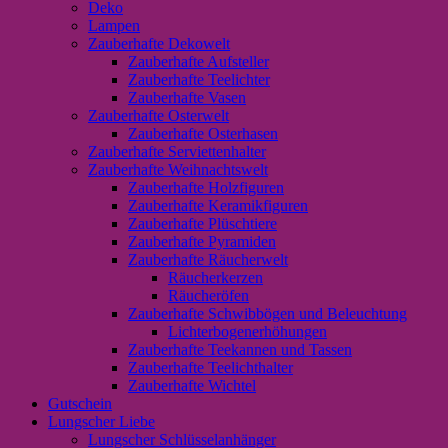
Deko
Lampen
Zauberhafte Dekowelt
Zauberhafte Aufsteller
Zauberhafte Teelichter
Zauberhafte Vasen
Zauberhafte Osterwelt
Zauberhafte Osterhasen
Zauberhafte Serviettenhalter
Zauberhafte Weihnachtswelt
Zauberhafte Holzfiguren
Zauberhafte Keramikfiguren
Zauberhafte Plüschtiere
Zauberhafte Pyramiden
Zauberhafte Räucherwelt
Räucherkerzen
Räucheröfen
Zauberhafte Schwibbögen und Beleuchtung
Lichterbogenerhöhungen
Zauberhafte Teekannen und Tassen
Zauberhafte Teelichthalter
Zauberhafte Wichtel
Gutschein
Lungscher Liebe
Lungscher Schlüsselanhänger