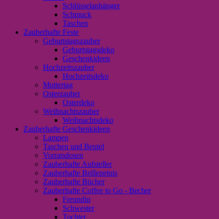
Schlüsselanhänger
Schmuck
Taschen
Zauberhafte Feste
Geburtstagszauber
Geburtstagsdeko
Geschenkideen
Hochzeitszauber
Hochzeitsdeko
Muttertag
Osterzauber
Osterdeko
Weihnachtszauber
Weihnachtsdeko
Zauberhafte Geschenkideen
Lampen
Taschen und Beutel
Vorratsdosen
Zauberhafte Aufsteller
Zauberhafte Brillenetuis
Zauberhafte Bücher
Zauberhafte Coffee to Go - Becher
Freundin
Schwester
Tochter