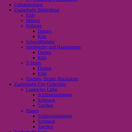
Unkategorisiert
Zauberhafte Bekleidung
Kids
Mützen
Pullover
Damen
Kids
Schweißbänder
Stirnbänder und Haargummis
Damen
Kids
T-Shirts
Damen
Kids
Taschen, Beutel, Rucksäcke
Zauberhafte City Collection
Lungscher Liebe
Schlüsselanhänger
Schmuck
Taschen
Plauen
Schlüsselanhänger
Schmuck
Taschen
Zauberhafte Feste