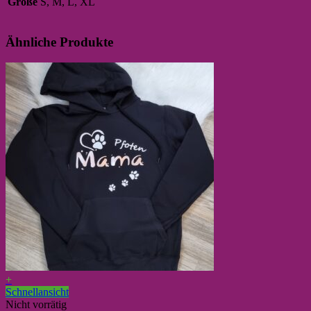
Größe
S, M, L, XL
Ähnliche Produkte
+
Schnellansicht
Nicht vorrätig