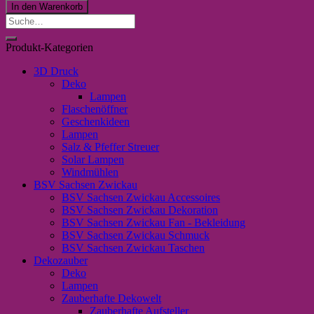
Pullover
In den Warenkorb
„Beste
Suche
Tochter“
nach:
in
Produkt-Kategorien
rosa
/
3D Druck
Rose
Deko
´
Lampen
Gold
Flaschenöffner
Menge
Geschenkideen
Lampen
Salz & Pfeffer Streuer
Solar Lampen
Windmühlen
BSV Sachsen Zwickau
BSV Sachsen Zwickau Accessoires
BSV Sachsen Zwickau Dekoration
BSV Sachsen Zwickau Fan - Bekleidung
BSV Sachsen Zwickau Schmuck
BSV Sachsen Zwickau Taschen
Dekozauber
Deko
Lampen
Zauberhafte Dekowelt
Zauberhafte Aufsteller