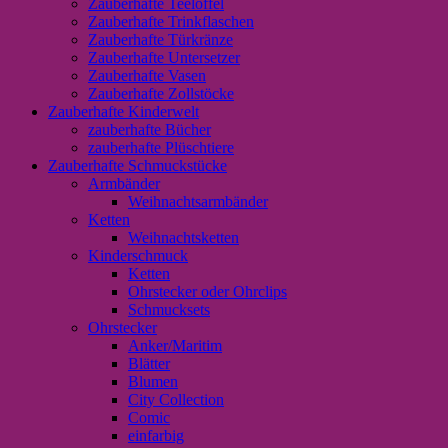
Zauberhafte Teelöffel
Zauberhafte Trinkflaschen
Zauberhafte Türkränze
Zauberhafte Untersetzer
Zauberhafte Vasen
Zauberhafte Zollstöcke
Zauberhafte Kinderwelt
zauberhafte Bücher
zauberhafte Plüschtiere
Zauberhafte Schmuckstücke
Armbänder
Weihnachtsarmbänder
Ketten
Weihnachtsketten
Kinderschmuck
Ketten
Ohrstecker oder Ohrclips
Schmucksets
Ohrstecker
Anker/Maritim
Blätter
Blumen
City Collection
Comic
einfarbig