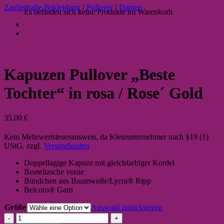
Zauberhafte Bekleidung
/
Pullover
/
Damen
Es befinden sich keine Produkte im Warenkorb.
Kapuzen Pullover „Beste
Tochter“ in rosa / Rose´ Gold
35,00
€
Kein Mehrwertsteuerausweis, da Kleinunternehmer nach §19 (1)
UStG.
zzgl.
Versandkosten
Doppellagige Kapuze mit gleichfarbiger Kordel
Beuteltasche vorne
Bündchen aus Baumwolle/Lycra® Ripp
Belcoro® Garn
Größe
Auswahl zurücksetzen
Kapuzen