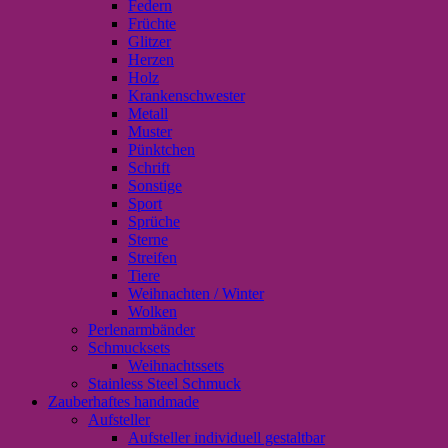
Federn
Früchte
Glitzer
Herzen
Holz
Krankenschwester
Metall
Muster
Pünktchen
Schrift
Sonstige
Sport
Sprüche
Sterne
Streifen
Tiere
Weihnachten / Winter
Wolken
Perlenarmbänder
Schmucksets
Weihnachtssets
Stainless Steel Schmuck
Zauberhaftes handmade
Aufsteller
Aufsteller individuell gestaltbar