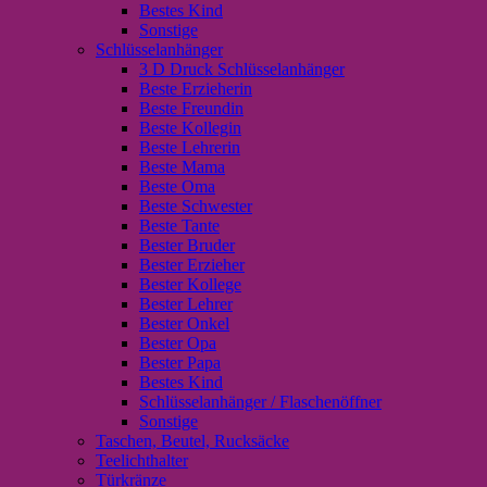
Bestes Kind
Sonstige
Schlüsselanhänger
3 D Druck Schlüsselanhänger
Beste Erzieherin
Beste Freundin
Beste Kollegin
Beste Lehrerin
Beste Mama
Beste Oma
Beste Schwester
Beste Tante
Bester Bruder
Bester Erzieher
Bester Kollege
Bester Lehrer
Bester Onkel
Bester Opa
Bester Papa
Bestes Kind
Schlüsselanhänger / Flaschenöffner
Sonstige
Taschen, Beutel, Rucksäcke
Teelichthalter
Türkränze