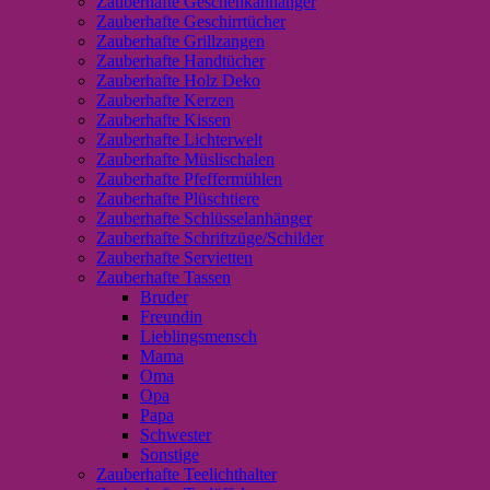
Zauberhafte Geschenkanhänger
Zauberhafte Geschirrtücher
Zauberhafte Grillzangen
Zauberhafte Handtücher
Zauberhafte Holz Deko
Zauberhafte Kerzen
Zauberhafte Kissen
Zauberhafte Lichterwelt
Zauberhafte Müslischalen
Zauberhafte Pfeffermühlen
Zauberhafte Plüschtiere
Zauberhafte Schlüsselanhänger
Zauberhafte Schriftzüge/Schilder
Zauberhafte Servietten
Zauberhafte Tassen
Bruder
Freundin
Lieblingsmensch
Mama
Oma
Opa
Papa
Schwester
Sonstige
Zauberhafte Teelichthalter