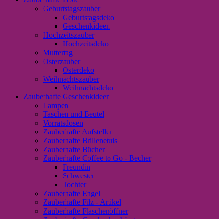
Geburtstagszauber
Geburtstagsdeko
Geschenkideen
Hochzeitszauber
Hochzeitsdeko
Muttertag
Osterzauber
Osterdeko
Weihnachtszauber
Weihnachtsdeko
Zauberhafte Geschenkideen
Lampen
Taschen und Beutel
Vorratsdosen
Zauberhafte Aufsteller
Zauberhafte Brillenetuis
Zauberhafte Bücher
Zauberhafte Coffee to Go - Becher
Freundin
Schwester
Tochter
Zauberhafte Engel
Zauberhafte Filz - Artikel
Zauberhafte Flaschenöffner