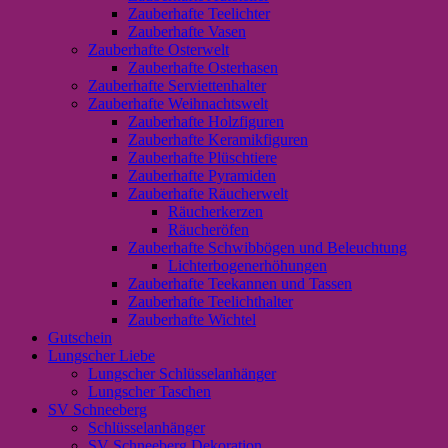
Zauberhafte Teelichter
Zauberhafte Vasen
Zauberhafte Osterwelt
Zauberhafte Osterhasen
Zauberhafte Serviettenhalter
Zauberhafte Weihnachtswelt
Zauberhafte Holzfiguren
Zauberhafte Keramikfiguren
Zauberhafte Plüschtiere
Zauberhafte Pyramiden
Zauberhafte Räucherwelt
Räucherkerzen
Räucheröfen
Zauberhafte Schwibbögen und Beleuchtung
Lichterbogenerhöhungen
Zauberhafte Teekannen und Tassen
Zauberhafte Teelichthalter
Zauberhafte Wichtel
Gutschein
Lungscher Liebe
Lungscher Schlüsselanhänger
Lungscher Taschen
SV Schneeberg
Schlüsselanhänger
SV Schneeberg Dekoration