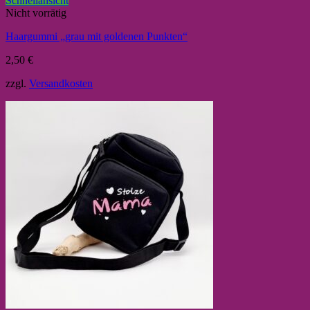
Schnellansicht
Nicht vorrätig
Haargummi „grau mit goldenen Punkten“
2,50
€
zzgl.
Versandkosten