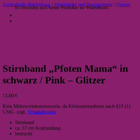
Zauberhafte Bekleidung
/
Stirnbänder und Haargummis
/
Damen
Es befinden sich keine Produkte im Warenkorb.
Stirnband „Pfoten Mama“ in
schwarz / Pink – Glitzer
13,00
€
Kein Mehrwertsteuerausweis, da Kleinunternehmer nach §19 (1)
UStG.
zzgl.
Versandkosten
Stirnband
ca. 57 cm Kopfumfang
bedruckt