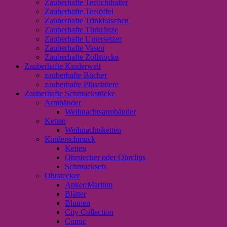
Zauberhafte Teelichthalter
Zauberhafte Teelöffel
Zauberhafte Trinkflaschen
Zauberhafte Türkränze
Zauberhafte Untersetzer
Zauberhafte Vasen
Zauberhafte Zollstöcke
Zauberhafte Kinderwelt
zauberhafte Bücher
zauberhafte Plüschtiere
Zauberhafte Schmuckstücke
Armbänder
Weihnachtsarmbänder
Ketten
Weihnachtsketten
Kinderschmuck
Ketten
Ohrstecker oder Ohrclips
Schmucksets
Ohrstecker
Anker/Maritim
Blätter
Blumen
City Collection
Comic