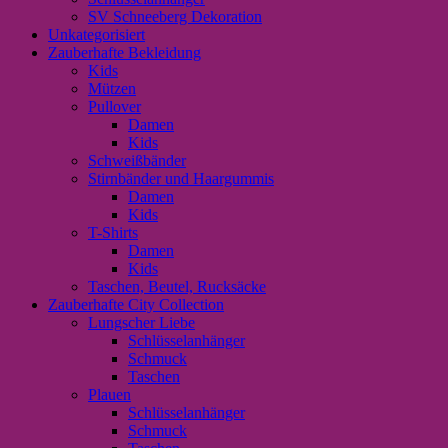
SV Schneeberg Dekoration
Unkategorisiert
Zauberhafte Bekleidung
Kids
Mützen
Pullover
Damen
Kids
Schweißbänder
Stirnbänder und Haargummis
Damen
Kids
T-Shirts
Damen
Kids
Taschen, Beutel, Rucksäcke
Zauberhafte City Collection
Lungscher Liebe
Schlüsselanhänger
Schmuck
Taschen
Plauen
Schlüsselanhänger
Schmuck