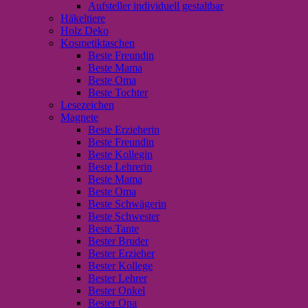
Aufsteller individuell gestaltbar
Häkeltiere
Holz Deko
Kosmetiktaschen
Beste Freundin
Beste Mama
Beste Oma
Beste Tochter
Lesezeichen
Magnete
Beste Erzieherin
Beste Freundin
Beste Kollegin
Beste Lehrerin
Beste Mama
Beste Oma
Beste Schwägerin
Beste Schwester
Beste Tante
Bester Bruder
Bester Erzieher
Bester Kollege
Bester Lehrer
Bester Onkel
Bester Opa