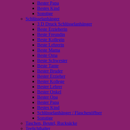
Bester Papa
Bestes Kind
Sonstige
Schlüsselanhänger
3 D Druck Schlüsselanhänger
Beste Erzieherin
Beste Freundin
Beste Kollegin
Beste Lehrerin
Beste Mama
Beste Oma
Beste Schwester
Beste Tante
Bester Bruder
Bester Erzieher
Bester Kollege
Bester Lehrer
Bester Onkel
Bester Opa
Bester Papa
Bestes Kind
Schlüsselanhänger / Flaschenöffner
Sonstige
Taschen, Beutel, Rucksäcke
Teelichthalter