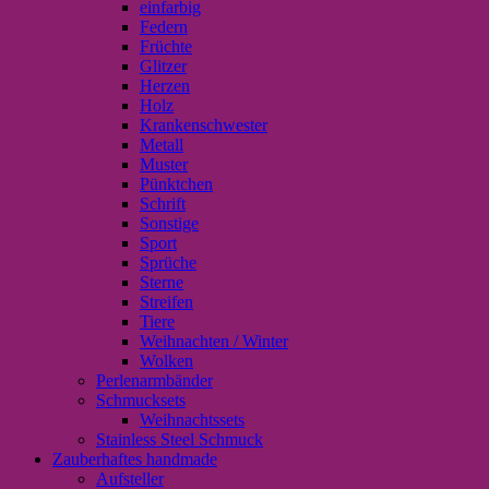
einfarbig
Federn
Früchte
Glitzer
Herzen
Holz
Krankenschwester
Metall
Muster
Pünktchen
Schrift
Sonstige
Sport
Sprüche
Sterne
Streifen
Tiere
Weihnachten / Winter
Wolken
Perlenarmbänder
Schmucksets
Weihnachtssets
Stainless Steel Schmuck
Zauberhaftes handmade
Aufsteller