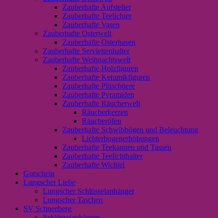
Zauberhafte Aufsteller
Zauberhafte Teelichter
Zauberhafte Vasen
Zauberhafte Osterwelt
Zauberhafte Osterhasen
Zauberhafte Serviettenhalter
Zauberhafte Weihnachtswelt
Zauberhafte Holzfiguren
Zauberhafte Keramikfiguren
Zauberhafte Plüschtiere
Zauberhafte Pyramiden
Zauberhafte Räucherwelt
Räucherkerzen
Räucheröfen
Zauberhafte Schwibbögen und Beleuchtung
Lichterbogenerhöhungen
Zauberhafte Teekannen und Tassen
Zauberhafte Teelichthalter
Zauberhafte Wichtel
Gutschein
Lungscher Liebe
Lungscher Schlüsselanhänger
Lungscher Taschen
SV Schneeberg
Schlüsselanhänger