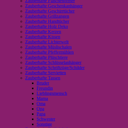
Zauberhafte Flaschenöffner
Zauberhafte Geschenkanhänger
Zauberhafte Geschirrtücher
Zauberhafte Grillzangen
Zauberhafte Handtücher
Zauberhafte Holz Deko
Zauberhafte Kerzen
Zauberhafte Kissen
Zauberhafte Lichterwelt
Zauberhafte Müslischalen
Zauberhafte Pfeffermühlen
Zauberhafte Plüschtiere
Zauberhafte Schlüsselanhänger
Zauberhafte Schriftzüge/Schilder
Zauberhafte Servietten
Zauberhafte Tassen
Bruder
Freundin
Lieblingsmensch
Mama
Oma
Opa
Papa
Schwester
Sonstige