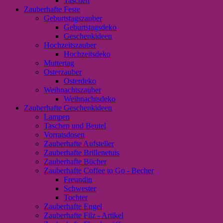
Taschen
Zauberhafte Feste
Geburtstagszauber
Geburtstagsdeko
Geschenkideen
Hochzeitszauber
Hochzeitsdeko
Muttertag
Osterzauber
Osterdeko
Weihnachtszauber
Weihnachtsdeko
Zauberhafte Geschenkideen
Lampen
Taschen und Beutel
Vorratsdosen
Zauberhafte Aufsteller
Zauberhafte Brillenetuis
Zauberhafte Bücher
Zauberhafte Coffee to Go - Becher
Freundin
Schwester
Tochter
Zauberhafte Engel
Zauberhafte Filz - Artikel