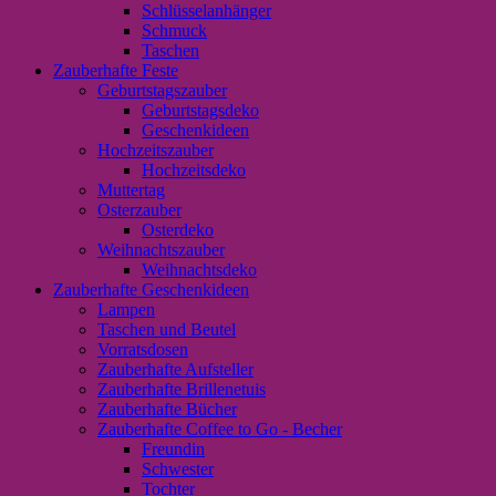
Schlüsselanhänger
Schmuck
Taschen
Zauberhafte Feste
Geburtstagszauber
Geburtstagsdeko
Geschenkideen
Hochzeitszauber
Hochzeitsdeko
Muttertag
Osterzauber
Osterdeko
Weihnachtszauber
Weihnachtsdeko
Zauberhafte Geschenkideen
Lampen
Taschen und Beutel
Vorratsdosen
Zauberhafte Aufsteller
Zauberhafte Brillenetuis
Zauberhafte Bücher
Zauberhafte Coffee to Go - Becher
Freundin
Schwester
Tochter