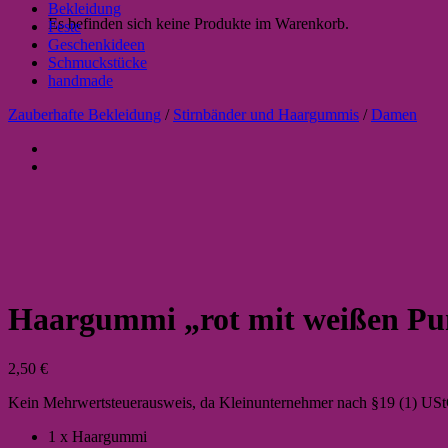
Bekleidung
Es befinden sich keine Produkte im Warenkorb.
Feste
Geschenkideen
Schmuckstücke
handmade
Zauberhafte Bekleidung
/
Stirnbänder und Haargummis
/
Damen
Haargummi „rot mit weißen Pu
2,50
€
Kein Mehrwertsteuerausweis, da Kleinunternehmer nach §19 (1) US
1 x Haargummi