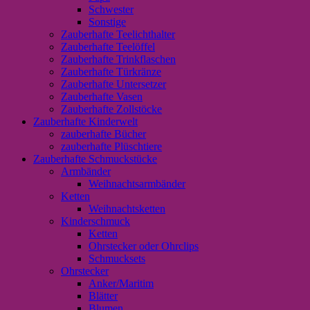
Schwester
Sonstige
Zauberhafte Teelichthalter
Zauberhafte Teelöffel
Zauberhafte Trinkflaschen
Zauberhafte Türkränze
Zauberhafte Untersetzer
Zauberhafte Vasen
Zauberhafte Zollstöcke
Zauberhafte Kinderwelt
zauberhafte Bücher
zauberhafte Plüschtiere
Zauberhafte Schmuckstücke
Armbänder
Weihnachtsarmbänder
Ketten
Weihnachtsketten
Kinderschmuck
Ketten
Ohrstecker oder Ohrclips
Schmucksets
Ohrstecker
Anker/Maritim
Blätter
Blumen