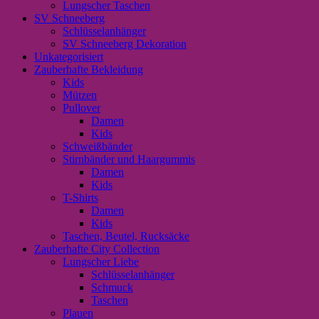
Lungscher Taschen
SV Schneeberg
Schlüsselanhänger
SV Schneeberg Dekoration
Unkategorisiert
Zauberhafte Bekleidung
Kids
Mützen
Pullover
Damen
Kids
Schweißbänder
Stirnbänder und Haargummis
Damen
Kids
T-Shirts
Damen
Kids
Taschen, Beutel, Rucksäcke
Zauberhafte City Collection
Lungscher Liebe
Schlüsselanhänger
Schmuck
Taschen
Plauen