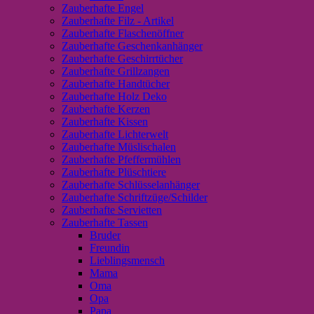
Zauberhafte Engel
Zauberhafte Filz - Artikel
Zauberhafte Flaschenöffner
Zauberhafte Geschenkanhänger
Zauberhafte Geschirrtücher
Zauberhafte Grillzangen
Zauberhafte Handtücher
Zauberhafte Holz Deko
Zauberhafte Kerzen
Zauberhafte Kissen
Zauberhafte Lichterwelt
Zauberhafte Müslischalen
Zauberhafte Pfeffermühlen
Zauberhafte Plüschtiere
Zauberhafte Schlüsselanhänger
Zauberhafte Schriftzüge/Schilder
Zauberhafte Servietten
Zauberhafte Tassen
Bruder
Freundin
Lieblingsmensch
Mama
Oma
Opa
Papa