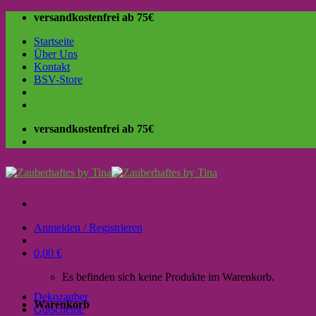
Skip
versandkostenfrei ab 75€
to
Startseite
content
Über Uns
Kontakt
BSV-Store
versandkostenfrei ab 75€
Anmelden / Registrieren
0,00
€
Es befinden sich keine Produkte im Warenkorb.
Dekozauber
Warenkorb
Gutscheine