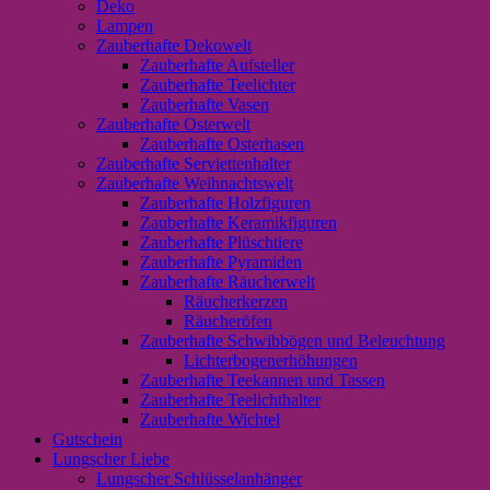
Deko
Lampen
Zauberhafte Dekowelt
Zauberhafte Aufsteller
Zauberhafte Teelichter
Zauberhafte Vasen
Zauberhafte Osterwelt
Zauberhafte Osterhasen
Zauberhafte Serviettenhalter
Zauberhafte Weihnachtswelt
Zauberhafte Holzfiguren
Zauberhafte Keramikfiguren
Zauberhafte Plüschtiere
Zauberhafte Pyramiden
Zauberhafte Räucherwelt
Räucherkerzen
Räucheröfen
Zauberhafte Schwibbögen und Beleuchtung
Lichterbogenerhöhungen
Zauberhafte Teekannen und Tassen
Zauberhafte Teelichthalter
Zauberhafte Wichtel
Gutschein
Lungscher Liebe
Lungscher Schlüsselanhänger