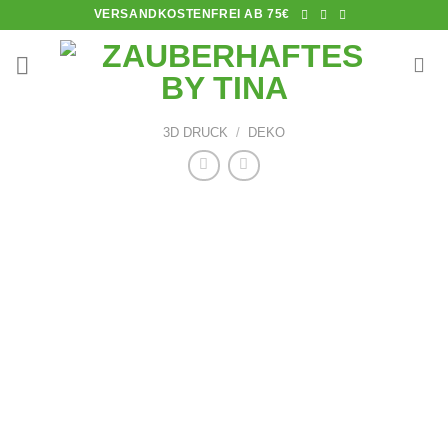
Skip
VERSANDKOSTENFREI AB 75€
to
content
3D DRUCK
/
DEKO