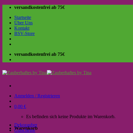
Skip
versandkostenfrei ab 75€
to
Startseite
content
Über Uns
Kontakt
BSV-Store
versandkostenfrei ab 75€
Anmelden / Registrieren
0,00
€
Es befinden sich keine Produkte im Warenkorb.
Dekozauber
Warenkorb
Gutscheine