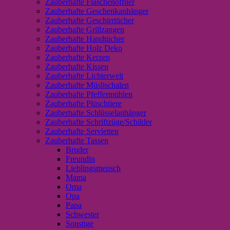
Zauberhafte Flaschenöffner
Zauberhafte Geschenkanhänger
Zauberhafte Geschirrtücher
Zauberhafte Grillzangen
Zauberhafte Handtücher
Zauberhafte Holz Deko
Zauberhafte Kerzen
Zauberhafte Kissen
Zauberhafte Lichterwelt
Zauberhafte Müslischalen
Zauberhafte Pfeffermühlen
Zauberhafte Plüschtiere
Zauberhafte Schlüsselanhänger
Zauberhafte Schriftzüge/Schilder
Zauberhafte Servietten
Zauberhafte Tassen
Bruder
Freundin
Lieblingsmensch
Mama
Oma
Opa
Papa
Schwester
Sonstige