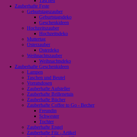
Taschen
Zauberhafte Feste
Geburtstagszauber
Geburtstagsdeko
Geschenkideen
Hochzeitszauber
Hochzeitsdeko
Muttertag
Osterzauber
Osterdeko
Weihnachtszauber
Weihnachtsdeko
Zauberhafte Geschenkideen
Lampen
Taschen und Beutel
Vorratsdosen
Zauberhafte Aufsteller
Zauberhafte Brillenetuis
Zauberhafte Bücher
Zauberhafte Coffee to Go - Becher
Freundin
Schwester
Tochter
Zauberhafte Engel
Zauberhafte Filz - Artikel