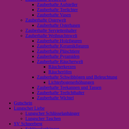
Zauberhafte Aufsteller
Zauberhafte Teelichter
Zauberhafte Vasen
Zauberhafte Osterwelt
Zauberhafte Osterhasen
Zauberhafte Serviettenhalter
Zauberhafte Weihnachtswelt
Zauberhafte Holzfiguren
Zauberhafte Keramikfiguren
Zauberhafte Plüschtiere
Zauberhafte Pyramiden
Zauberhafte Räucherwelt
Räucherkerzen
Räucheröfen
Zauberhafte Schwibbögen und Beleuchtung
Lichterbogenerhöhungen
Zauberhafte Teekannen und Tassen
Zauberhafte Teelichthalter
Zauberhafte Wichtel
Gutschein
Lungscher Liebe
Lungscher Schlüsselanhänger
Lungscher Taschen
SV Schneeberg
Schlüsselanhänger