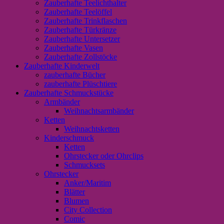
Zauberhafte Teelichthalter
Zauberhafte Teelöffel
Zauberhafte Trinkflaschen
Zauberhafte Türkränze
Zauberhafte Untersetzer
Zauberhafte Vasen
Zauberhafte Zollstöcke
Zauberhafte Kinderwelt
zauberhafte Bücher
zauberhafte Plüschtiere
Zauberhafte Schmuckstücke
Armbänder
Weihnachtsarmbänder
Ketten
Weihnachtsketten
Kinderschmuck
Ketten
Ohrstecker oder Ohrclips
Schmucksets
Ohrstecker
Anker/Maritim
Blätter
Blumen
City Collection
Comic