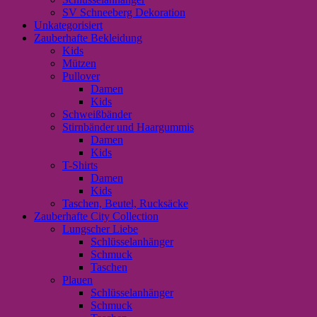
SV Schneeberg Dekoration
Unkategorisiert
Zauberhafte Bekleidung
Kids
Mützen
Pullover
Damen
Kids
Schweißbänder
Stirnbänder und Haargummis
Damen
Kids
T-Shirts
Damen
Kids
Taschen, Beutel, Rucksäcke
Zauberhafte City Collection
Lungscher Liebe
Schlüsselanhänger
Schmuck
Taschen
Plauen
Schlüsselanhänger
Schmuck