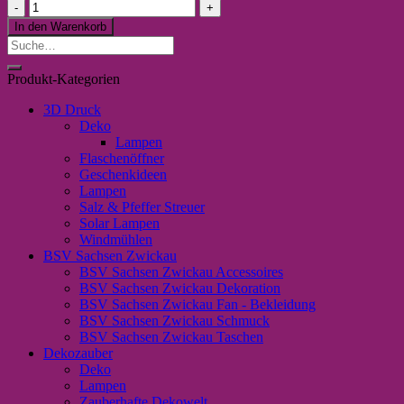
Einhorn
Kette
In den Warenkorb
(3)
Suche
Menge
nach:
Produkt-Kategorien
3D Druck
Deko
Lampen
Flaschenöffner
Geschenkideen
Lampen
Salz & Pfeffer Streuer
Solar Lampen
Windmühlen
BSV Sachsen Zwickau
BSV Sachsen Zwickau Accessoires
BSV Sachsen Zwickau Dekoration
BSV Sachsen Zwickau Fan - Bekleidung
BSV Sachsen Zwickau Schmuck
BSV Sachsen Zwickau Taschen
Dekozauber
Deko
Lampen
Zauberhafte Dekowelt