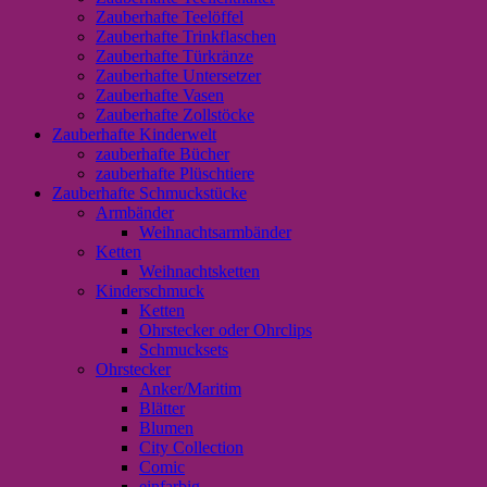
Zauberhafte Teelöffel
Zauberhafte Trinkflaschen
Zauberhafte Türkränze
Zauberhafte Untersetzer
Zauberhafte Vasen
Zauberhafte Zollstöcke
Zauberhafte Kinderwelt
zauberhafte Bücher
zauberhafte Plüschtiere
Zauberhafte Schmuckstücke
Armbänder
Weihnachtsarmbänder
Ketten
Weihnachtsketten
Kinderschmuck
Ketten
Ohrstecker oder Ohrclips
Schmucksets
Ohrstecker
Anker/Maritim
Blätter
Blumen
City Collection
Comic
einfarbig