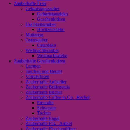
Zauberhafte Feste
Geburtstagszauber
Geburtstagsdeko
Geschenkideen
Hochzeitszauber
Hochzeitsdeko
Muttertag
Osterzauber
Osterdeko
Weihnachtszauber
Weihnachtsdeko
Zauberhafte Geschenkideen
Lampen
Taschen und Beutel
Vorratsdosen
Zauberhafte Aufsteller
Zauberhafte Brillenetuis
Zauberhafte Bücher
Zauberhafte Coffee to Go - Becher
Freundin
Schwester
Tochter
Zauberhafte Engel
Zauberhafte Filz - Artikel
Zauberhafte Flaschenöffner