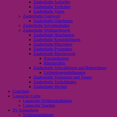
Zauberhafte Aufsteller
Zauberhafte Teelichter
Zauberhafte Vasen
Zauberhafte Osterwelt
Zauberhafte Osterhasen
Zauberhafte Serviettenhalter
Zauberhafte Weihnachtswelt
Zauberhafte Holzfiguren
Zauberhafte Keramikfiguren
Zauberhafte Plüschtiere
Zauberhafte Pyramiden
Zauberhafte Räucherwelt
Räucherkerzen
Räucheröfen
Zauberhafte Schwibbögen und Beleuchtung
Lichterbogenerhöhungen
Zauberhafte Teekannen und Tassen
Zauberhafte Teelichthalter
Zauberhafte Wichtel
Gutschein
Lungscher Liebe
Lungscher Schlüsselanhänger
Lungscher Taschen
SV Schneeberg
Schlüsselanhänger