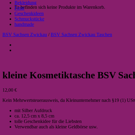
Bekleidung
Es befinden sich keine Produkte im Warenkorb.
Feste
Geschenkideen
Schmuckstücke
handmade
BSV Sachsen Zwickau
/
BSV Sachsen Zwickau Taschen
kleine Kosmetiktasche BSV Sachs
12,00
€
Kein Mehrwertsteuerausweis, da Kleinunternehmer nach §19 (1) US
mit Silber Aufdruck
ca. 12,5 cm x 8,5 cm
tolle Geschenkidee für die Liebsten
Verwendbar auch als kleine Geldbörse usw.