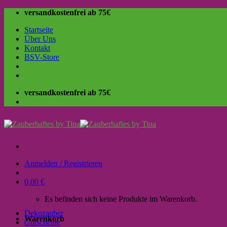
Skip
versandkostenfrei ab 75€
to
Startseite
content
Über Uns
Kontakt
BSV-Store
versandkostenfrei ab 75€
Anmelden / Registrieren
0,00
€
Es befinden sich keine Produkte im Warenkorb.
Dekozauber
Warenkorb
Gutscheine