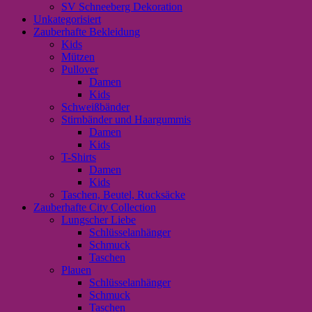
SV Schneeberg Dekoration
Unkategorisiert
Zauberhafte Bekleidung
Kids
Mützen
Pullover
Damen
Kids
Schweißbänder
Stirnbänder und Haargummis
Damen
Kids
T-Shirts
Damen
Kids
Taschen, Beutel, Rucksäcke
Zauberhafte City Collection
Lungscher Liebe
Schlüsselanhänger
Schmuck
Taschen
Plauen
Schlüsselanhänger
Schmuck
Taschen