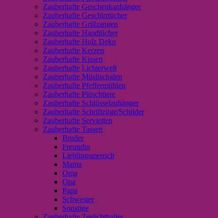
Zauberhafte Geschenkanhänger
Zauberhafte Geschirrtücher
Zauberhafte Grillzangen
Zauberhafte Handtücher
Zauberhafte Holz Deko
Zauberhafte Kerzen
Zauberhafte Kissen
Zauberhafte Lichterwelt
Zauberhafte Müslischalen
Zauberhafte Pfeffermühlen
Zauberhafte Plüschtiere
Zauberhafte Schlüsselanhänger
Zauberhafte Schriftzüge/Schilder
Zauberhafte Servietten
Zauberhafte Tassen
Bruder
Freundin
Lieblingsmensch
Mama
Oma
Opa
Papa
Schwester
Sonstige
Zauberhafte Teelichthalter