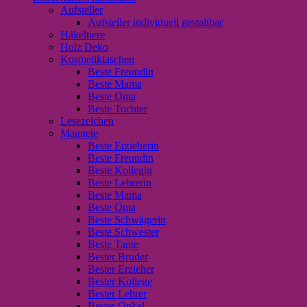
Aufsteller
Aufsteller individuell gestaltbar
Häkeltiere
Holz Deko
Kosmetiktaschen
Beste Freundin
Beste Mama
Beste Oma
Beste Tochter
Lesezeichen
Magnete
Beste Erzieherin
Beste Freundin
Beste Kollegin
Beste Lehrerin
Beste Mama
Beste Oma
Beste Schwägerin
Beste Schwester
Beste Tante
Bester Bruder
Bester Erzieher
Bester Kollege
Bester Lehrer
Bester Onkel