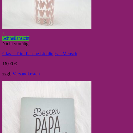
+
Schnellansicht
Nicht vorrätig
Glas – Trinkflasche Lieblings – Mensch
16,00
€
zzgl.
Versandkosten