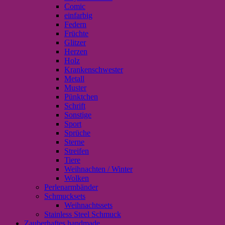
Comic
einfarbig
Federn
Früchte
Glitzer
Herzen
Holz
Krankenschwester
Metall
Muster
Pünktchen
Schrift
Sonstige
Sport
Sprüche
Sterne
Streifen
Tiere
Weihnachten / Winter
Wolken
Perlenarmbänder
Schmucksets
Weihnachtssets
Stainless Steel Schmuck
Zauberhaftes handmade