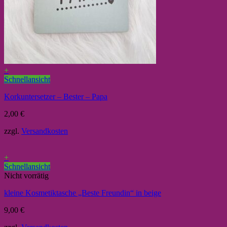
+
Schnellansicht
Korkuntersetzer – Bester – Papa
2,00
€
zzgl.
Versandkosten
+
Schnellansicht
Nicht vorrätig
kleine Kosmetiktasche „Beste Freundin“ in beige
9,00
€