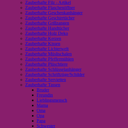
Zauberhafte Filz - Artikel
Zauberhafte Flaschenöffner
Zauberhafte Geschenkanhänger
Zauberhafte Geschirrtücher
Zauberhafte Grillzangen
Zauberhafte Handtücher
Zauberhafte Holz Deko
Zauberhafte Kerzen
Zauberhafte Kissen
Zauberhafte Lichterwelt
Zauberhafte Müslischalen
Zauberhafte Pfeffermühlen
Zauberhafte Plüschtiere
Zauberhafte Schlüsselanhänger
Zauberhafte Schriftzüge/Schilder
Zauberhafte Servietten
Zauberhafte Tassen
Bruder
Freundin
Lieblingsmensch
Mama
Oma
Opa
Papa
Schwester