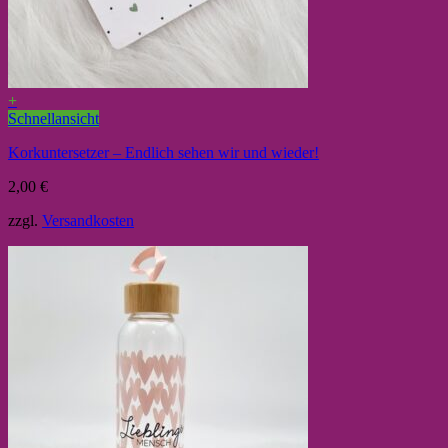
+
Schnellansicht
Korkuntersetzer – Endlich sehen wir und wieder!
2,00
€
zzgl.
Versandkosten