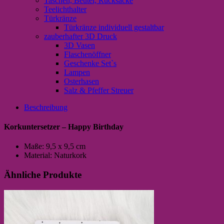
Taschen, Beutel, Rucksäcke
Teelichthalter
Türkränze
Türkränze individuell gestaltbar
zauberhafter 3D Druck
3D Vasen
Flaschenöffner
Geschenke Set`s
Lampen
Osterhasen
Salz & Pfeffer Streuer
Beschreibung
Korkuntersetzer – Happy Birthday
Maße: 9,5 x 9,5 cm
Material: Naturkork
Ähnliche Produkte