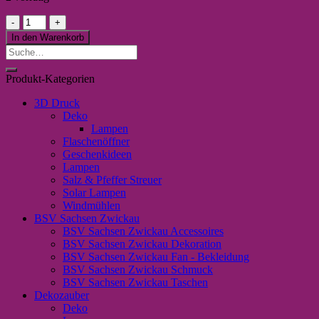
Korkuntersetzer
-
In den Warenkorb
Happy
Suche
Birthday
nach:
Menge
Produkt-Kategorien
3D Druck
Deko
Lampen
Flaschenöffner
Geschenkideen
Lampen
Salz & Pfeffer Streuer
Solar Lampen
Windmühlen
BSV Sachsen Zwickau
BSV Sachsen Zwickau Accessoires
BSV Sachsen Zwickau Dekoration
BSV Sachsen Zwickau Fan - Bekleidung
BSV Sachsen Zwickau Schmuck
BSV Sachsen Zwickau Taschen
Dekozauber
Deko