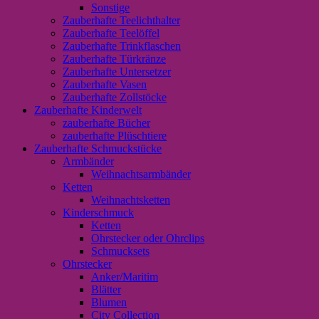
Sonstige
Zauberhafte Teelichthalter
Zauberhafte Teelöffel
Zauberhafte Trinkflaschen
Zauberhafte Türkränze
Zauberhafte Untersetzer
Zauberhafte Vasen
Zauberhafte Zollstöcke
Zauberhafte Kinderwelt
zauberhafte Bücher
zauberhafte Plüschtiere
Zauberhafte Schmuckstücke
Armbänder
Weihnachtsarmbänder
Ketten
Weihnachtsketten
Kinderschmuck
Ketten
Ohrstecker oder Ohrclips
Schmucksets
Ohrstecker
Anker/Maritim
Blätter
Blumen
City Collection