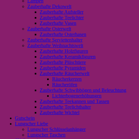
Lampen
Zauberhafte Dekowelt
Zauberhafte Aufsteller
Zauberhafte Teelichter
Zauberhafte Vasen
Zauberhafte Osterwelt
Zauberhafte Osterhasen
Zauberhafte Serviettenhalter
Zauberhafte Weihnachtswelt
Zauberhafte Holzfiguren
Zauberhafte Keramikfiguren
Zauberhafte Plüschtiere
Zauberhafte Pyramiden
Zauberhafte Räucherwelt
Räucherkerzen
Räucheröfen
Zauberhafte Schwibbögen und Beleuchtung
Lichterbogenerhöhungen
Zauberhafte Teekannen und Tassen
Zauberhafte Teelichthalter
Zauberhafte Wichtel
Gutschein
Lungscher Liebe
Lungscher Schlüsselanhänger
Lungscher Taschen