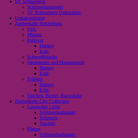
SV Schneeberg
Schlüsselanhänger
SV Schneeberg Dekoration
Unkategorisiert
Zauberhafte Bekleidung
Kids
Mützen
Pullover
Damen
Kids
Schweißbänder
Stirnbänder und Haargummis
Damen
Kids
T-Shirts
Damen
Kids
Taschen, Beutel, Rucksäcke
Zauberhafte City Collection
Lungscher Liebe
Schlüsselanhänger
Schmuck
Taschen
Plauen
Schlüsselanhänger