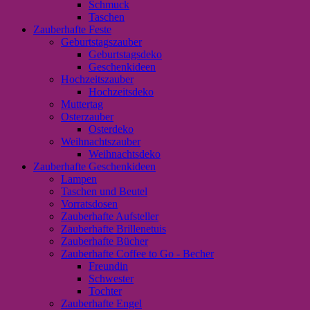
Schmuck
Taschen
Zauberhafte Feste
Geburtstagszauber
Geburtstagsdeko
Geschenkideen
Hochzeitszauber
Hochzeitsdeko
Muttertag
Osterzauber
Osterdeko
Weihnachtszauber
Weihnachtsdeko
Zauberhafte Geschenkideen
Lampen
Taschen und Beutel
Vorratsdosen
Zauberhafte Aufsteller
Zauberhafte Brillenetuis
Zauberhafte Bücher
Zauberhafte Coffee to Go - Becher
Freundin
Schwester
Tochter
Zauberhafte Engel