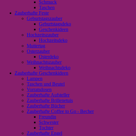
Schmuck
Taschen
Zauberhafte Feste
Geburtstagszauber
Geburtstagsdeko
Geschenkideen
Hochzeitszauber
Hochzeitsdeko
Muttertag
Osterzauber
Osterdeko
Weihnachtszauber
Weihnachtsdeko
Zauberhafte Geschenkideen
Lampen
Taschen und Beutel
Vorratsdosen
Zauberhafte Aufsteller
Zauberhafte Brillenetuis
Zauberhafte Bücher
Zauberhafte Coffee to Go - Becher
Freundin
Schwester
Tochter
Zauberhafte Engel