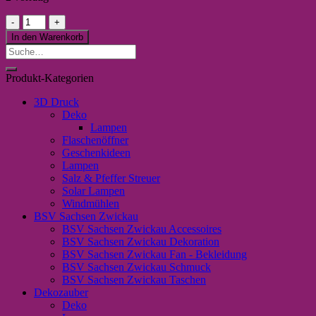
Korkuntersetzer
-
In den Warenkorb
Tu,
Suche
was
nach:
du
Produkt-Kategorien
willst
und
3D Druck
tu
Deko
es
Lampen
oft
Flaschenöffner
Menge
Geschenkideen
Lampen
Salz & Pfeffer Streuer
Solar Lampen
Windmühlen
BSV Sachsen Zwickau
BSV Sachsen Zwickau Accessoires
BSV Sachsen Zwickau Dekoration
BSV Sachsen Zwickau Fan - Bekleidung
BSV Sachsen Zwickau Schmuck
BSV Sachsen Zwickau Taschen
Dekozauber
Deko