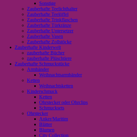
Sonstige
Zauberhafte Teelichthalter
Zauberhafte Teelöffel
Zauberhafte Trinkflaschen
Zauberhafte Türkränze
Zauberhafte Untersetzer
Zauberhafte Vasen
Zauberhafte Zollstöcke
Zauberhafte Kinderwelt
zauberhafte Bücher
zauberhafte Plüschtiere
Zauberhafte Schmuckstücke
Armbänder
Weihnachtsarmbänder
Ketten
Weihnachtsketten
Kinderschmuck
Ketten
Ohrstecker oder Ohrclips
Schmucksets
Ohrstecker
Anker/Maritim
Blätter
Blumen
City Collection