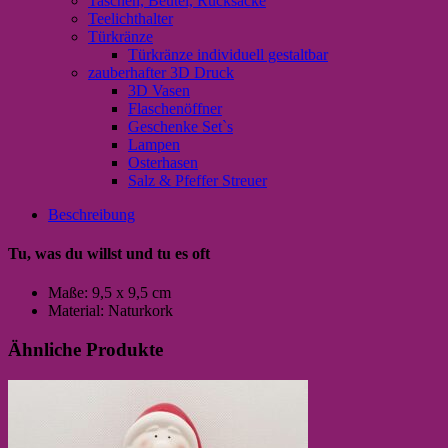
Taschen, Beutel, Rucksäcke
Teelichthalter
Türkränze
Türkränze individuell gestaltbar
zauberhafter 3D Druck
3D Vasen
Flaschenöffner
Geschenke Set`s
Lampen
Osterhasen
Salz & Pfeffer Streuer
Beschreibung
Tu, was du willst und tu es oft
Maße: 9,5 x 9,5 cm
Material: Naturkork
Ähnliche Produkte