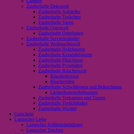
Lampen
Zauberhafte Dekowelt
Zauberhafte Aufsteller
Zauberhafte Teelichter
Zauberhafte Vasen
Zauberhafte Osterwelt
Zauberhafte Osterhasen
Zauberhafte Serviettenhalter
Zauberhafte Weihnachtswelt
Zauberhafte Holzfiguren
Zauberhafte Keramikfiguren
Zauberhafte Plüschtiere
Zauberhafte Pyramiden
Zauberhafte Räucherwelt
Räucherkerzen
Räucheröfen
Zauberhafte Schwibbögen und Beleuchtung
Lichterbogenerhöhungen
Zauberhafte Teekannen und Tassen
Zauberhafte Teelichthalter
Zauberhafte Wichtel
Gutschein
Lungscher Liebe
Lungscher Schlüsselanhänger
Lungscher Taschen