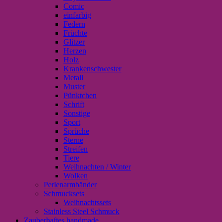
Comic
einfarbig
Federn
Früchte
Glitzer
Herzen
Holz
Krankenschwester
Metall
Muster
Pünktchen
Schrift
Sonstige
Sport
Sprüche
Sterne
Streifen
Tiere
Weihnachten / Winter
Wolken
Perlenarmbänder
Schmucksets
Weihnachtssets
Stainless Steel Schmuck
Zauberhaftes handmade