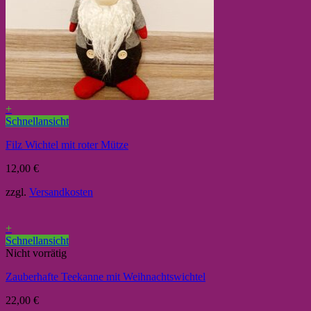
+
Schnellansicht
Filz Wichtel mit roter Mütze
12,00
€
zzgl.
Versandkosten
+
Schnellansicht
Nicht vorrätig
Zauberhafte Teekanne mit Weihnachtswichtel
22,00
€