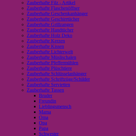
Zauberhafte Filz - Artikel
Zauberhafte Flaschenöffner
Zauberhafte Geschenkanhänger
Zauberhafte Geschirrtücher
Zauberhafte Grillzangen
Zauberhafte Handtücher
Zauberhafte Holz Deko
Zauberhafte Kerzen
Zauberhafte Kissen
Zauberhafte Lichterwelt
Zauberhafte Müslischalen
Zauberhafte Pfeffermühlen
Zauberhafte Plüschtiere
Zauberhafte Schlüsselanhänger
Zauberhafte Schriftzüge/Schilder
Zauberhafte Servietten
Zauberhafte Tassen
Bruder
Freundin
Lieblingsmensch
Mama
Oma
Opa
Papa
Schwester