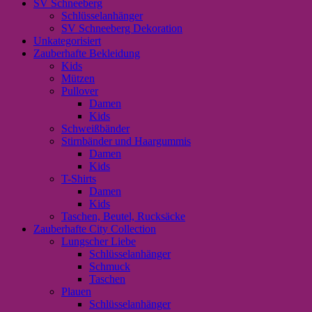
SV Schneeberg
Schlüsselanhänger
SV Schneeberg Dekoration
Unkategorisiert
Zauberhafte Bekleidung
Kids
Mützen
Pullover
Damen
Kids
Schweißbänder
Stirnbänder und Haargummis
Damen
Kids
T-Shirts
Damen
Kids
Taschen, Beutel, Rucksäcke
Zauberhafte City Collection
Lungscher Liebe
Schlüsselanhänger
Schmuck
Taschen
Plauen
Schlüsselanhänger