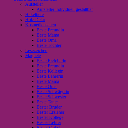
Aufsteller
Aufsteller individuell gestaltbar
Häkeltiere
Holz Deko
Kosmetiktaschen
Beste Freundin
Beste Mama
Beste Oma
Beste Tochter
Lesezeichen
Magnete
Beste Erzieherin
Beste Freundin
Beste Kollegin
Beste Lehrerin
Beste Mama
Beste Oma
Beste Schwägerin
Beste Schwester
Beste Tante
Bester Bruder
Bester Erzieher
Bester Kollege
Bester Lehrer
Bester Onkel