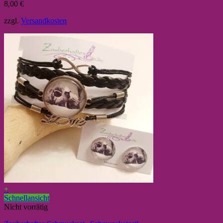
8,00
€
zzgl.
Versandkosten
+
Schnellansicht
Nicht vorrätig