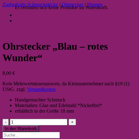
Zauberhafte Schmuckstücke
/
Ohrstecker
/
Blumen
Es befinden sich keine Produkte im Warenkorb.
Ohrstecker „Blau – rotes
Wunder“
8,00
€
Kein Mehrwertsteuerausweis, da Kleinunternehmer nach §19 (1)
UStG.
zzgl.
Versandkosten
Handgemachter Schmuck
Materialien: Glas und Edelstahl *Nickelfrei*
erhältlich in der Größe 18 mm
Ohrstecker
"Blau
In den Warenkorb
-
Suche
rotes