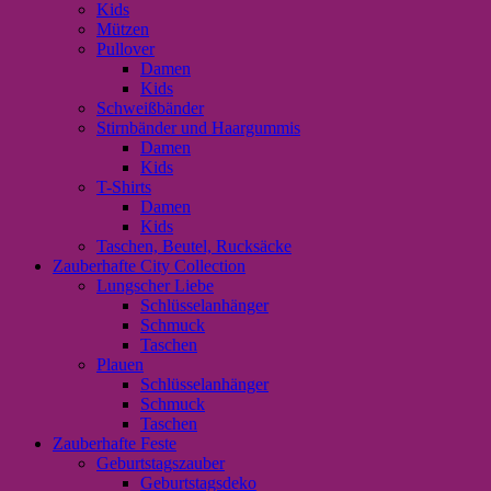
Kids
Mützen
Pullover
Damen
Kids
Schweißbänder
Stirnbänder und Haargummis
Damen
Kids
T-Shirts
Damen
Kids
Taschen, Beutel, Rucksäcke
Zauberhafte City Collection
Lungscher Liebe
Schlüsselanhänger
Schmuck
Taschen
Plauen
Schlüsselanhänger
Schmuck
Taschen
Zauberhafte Feste
Geburtstagszauber
Geburtstagsdeko