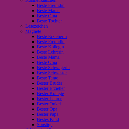
Kosmetiktaschen
Beste Freundin
Beste Mama
Beste Oma
Beste Tochter
Lesezeichen
Magnete
Beste Erzieherin
Beste Freundin
Beste Kollegin
Beste Lehrerin
Beste Mama
Beste Oma
Beste Schwägerin
Beste Schwester
Beste Tante
Bester Bruder
Bester Erzieher
Bester Kollege
Bester Lehrer
Bester Onkel
Bester Opa
Bester Papa
Bestes Kind
Sonstige