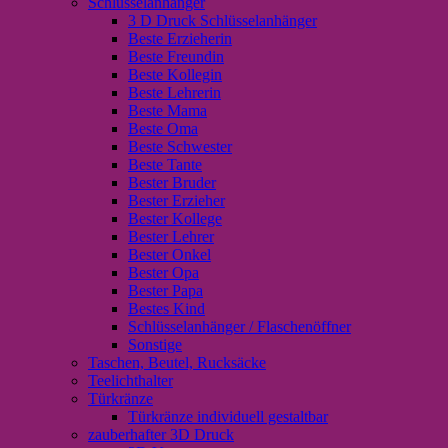
Schlüsselanhänger
3 D Druck Schlüsselanhänger
Beste Erzieherin
Beste Freundin
Beste Kollegin
Beste Lehrerin
Beste Mama
Beste Oma
Beste Schwester
Beste Tante
Bester Bruder
Bester Erzieher
Bester Kollege
Bester Lehrer
Bester Onkel
Bester Opa
Bester Papa
Bestes Kind
Schlüsselanhänger / Flaschenöffner
Sonstige
Taschen, Beutel, Rucksäcke
Teelichthalter
Türkränze
Türkränze individuell gestaltbar
zauberhafter 3D Druck