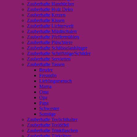
Zauberhafte Handtücher
Zauberhafte Holz Deko
Zauberhafte Kerzen
Zauberhafte Kissen
Zauberhafte Lichterwelt
Zauberhafte Müslischalen
Zauberhafte Pfeffermühlen
Zauberhafte Plüschtiere
Zauberhafte Schlüsselanhänger
Zauberhafte Schriftzüge/Schilder
Zauberhafte Servietten
Zauberhafte Tassen
Bruder
Freundin
Lieblingsmensch
Mama
Oma
Opa
Papa
Schwester
Sonstige
Zauberhafte Teelichthalter
Zauberhafte Teelöffel
Zauberhafte Trinkflaschen
Zauberhafte Türkränze