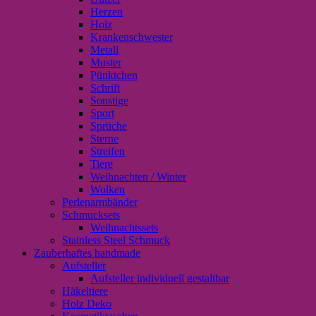
Herzen
Holz
Krankenschwester
Metall
Muster
Pünktchen
Schrift
Sonstige
Sport
Sprüche
Sterne
Streifen
Tiere
Weihnachten / Winter
Wolken
Perlenarmbänder
Schmucksets
Weihnachtssets
Stainless Steel Schmuck
Zauberhaftes handmade
Aufsteller
Aufsteller individuell gestaltbar
Häkeltiere
Holz Deko