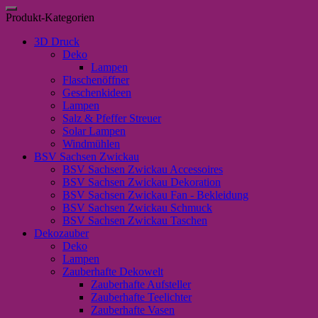
nach:
Wunder"
Produkt-Kategorien
Menge
3D Druck
Deko
Lampen
Flaschenöffner
Geschenkideen
Lampen
Salz & Pfeffer Streuer
Solar Lampen
Windmühlen
BSV Sachsen Zwickau
BSV Sachsen Zwickau Accessoires
BSV Sachsen Zwickau Dekoration
BSV Sachsen Zwickau Fan - Bekleidung
BSV Sachsen Zwickau Schmuck
BSV Sachsen Zwickau Taschen
Dekozauber
Deko
Lampen
Zauberhafte Dekowelt
Zauberhafte Aufsteller
Zauberhafte Teelichter
Zauberhafte Vasen