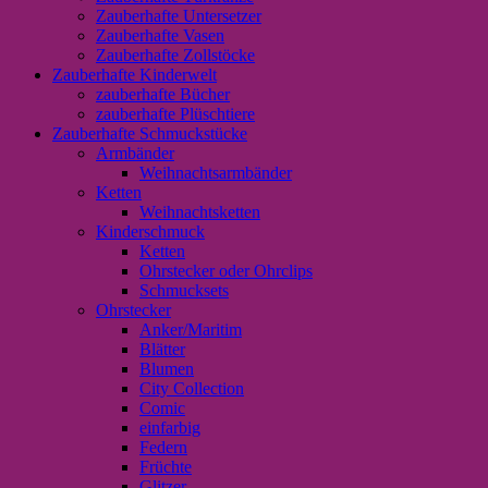
Zauberhafte Untersetzer
Zauberhafte Vasen
Zauberhafte Zollstöcke
Zauberhafte Kinderwelt
zauberhafte Bücher
zauberhafte Plüschtiere
Zauberhafte Schmuckstücke
Armbänder
Weihnachtsarmbänder
Ketten
Weihnachtsketten
Kinderschmuck
Ketten
Ohrstecker oder Ohrclips
Schmucksets
Ohrstecker
Anker/Maritim
Blätter
Blumen
City Collection
Comic
einfarbig
Federn
Früchte
Glitzer