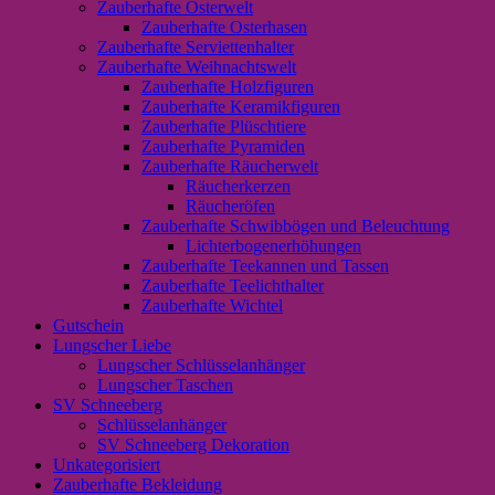
Zauberhafte Osterwelt
Zauberhafte Osterhasen
Zauberhafte Serviettenhalter
Zauberhafte Weihnachtswelt
Zauberhafte Holzfiguren
Zauberhafte Keramikfiguren
Zauberhafte Plüschtiere
Zauberhafte Pyramiden
Zauberhafte Räucherwelt
Räucherkerzen
Räucheröfen
Zauberhafte Schwibbögen und Beleuchtung
Lichterbogenerhöhungen
Zauberhafte Teekannen und Tassen
Zauberhafte Teelichthalter
Zauberhafte Wichtel
Gutschein
Lungscher Liebe
Lungscher Schlüsselanhänger
Lungscher Taschen
SV Schneeberg
Schlüsselanhänger
SV Schneeberg Dekoration
Unkategorisiert
Zauberhafte Bekleidung