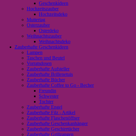
Geschenkideen
Hochzeitszauber
Hochzeitsdeko
Muttertag
Osterzauber
Osterdeko
Weihnachtszauber
Weihnachtsdeko
Zauberhafte Geschenkideen
Lampen
Taschen und Beutel
Vorratsdosen
Zauberhafte Aufsteller
Zauberhafte Brillenetuis
Zauberhafte Bücher
Zauberhafte Coffee to Go - Becher
Freundin
Schwester
Tochter
Zauberhafte Engel
Zauberhafte Filz - Artikel
Zauberhafte Flaschenöffner
Zauberhafte Geschenkanhänger
Zauberhafte Geschirrtücher
Zauberhafte Grillzangen