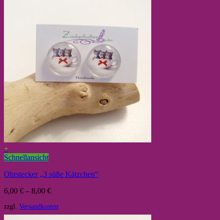
+
Schnellansicht
Ohrstecker „3 süße Kätzchen“
6,00
€
–
8,00
€
zzgl.
Versandkosten