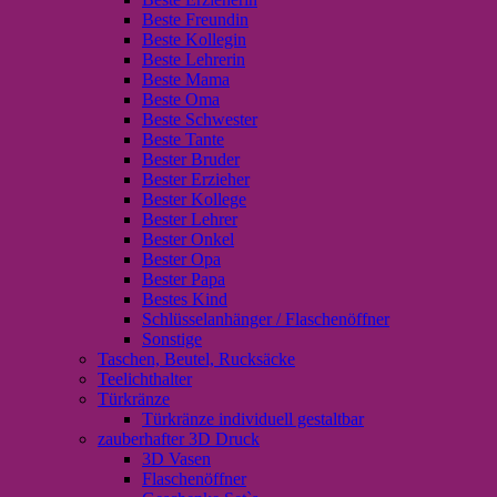
Beste Freundin
Beste Kollegin
Beste Lehrerin
Beste Mama
Beste Oma
Beste Schwester
Beste Tante
Bester Bruder
Bester Erzieher
Bester Kollege
Bester Lehrer
Bester Onkel
Bester Opa
Bester Papa
Bestes Kind
Schlüsselanhänger / Flaschenöffner
Sonstige
Taschen, Beutel, Rucksäcke
Teelichthalter
Türkränze
Türkränze individuell gestaltbar
zauberhafter 3D Druck
3D Vasen
Flaschenöffner