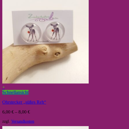
+
Schnellansicht
Ohrstecker „süßes Reh“
6,00
€
–
8,00
€
zzgl.
Versandkosten