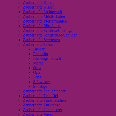
Zauberhafte Kerzen
Zauberhafte Kissen
Zauberhafte Lichterwelt
Zauberhafte Müslischalen
Zauberhafte Pfeffermühlen
Zauberhafte Plüschtiere
Zauberhafte Schlüsselanhänger
Zauberhafte Schriftzüge/Schilder
Zauberhafte Servietten
Zauberhafte Tassen
Bruder
Freundin
Lieblingsmensch
Mama
Oma
Opa
Papa
Schwester
Sonstige
Zauberhafte Teelichthalter
Zauberhafte Teelöffel
Zauberhafte Trinkflaschen
Zauberhafte Türkränze
Zauberhafte Untersetzer
Zauberhafte Vasen