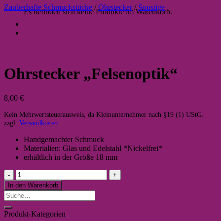
Zauberhafte Schmuckstücke
/
Ohrstecker
/
Sonstige
Es befinden sich keine Produkte im Warenkorb.
Ohrstecker „Felsenoptik“
8,00
€
Kein Mehrwertsteuerausweis, da Kleinunternehmer nach §19 (1) UStG.
zzgl.
Versandkosten
Handgemachter Schmuck
Materialien: Glas und Edelstahl *Nickelfrei*
erhältlich in der Größe 18 mm
Ohrstecker
"Felsenoptik"
In den Warenkorb
Menge
Suche
nach:
Produkt-Kategorien