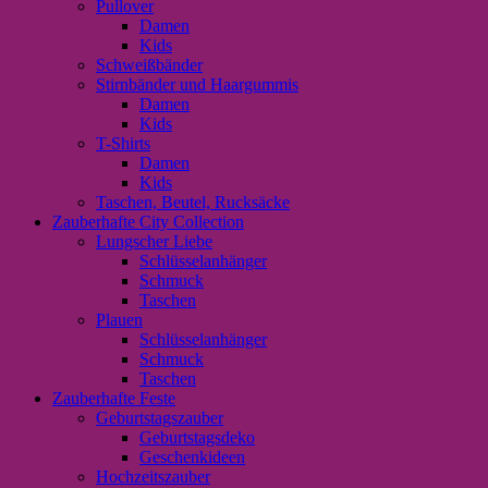
Pullover
Damen
Kids
Schweißbänder
Stirnbänder und Haargummis
Damen
Kids
T-Shirts
Damen
Kids
Taschen, Beutel, Rucksäcke
Zauberhafte City Collection
Lungscher Liebe
Schlüsselanhänger
Schmuck
Taschen
Plauen
Schlüsselanhänger
Schmuck
Taschen
Zauberhafte Feste
Geburtstagszauber
Geburtstagsdeko
Geschenkideen
Hochzeitszauber