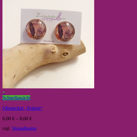
+
Schnellansicht
Ohrstecker „Federn“
6,00
€
–
8,00
€
zzgl.
Versandkosten