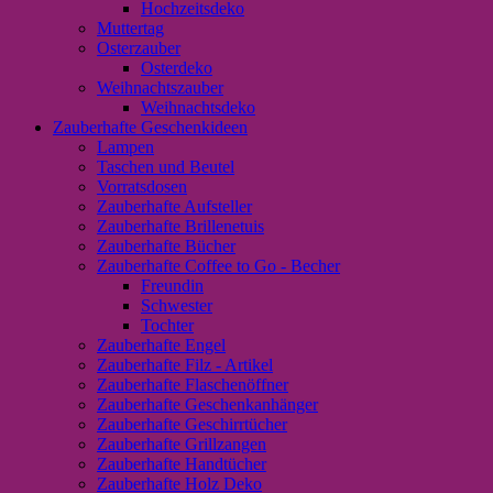
Hochzeitsdeko
Muttertag
Osterzauber
Osterdeko
Weihnachtszauber
Weihnachtsdeko
Zauberhafte Geschenkideen
Lampen
Taschen und Beutel
Vorratsdosen
Zauberhafte Aufsteller
Zauberhafte Brillenetuis
Zauberhafte Bücher
Zauberhafte Coffee to Go - Becher
Freundin
Schwester
Tochter
Zauberhafte Engel
Zauberhafte Filz - Artikel
Zauberhafte Flaschenöffner
Zauberhafte Geschenkanhänger
Zauberhafte Geschirrtücher
Zauberhafte Grillzangen
Zauberhafte Handtücher
Zauberhafte Holz Deko