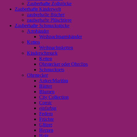
Zauberhafte Zollstöcke
Zauberhafte Kinderwelt
zauberhafte Bücher
zauberhafte Plüschtiere
Zauberhafte Schmuckstücke
Armbänder
Weihnachtsarmbänder
Ketten
Weihnachtsketten
Kinderschmuck
Ketten
Ohrstecker oder Ohrclips
Schmucksets
Ohrstecker
Anker/Maritim
Blätter
Blumen
City Collection
Comic
einfarbig
Federn
Früchte
Glitzer
Herzen
Holz