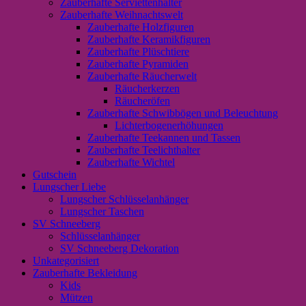
Zauberhafte Serviettenhalter
Zauberhafte Weihnachtswelt
Zauberhafte Holzfiguren
Zauberhafte Keramikfiguren
Zauberhafte Plüschtiere
Zauberhafte Pyramiden
Zauberhafte Räucherwelt
Räucherkerzen
Räucheröfen
Zauberhafte Schwibbögen und Beleuchtung
Lichterbogenerhöhungen
Zauberhafte Teekannen und Tassen
Zauberhafte Teelichthalter
Zauberhafte Wichtel
Gutschein
Lungscher Liebe
Lungscher Schlüsselanhänger
Lungscher Taschen
SV Schneeberg
Schlüsselanhänger
SV Schneeberg Dekoration
Unkategorisiert
Zauberhafte Bekleidung
Kids
Mützen