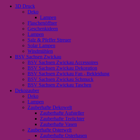
3D Druck
Deko
Lampen
Flaschenöffner
Geschenkideen
Lampen
Salz & Pfeffer Streuer
Solar Lampen
Windmühlen
BSV Sachsen Zwickau
BSV Sachsen Zwickau Accessoires
BSV Sachsen Zwickau Dekoration
BSV Sachsen Zwickau Fan - Bekleidung
BSV Sachsen Zwickau Schmuck
BSV Sachsen Zwickau Taschen
Dekozauber
Deko
Lampen
Zauberhafte Dekowelt
Zauberhafte Aufsteller
Zauberhafte Teelichter
Zauberhafte Vasen
Zauberhafte Osterwelt
Zauberhafte Osterhasen