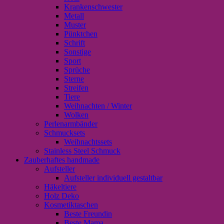
Krankenschwester
Metall
Muster
Pünktchen
Schrift
Sonstige
Sport
Sprüche
Sterne
Streifen
Tiere
Weihnachten / Winter
Wolken
Perlenarmbänder
Schmucksets
Weihnachtssets
Stainless Steel Schmuck
Zauberhaftes handmade
Aufsteller
Aufsteller individuell gestaltbar
Häkeltiere
Holz Deko
Kosmetiktaschen
Beste Freundin
Beste Mama