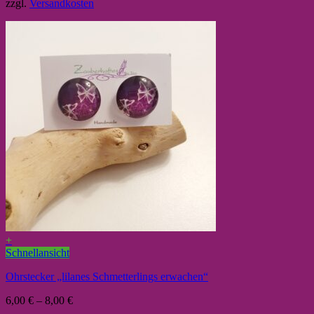
zzgl.
Versandkosten
+
Schnellansicht
Ohrstecker „lilanes Schmetterlings erwachen“
6,00
€
–
8,00
€