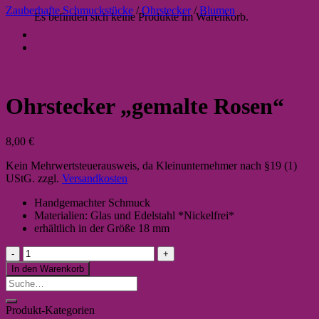
Zauberhafte Schmuckstücke
/
Ohrstecker
/
Blumen
Es befinden sich keine Produkte im Warenkorb.
Ohrstecker „gemalte Rosen“
8,00
€
Kein Mehrwertsteuerausweis, da Kleinunternehmer nach §19 (1)
UStG.
zzgl.
Versandkosten
Handgemachter Schmuck
Materialien: Glas und Edelstahl *Nickelfrei*
erhältlich in der Größe 18 mm
Ohrstecker
"gemalte
In den Warenkorb
Rosen"
Suche
Menge
nach:
Produkt-Kategorien