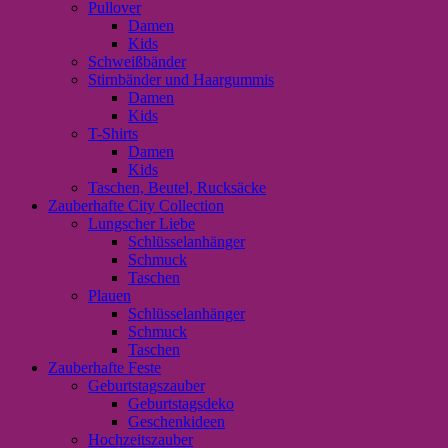
Pullover
Damen
Kids
Schweißbänder
Stirnbänder und Haargummis
Damen
Kids
T-Shirts
Damen
Kids
Taschen, Beutel, Rucksäcke
Zauberhafte City Collection
Lungscher Liebe
Schlüsselanhänger
Schmuck
Taschen
Plauen
Schlüsselanhänger
Schmuck
Taschen
Zauberhafte Feste
Geburtstagszauber
Geburtstagsdeko
Geschenkideen
Hochzeitszauber