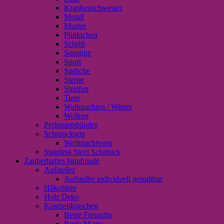
Krankenschwester
Metall
Muster
Pünktchen
Schrift
Sonstige
Sport
Sprüche
Sterne
Streifen
Tiere
Weihnachten / Winter
Wolken
Perlenarmbänder
Schmucksets
Weihnachtssets
Stainless Steel Schmuck
Zauberhaftes handmade
Aufsteller
Aufsteller individuell gestaltbar
Häkeltiere
Holz Deko
Kosmetiktaschen
Beste Freundin
Beste Mama