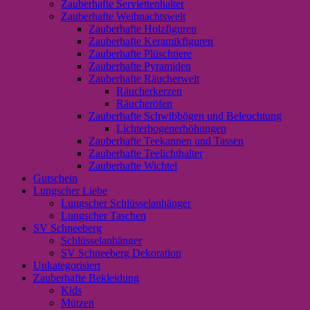
Zauberhafte Serviettenhalter
Zauberhafte Weihnachtswelt
Zauberhafte Holzfiguren
Zauberhafte Keramikfiguren
Zauberhafte Plüschtiere
Zauberhafte Pyramiden
Zauberhafte Räucherwelt
Räucherkerzen
Räucheröfen
Zauberhafte Schwibbögen und Beleuchtung
Lichterbogenerhöhungen
Zauberhafte Teekannen und Tassen
Zauberhafte Teelichthalter
Zauberhafte Wichtel
Gutschein
Lungscher Liebe
Lungscher Schlüsselanhänger
Lungscher Taschen
SV Schneeberg
Schlüsselanhänger
SV Schneeberg Dekoration
Unkategorisiert
Zauberhafte Bekleidung
Kids
Mützen