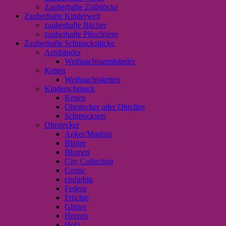
Zauberhafte Zollstöcke
Zauberhafte Kinderwelt
zauberhafte Bücher
zauberhafte Plüschtiere
Zauberhafte Schmuckstücke
Armbänder
Weihnachtsarmbänder
Ketten
Weihnachtsketten
Kinderschmuck
Ketten
Ohrstecker oder Ohrclips
Schmucksets
Ohrstecker
Anker/Maritim
Blätter
Blumen
City Collection
Comic
einfarbig
Federn
Früchte
Glitzer
Herzen
Holz