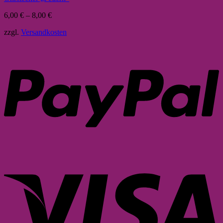
6,00
€
–
8,00
€
zzgl.
Versandkosten