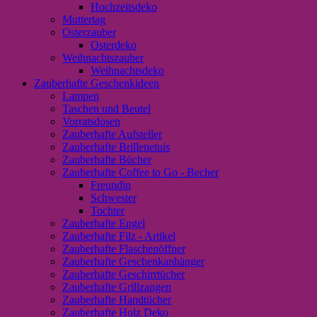
Hochzeitsdeko
Muttertag
Osterzauber
Osterdeko
Weihnachtszauber
Weihnachtsdeko
Zauberhafte Geschenkideen
Lampen
Taschen und Beutel
Vorratsdosen
Zauberhafte Aufsteller
Zauberhafte Brillenetuis
Zauberhafte Bücher
Zauberhafte Coffee to Go - Becher
Freundin
Schwester
Tochter
Zauberhafte Engel
Zauberhafte Filz - Artikel
Zauberhafte Flaschenöffner
Zauberhafte Geschenkanhänger
Zauberhafte Geschirrtücher
Zauberhafte Grillzangen
Zauberhafte Handtücher
Zauberhafte Holz Deko