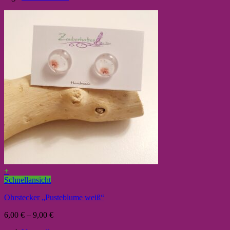
+
Schnellansicht
Ohrstecker „Pusteblume weiß“
6,00
€
–
9,00
€