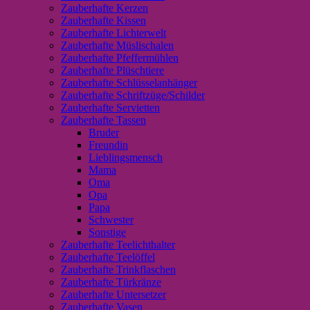
Zauberhafte Kerzen
Zauberhafte Kissen
Zauberhafte Lichterwelt
Zauberhafte Müslischalen
Zauberhafte Pfeffermühlen
Zauberhafte Plüschtiere
Zauberhafte Schlüsselanhänger
Zauberhafte Schriftzüge/Schilder
Zauberhafte Servietten
Zauberhafte Tassen
Bruder
Freundin
Lieblingsmensch
Mama
Oma
Opa
Papa
Schwester
Sonstige
Zauberhafte Teelichthalter
Zauberhafte Teelöffel
Zauberhafte Trinkflaschen
Zauberhafte Türkränze
Zauberhafte Untersetzer
Zauberhafte Vasen