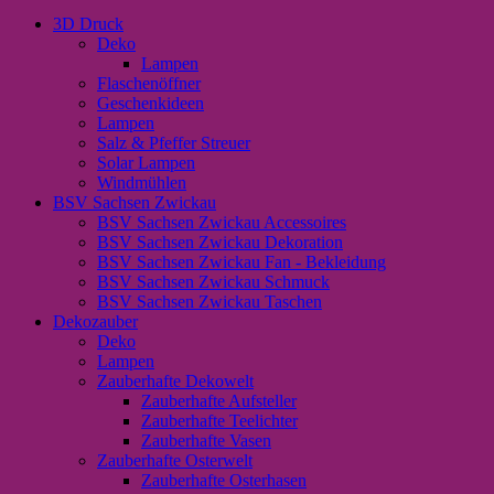
3D Druck
Deko
Lampen
Flaschenöffner
Geschenkideen
Lampen
Salz & Pfeffer Streuer
Solar Lampen
Windmühlen
BSV Sachsen Zwickau
BSV Sachsen Zwickau Accessoires
BSV Sachsen Zwickau Dekoration
BSV Sachsen Zwickau Fan - Bekleidung
BSV Sachsen Zwickau Schmuck
BSV Sachsen Zwickau Taschen
Dekozauber
Deko
Lampen
Zauberhafte Dekowelt
Zauberhafte Aufsteller
Zauberhafte Teelichter
Zauberhafte Vasen
Zauberhafte Osterwelt
Zauberhafte Osterhasen