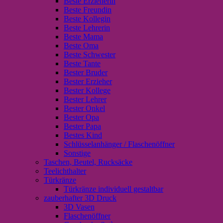
Beste Erzieherin
Beste Freundin
Beste Kollegin
Beste Lehrerin
Beste Mama
Beste Oma
Beste Schwester
Beste Tante
Bester Bruder
Bester Erzieher
Bester Kollege
Bester Lehrer
Bester Onkel
Bester Opa
Bester Papa
Bestes Kind
Schlüsselanhänger / Flaschenöffner
Sonstige
Taschen, Beutel, Rucksäcke
Teelichthalter
Türkränze
Türkränze individuell gestaltbar
zauberhafter 3D Druck
3D Vasen
Flaschenöffner