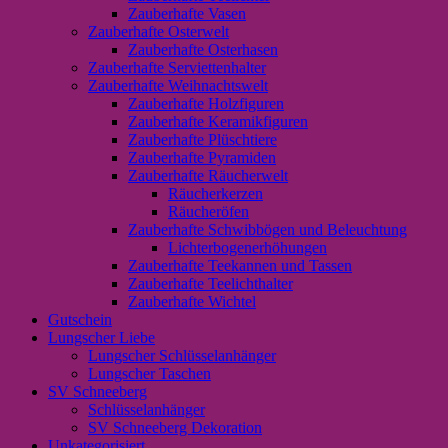
Zauberhafte Vasen
Zauberhafte Osterwelt
Zauberhafte Osterhasen
Zauberhafte Serviettenhalter
Zauberhafte Weihnachtswelt
Zauberhafte Holzfiguren
Zauberhafte Keramikfiguren
Zauberhafte Plüschtiere
Zauberhafte Pyramiden
Zauberhafte Räucherwelt
Räucherkerzen
Räucheröfen
Zauberhafte Schwibbögen und Beleuchtung
Lichterbogenerhöhungen
Zauberhafte Teekannen und Tassen
Zauberhafte Teelichthalter
Zauberhafte Wichtel
Gutschein
Lungscher Liebe
Lungscher Schlüsselanhänger
Lungscher Taschen
SV Schneeberg
Schlüsselanhänger
SV Schneeberg Dekoration
Unkategorisiert