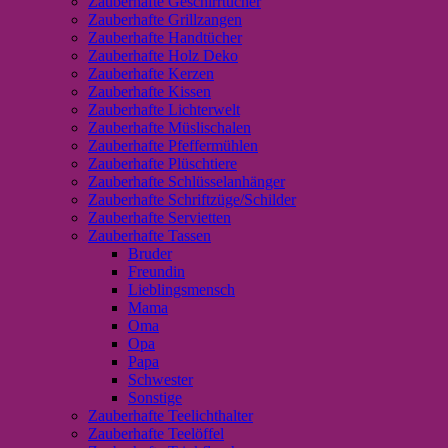
Zauberhafte Geschirrtücher
Zauberhafte Grillzangen
Zauberhafte Handtücher
Zauberhafte Holz Deko
Zauberhafte Kerzen
Zauberhafte Kissen
Zauberhafte Lichterwelt
Zauberhafte Müslischalen
Zauberhafte Pfeffermühlen
Zauberhafte Plüschtiere
Zauberhafte Schlüsselanhänger
Zauberhafte Schriftzüge/Schilder
Zauberhafte Servietten
Zauberhafte Tassen
Bruder
Freundin
Lieblingsmensch
Mama
Oma
Opa
Papa
Schwester
Sonstige
Zauberhafte Teelichthalter
Zauberhafte Teelöffel