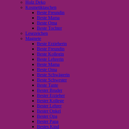
Holz Deko
Kosmetiktaschen
Beste Freundin
Beste Mama
Beste Oma
Beste Tochter
Lesezeichen
Magnete
Beste Erzieherin
Beste Freundin
Beste Kollegin
Beste Lehrerin
Beste Mama
Beste Oma
Beste Schwägerin
Beste Schwester
Beste Tante
Bester Bruder
Bester Erzieher
Bester Kollege
Bester Lehrer
Bester Onkel
Bester Opa
Bester Papa
Bestes Kind