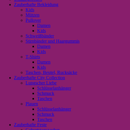
Zauberhafte Bekleidung
Kids
Mützen
Pullover
Damen
Kids
Schweißbänder
Stirnbänder und Haargummis
Damen
Kids
T-Shirts
Damen
Kids
Taschen, Beutel, Rucksäcke
Zauberhafte City Collection
Lungscher Liebe
Schlüsselanhänger
Schmuck
Taschen
Plauen
Schlüsselanhänger
Schmuck
Taschen
Zauberhafte Feste
Geburtstagszauber