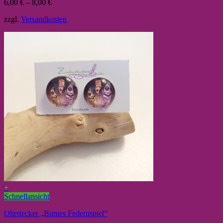
6,00
€
–
8,00
€
zzgl.
Versandkosten
+
Schnellansicht
Ohrstecker „Buntes Federnspiel“