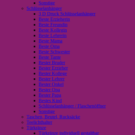
Sonstige
Schlüsselanhänger
3 D Druck Schlüsselanhänger
Beste Erzieherin
Beste Freundin
Beste Kollegin
Beste Lehrerin
Beste Mama
Beste Oma
Beste Schwester
Beste Tante
Bester Bruder
Bester Erzieher
Bester Kollege
Bester Lehrer
Bester Onkel
Bester Opa
Bester Papa
Bestes Kind
Schlüsselanhänger / Flaschenöffner
Sonstige
Taschen, Beutel, Rucksäcke
Teelichthalter
Türkränze
Türkränze individuell gestaltbar