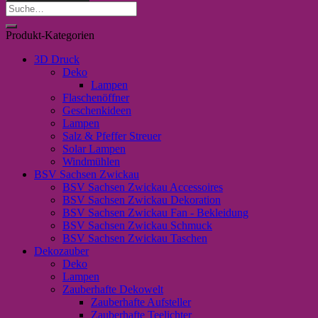
Schere
Suche
und
nach:
Spritze"
Produkt-Kategorien
Menge
3D Druck
Deko
Lampen
Flaschenöffner
Geschenkideen
Lampen
Salz & Pfeffer Streuer
Solar Lampen
Windmühlen
BSV Sachsen Zwickau
BSV Sachsen Zwickau Accessoires
BSV Sachsen Zwickau Dekoration
BSV Sachsen Zwickau Fan - Bekleidung
BSV Sachsen Zwickau Schmuck
BSV Sachsen Zwickau Taschen
Dekozauber
Deko
Lampen
Zauberhafte Dekowelt
Zauberhafte Aufsteller
Zauberhafte Teelichter