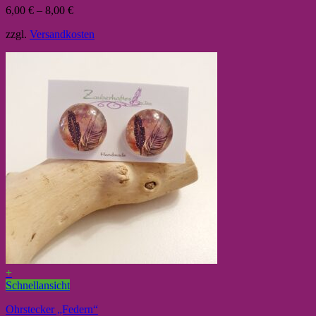
6,00
€
–
8,00
€
zzgl.
Versandkosten
+
Schnellansicht
Ohrstecker „Federn“