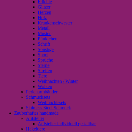
Früchte
Glitzer
Herzen
Holz
Krankenschwester
Metall
Muster
Pünktchen
Schrift
Sonstige
Sport
Sprüche
Sterne
Streifen
Tiere
Weihnachten / Winter
Wolken
Perlenarmbänder
Schmucksets
Weihnachtssets
Stainless Steel Schmuck
Zauberhaftes handmade
Aufsteller
Aufsteller individuell gestaltbar
Häkeltiere