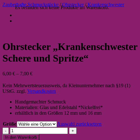
Zauberhafte Schmuckstücke
/
Ohrstecker
/
Krankenschwester
Es befinden sich keine Produkte im Warenkorb.
Ohrstecker „Krankenschwester
Schere und Spritze“
6,00
€
–
7,00
€
Kein Mehrwertsteuerausweis, da Kleinunternehmer nach §19 (1)
UStG.
zzgl.
Versandkosten
Handgemachter Schmuck
Materialien: Glas und Edelstahl *Nickelfrei*
erhältlich in den Größen 12 mm und 16 mm
Größe
Auswahl zurücksetzen
Ohrstecker
"Krankenschwester
In den Warenkorb