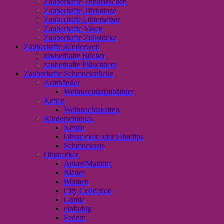
Zauberhafte Trinkflaschen
Zauberhafte Türkränze
Zauberhafte Untersetzer
Zauberhafte Vasen
Zauberhafte Zollstöcke
Zauberhafte Kinderwelt
zauberhafte Bücher
zauberhafte Plüschtiere
Zauberhafte Schmuckstücke
Armbänder
Weihnachtsarmbänder
Ketten
Weihnachtsketten
Kinderschmuck
Ketten
Ohrstecker oder Ohrclips
Schmucksets
Ohrstecker
Anker/Maritim
Blätter
Blumen
City Collection
Comic
einfarbig
Federn