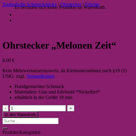
Zauberhafte Schmuckstücke
/
Ohrstecker
/
Früchte
Es befinden sich keine Produkte im Warenkorb.
Ohrstecker „Melonen Zeit“
8,00
€
Kein Mehrwertsteuerausweis, da Kleinunternehmer nach §19 (1)
UStG.
zzgl.
Versandkosten
Handgemachter Schmuck
Materialien: Glas und Edelstahl *Nickelfrei*
erhältlich in der Größe 18 mm
Ohrstecker
"Melonen
In den Warenkorb
Zeit"
Suche
Menge
nach:
Produkt-Kategorien