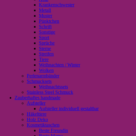
Krankenschwester
Metall
Muster
Pünktchen
Schrift
Sonstige
Sport
Sprüche
Sterne
Streifen
Tiere
Weihnachten / Winter
Wolken
Perlenarmbänder
Schmucksets
Weihnachtssets
Stainless Steel Schmuck
Zauberhaftes handmade
Aufsteller
Aufsteller individuell gestaltbar
Häkeltiere
Holz Deko
Kosmetiktaschen
Beste Freundin
Beste Mama