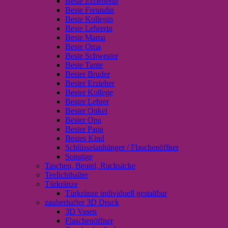
Beste Erzieherin
Beste Freundin
Beste Kollegin
Beste Lehrerin
Beste Mama
Beste Oma
Beste Schwester
Beste Tante
Bester Bruder
Bester Erzieher
Bester Kollege
Bester Lehrer
Bester Onkel
Bester Opa
Bester Papa
Bestes Kind
Schlüsselanhänger / Flaschenöffner
Sonstige
Taschen, Beutel, Rucksäcke
Teelichthalter
Türkränze
Türkränze individuell gestaltbar
zauberhafter 3D Druck
3D Vasen
Flaschenöffner