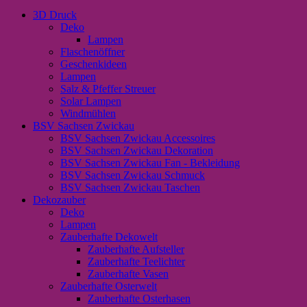
3D Druck
Deko
Lampen
Flaschenöffner
Geschenkideen
Lampen
Salz & Pfeffer Streuer
Solar Lampen
Windmühlen
BSV Sachsen Zwickau
BSV Sachsen Zwickau Accessoires
BSV Sachsen Zwickau Dekoration
BSV Sachsen Zwickau Fan - Bekleidung
BSV Sachsen Zwickau Schmuck
BSV Sachsen Zwickau Taschen
Dekozauber
Deko
Lampen
Zauberhafte Dekowelt
Zauberhafte Aufsteller
Zauberhafte Teelichter
Zauberhafte Vasen
Zauberhafte Osterwelt
Zauberhafte Osterhasen