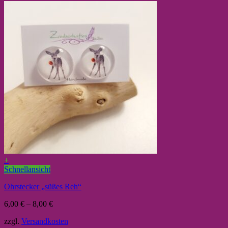
+
Schnellansicht
Ohrstecker „süßes Reh“
6,00
€
–
8,00
€
zzgl.
Versandkosten