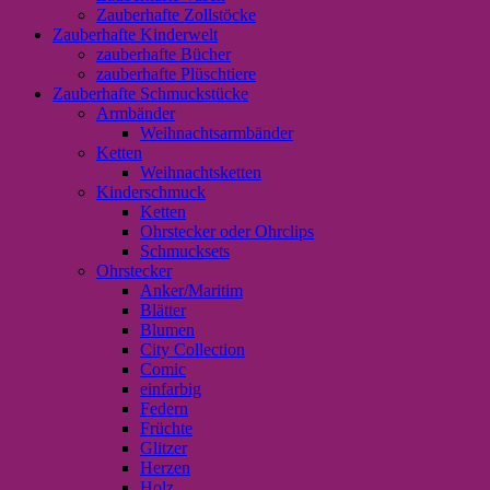
Zauberhafte Zollstöcke
Zauberhafte Kinderwelt
zauberhafte Bücher
zauberhafte Plüschtiere
Zauberhafte Schmuckstücke
Armbänder
Weihnachtsarmbänder
Ketten
Weihnachtsketten
Kinderschmuck
Ketten
Ohrstecker oder Ohrclips
Schmucksets
Ohrstecker
Anker/Maritim
Blätter
Blumen
City Collection
Comic
einfarbig
Federn
Früchte
Glitzer
Herzen
Holz