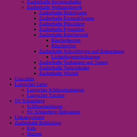
Zauberhafte Serviettenhalter
Zauberhafte Weihnachtswelt
Zauberhafte Holzfiguren
Zauberhafte Keramikfiguren
Zauberhafte Plüschtiere
Zauberhafte Pyramiden
Zauberhafte Räucherwelt
Räucherkerzen
Räucheröfen
Zauberhafte Schwibbögen und Beleuchtung
Lichterbogenerhöhungen
Zauberhafte Teekannen und Tassen
Zauberhafte Teelichthalter
Zauberhafte Wichtel
Gutschein
Lungscher Liebe
Lungscher Schlüsselanhänger
Lungscher Taschen
SV Schneeberg
Schlüsselanhänger
SV Schneeberg Dekoration
Unkategorisiert
Zauberhafte Bekleidung
Kids
Mützen