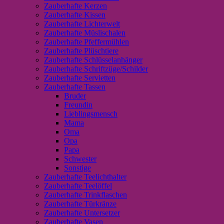
Zauberhafte Kerzen
Zauberhafte Kissen
Zauberhafte Lichterwelt
Zauberhafte Müslischalen
Zauberhafte Pfeffermühlen
Zauberhafte Plüschtiere
Zauberhafte Schlüsselanhänger
Zauberhafte Schriftzüge/Schilder
Zauberhafte Servietten
Zauberhafte Tassen
Bruder
Freundin
Lieblingsmensch
Mama
Oma
Opa
Papa
Schwester
Sonstige
Zauberhafte Teelichthalter
Zauberhafte Teelöffel
Zauberhafte Trinkflaschen
Zauberhafte Türkränze
Zauberhafte Untersetzer
Zauberhafte Vasen