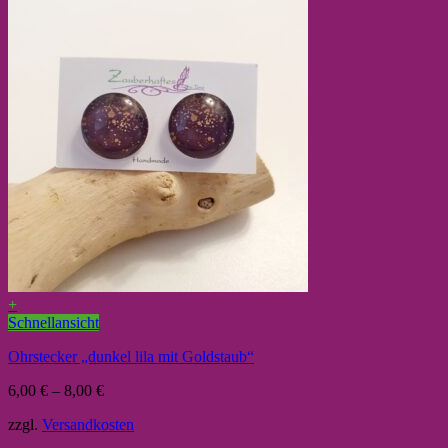
+
Schnellansicht
Ohrstecker „dunkel lila mit Goldstaub“
6,00
€
–
8,00
€
zzgl.
Versandkosten