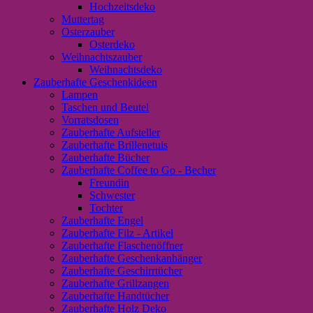
Hochzeitsdeko
Muttertag
Osterzauber
Osterdeko
Weihnachtszauber
Weihnachtsdeko
Zauberhafte Geschenkideen
Lampen
Taschen und Beutel
Vorratsdosen
Zauberhafte Aufsteller
Zauberhafte Brillenetuis
Zauberhafte Bücher
Zauberhafte Coffee to Go - Becher
Freundin
Schwester
Tochter
Zauberhafte Engel
Zauberhafte Filz - Artikel
Zauberhafte Flaschenöffner
Zauberhafte Geschenkanhänger
Zauberhafte Geschirrtücher
Zauberhafte Grillzangen
Zauberhafte Handtücher
Zauberhafte Holz Deko