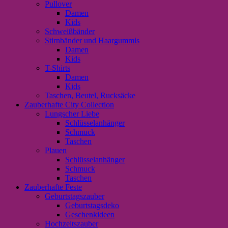
Pullover
Damen
Kids
Schweißbänder
Stirnbänder und Haargummis
Damen
Kids
T-Shirts
Damen
Kids
Taschen, Beutel, Rucksäcke
Zauberhafte City Collection
Lungscher Liebe
Schlüsselanhänger
Schmuck
Taschen
Plauen
Schlüsselanhänger
Schmuck
Taschen
Zauberhafte Feste
Geburtstagszauber
Geburtstagsdeko
Geschenkideen
Hochzeitszauber