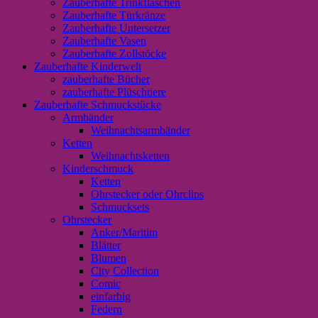
Zauberhafte Trinkflaschen
Zauberhafte Türkränze
Zauberhafte Untersetzer
Zauberhafte Vasen
Zauberhafte Zollstöcke
Zauberhafte Kinderwelt
zauberhafte Bücher
zauberhafte Plüschtiere
Zauberhafte Schmuckstücke
Armbänder
Weihnachtsarmbänder
Ketten
Weihnachtsketten
Kinderschmuck
Ketten
Ohrstecker oder Ohrclips
Schmucksets
Ohrstecker
Anker/Maritim
Blätter
Blumen
City Collection
Comic
einfarbig
Federn