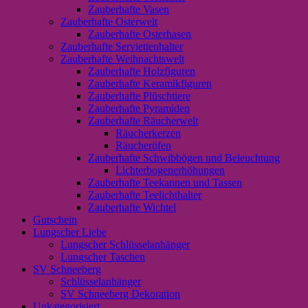
Zauberhafte Vasen
Zauberhafte Osterwelt
Zauberhafte Osterhasen
Zauberhafte Serviettenhalter
Zauberhafte Weihnachtswelt
Zauberhafte Holzfiguren
Zauberhafte Keramikfiguren
Zauberhafte Plüschtiere
Zauberhafte Pyramiden
Zauberhafte Räucherwelt
Räucherkerzen
Räucheröfen
Zauberhafte Schwibbögen und Beleuchtung
Lichterbogenerhöhungen
Zauberhafte Teekannen und Tassen
Zauberhafte Teelichthalter
Zauberhafte Wichtel
Gutschein
Lungscher Liebe
Lungscher Schlüsselanhänger
Lungscher Taschen
SV Schneeberg
Schlüsselanhänger
SV Schneeberg Dekoration
Unkategorisiert