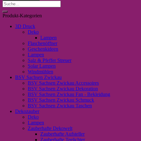
mit
Suche
goldenen
nach:
Herz"
Produkt-Kategorien
Menge
3D Druck
Deko
Lampen
Flaschenöffner
Geschenkideen
Lampen
Salz & Pfeffer Streuer
Solar Lampen
Windmühlen
BSV Sachsen Zwickau
BSV Sachsen Zwickau Accessoires
BSV Sachsen Zwickau Dekoration
BSV Sachsen Zwickau Fan - Bekleidung
BSV Sachsen Zwickau Schmuck
BSV Sachsen Zwickau Taschen
Dekozauber
Deko
Lampen
Zauberhafte Dekowelt
Zauberhafte Aufsteller
Zauberhafte Teelichter