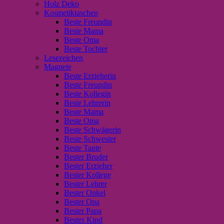
Holz Deko
Kosmetiktaschen
Beste Freundin
Beste Mama
Beste Oma
Beste Tochter
Lesezeichen
Magnete
Beste Erzieherin
Beste Freundin
Beste Kollegin
Beste Lehrerin
Beste Mama
Beste Oma
Beste Schwägerin
Beste Schwester
Beste Tante
Bester Bruder
Bester Erzieher
Bester Kollege
Bester Lehrer
Bester Onkel
Bester Opa
Bester Papa
Bestes Kind