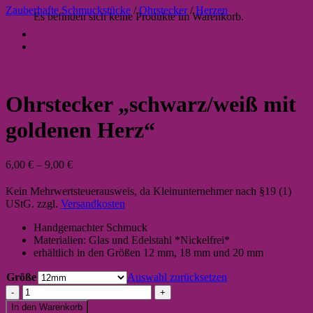
Zauberhafte Schmuckstücke
/
Ohrstecker
/
Herzen
Es befinden sich keine Produkte im Warenkorb.
Ohrstecker „schwarz/weiß mit
goldenen Herz“
6,00
€
–
9,00
€
Kein Mehrwertsteuerausweis, da Kleinunternehmer nach §19 (1)
UStG.
zzgl.
Versandkosten
Handgemachter Schmuck
Materialien: Glas und Edelstahl *Nickelfrei*
erhältlich in den Größen 12 mm, 18 mm und 20 mm
Größe
Auswahl zurücksetzen
Ohrstecker
"schwarz/weiß
In den Warenkorb