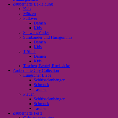
Zauberhafte Bekleidung
Kids
Mützen
Pullover
Damen
Kids
Schweißbänder
Stirnbänder und Haargummis
Damen
Kids
T-Shirts
Damen
Kids
Taschen, Beutel, Rucksäcke
Zauberhafte City Collection
Lungscher Liebe
Schlüsselanhänger
Schmuck
Taschen
Plauen
Schlüsselanhänger
Schmuck
Taschen
Zauberhafte Feste
Geburtstagszauber