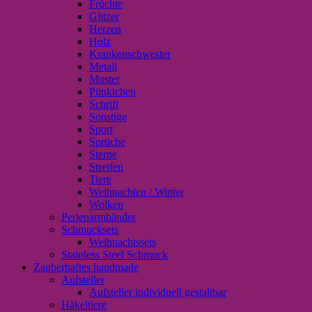
Früchte
Glitzer
Herzen
Holz
Krankenschwester
Metall
Muster
Pünktchen
Schrift
Sonstige
Sport
Sprüche
Sterne
Streifen
Tiere
Weihnachten / Winter
Wolken
Perlenarmbänder
Schmucksets
Weihnachtssets
Stainless Steel Schmuck
Zauberhaftes handmade
Aufsteller
Aufsteller individuell gestaltbar
Häkeltiere