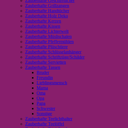
Zauberhafte Geschirrtücher
Zauberhafte Grillzangen
Zauberhafte Handtücher
Zauberhafte Holz Deko
Zauberhafte Kerzen
Zauberhafte Kissen
Zauberhafte Lichterwelt
Zauberhafte Müslischalen
Zauberhafte Pfeffermühlen
Zauberhafte Plüschtiere
Zauberhafte Schlüsselanhänger
Zauberhafte Schriftzüge/Schilder
Zauberhafte Servietten
Zauberhafte Tassen
Bruder
Freundin
Lieblingsmensch
Mama
Oma
Opa
Papa
Schwester
Sonstige
Zauberhafte Teelichthalter
Zauberhafte Teelöffel