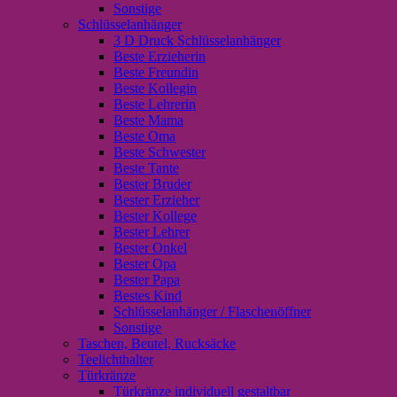
Sonstige
Schlüsselanhänger
3 D Druck Schlüsselanhänger
Beste Erzieherin
Beste Freundin
Beste Kollegin
Beste Lehrerin
Beste Mama
Beste Oma
Beste Schwester
Beste Tante
Bester Bruder
Bester Erzieher
Bester Kollege
Bester Lehrer
Bester Onkel
Bester Opa
Bester Papa
Bestes Kind
Schlüsselanhänger / Flaschenöffner
Sonstige
Taschen, Beutel, Rucksäcke
Teelichthalter
Türkränze
Türkränze individuell gestaltbar