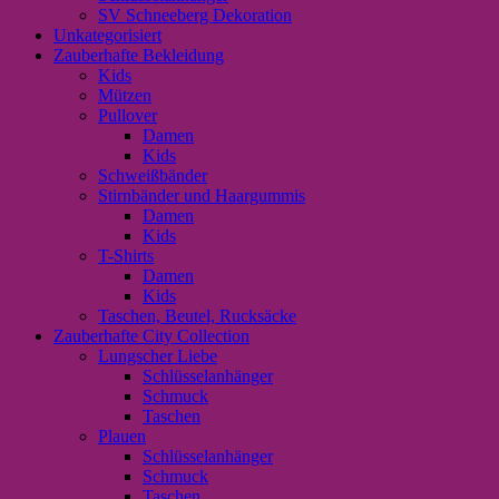
SV Schneeberg Dekoration
Unkategorisiert
Zauberhafte Bekleidung
Kids
Mützen
Pullover
Damen
Kids
Schweißbänder
Stirnbänder und Haargummis
Damen
Kids
T-Shirts
Damen
Kids
Taschen, Beutel, Rucksäcke
Zauberhafte City Collection
Lungscher Liebe
Schlüsselanhänger
Schmuck
Taschen
Plauen
Schlüsselanhänger
Schmuck
Taschen