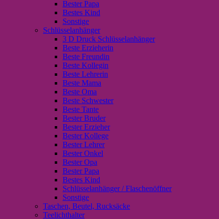
Bester Papa
Bestes Kind
Sonstige
Schlüsselanhänger
3 D Druck Schlüsselanhänger
Beste Erzieherin
Beste Freundin
Beste Kollegin
Beste Lehrerin
Beste Mama
Beste Oma
Beste Schwester
Beste Tante
Bester Bruder
Bester Erzieher
Bester Kollege
Bester Lehrer
Bester Onkel
Bester Opa
Bester Papa
Bestes Kind
Schlüsselanhänger / Flaschenöffner
Sonstige
Taschen, Beutel, Rucksäcke
Teelichthalter