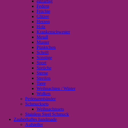
einfarbig
Federn
Früchte
Glitzer
Herzen
Holz
Krankenschwester
Metall
Muster
Pünktchen
Schrift
Sonstige
Sport
Sprüche
Sterne
Streifen
Tiere
Weihnachten / Winter
Wolken
Perlenarmbänder
Schmucksets
Weihnachtssets
Stainless Steel Schmuck
Zauberhaftes handmade
Aufsteller