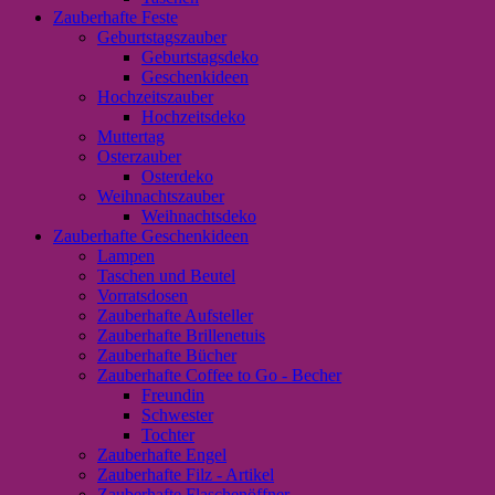
Zauberhafte Feste
Geburtstagszauber
Geburtstagsdeko
Geschenkideen
Hochzeitszauber
Hochzeitsdeko
Muttertag
Osterzauber
Osterdeko
Weihnachtszauber
Weihnachtsdeko
Zauberhafte Geschenkideen
Lampen
Taschen und Beutel
Vorratsdosen
Zauberhafte Aufsteller
Zauberhafte Brillenetuis
Zauberhafte Bücher
Zauberhafte Coffee to Go - Becher
Freundin
Schwester
Tochter
Zauberhafte Engel
Zauberhafte Filz - Artikel
Zauberhafte Flaschenöffner