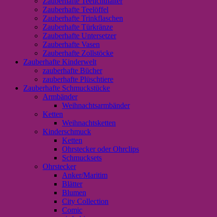
Zauberhafte Teelichthalter
Zauberhafte Teelöffel
Zauberhafte Trinkflaschen
Zauberhafte Türkränze
Zauberhafte Untersetzer
Zauberhafte Vasen
Zauberhafte Zollstöcke
Zauberhafte Kinderwelt
zauberhafte Bücher
zauberhafte Plüschtiere
Zauberhafte Schmuckstücke
Armbänder
Weihnachtsarmbänder
Ketten
Weihnachtsketten
Kinderschmuck
Ketten
Ohrstecker oder Ohrclips
Schmucksets
Ohrstecker
Anker/Maritim
Blätter
Blumen
City Collection
Comic