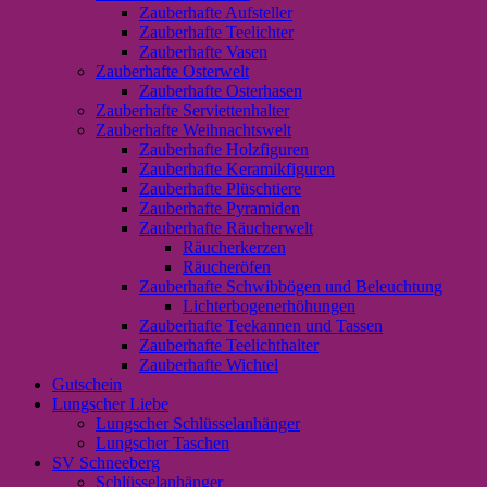
Zauberhafte Aufsteller
Zauberhafte Teelichter
Zauberhafte Vasen
Zauberhafte Osterwelt
Zauberhafte Osterhasen
Zauberhafte Serviettenhalter
Zauberhafte Weihnachtswelt
Zauberhafte Holzfiguren
Zauberhafte Keramikfiguren
Zauberhafte Plüschtiere
Zauberhafte Pyramiden
Zauberhafte Räucherwelt
Räucherkerzen
Räucheröfen
Zauberhafte Schwibbögen und Beleuchtung
Lichterbogenerhöhungen
Zauberhafte Teekannen und Tassen
Zauberhafte Teelichthalter
Zauberhafte Wichtel
Gutschein
Lungscher Liebe
Lungscher Schlüsselanhänger
Lungscher Taschen
SV Schneeberg
Schlüsselanhänger