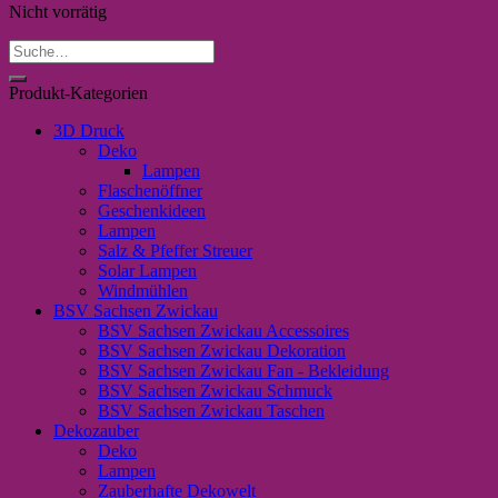
Nicht vorrätig
Suche
nach:
Produkt-Kategorien
3D Druck
Deko
Lampen
Flaschenöffner
Geschenkideen
Lampen
Salz & Pfeffer Streuer
Solar Lampen
Windmühlen
BSV Sachsen Zwickau
BSV Sachsen Zwickau Accessoires
BSV Sachsen Zwickau Dekoration
BSV Sachsen Zwickau Fan - Bekleidung
BSV Sachsen Zwickau Schmuck
BSV Sachsen Zwickau Taschen
Dekozauber
Deko
Lampen
Zauberhafte Dekowelt