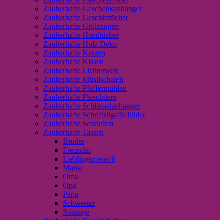
Zauberhafte Geschenkanhänger
Zauberhafte Geschirrtücher
Zauberhafte Grillzangen
Zauberhafte Handtücher
Zauberhafte Holz Deko
Zauberhafte Kerzen
Zauberhafte Kissen
Zauberhafte Lichterwelt
Zauberhafte Müslischalen
Zauberhafte Pfeffermühlen
Zauberhafte Plüschtiere
Zauberhafte Schlüsselanhänger
Zauberhafte Schriftzüge/Schilder
Zauberhafte Servietten
Zauberhafte Tassen
Bruder
Freundin
Lieblingsmensch
Mama
Oma
Opa
Papa
Schwester
Sonstige