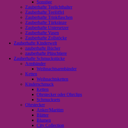
Sonstige
Zauberhafte Teelichthalter
Zauberhafte Teelöffel
Zauberhafte Trinkflaschen
Zauberhafte Türkränze
Zauberhafte Untersetzer
Zauberhafte Vasen
Zauberhafte Zollstöcke
Zauberhafte Kinderwelt
zauberhafte Bücher
zauberhafte Plüschtiere
Zauberhafte Schmuckstücke
Armbänder
Weihnachtsarmbänder
Ketten
Weihnachtsketten
Kinderschmuck
Ketten
Ohrstecker oder Ohrclips
Schmucksets
Ohrstecker
Anker/Maritim
Blätter
Blumen
City Collection