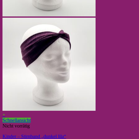
+
Schnellansicht
Nicht vorrätig
Kinder – Stirnband „dunkel lila“