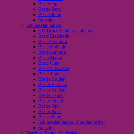
Bester Opa
Bester Papa
Bestes Kind
Sonstige
Schlüsselanhänger
3 D Druck Schlüsselanhänger
Beste Erzieherin
Beste Freundin
Beste Kollegin
Beste Lehrerin
Beste Mama
Beste Oma
Beste Schwester
Beste Tante
Bester Bruder
Bester Erzieher
Bester Kollege
Bester Lehrer
Bester Onkel
Bester Opa
Bester Papa
Bestes Kind
Schlüsselanhänger / Flaschenöffner
Sonstige
Taschen, Beutel, Rucksäcke