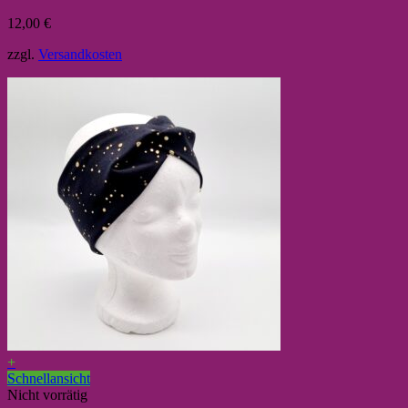
12,00
€
zzgl.
Versandkosten
+
Schnellansicht
Nicht vorrätig