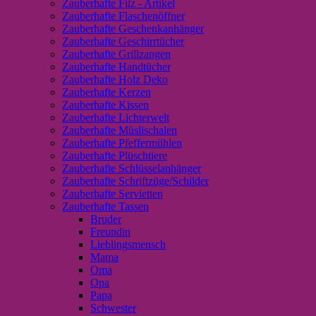
Zauberhafte Filz - Artikel
Zauberhafte Flaschenöffner
Zauberhafte Geschenkanhänger
Zauberhafte Geschirrtücher
Zauberhafte Grillzangen
Zauberhafte Handtücher
Zauberhafte Holz Deko
Zauberhafte Kerzen
Zauberhafte Kissen
Zauberhafte Lichterwelt
Zauberhafte Müslischalen
Zauberhafte Pfeffermühlen
Zauberhafte Plüschtiere
Zauberhafte Schlüsselanhänger
Zauberhafte Schriftzüge/Schilder
Zauberhafte Servietten
Zauberhafte Tassen
Bruder
Freundin
Lieblingsmensch
Mama
Oma
Opa
Papa
Schwester