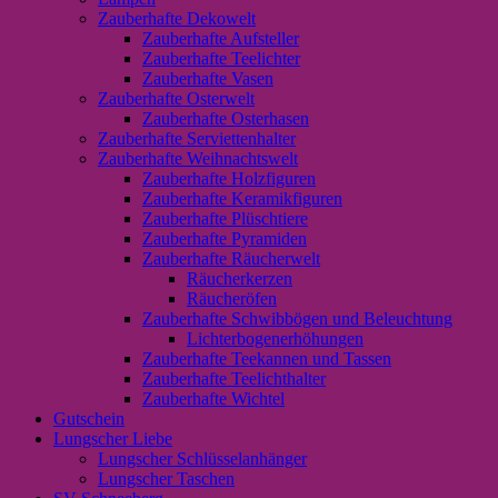
Zauberhafte Dekowelt
Zauberhafte Aufsteller
Zauberhafte Teelichter
Zauberhafte Vasen
Zauberhafte Osterwelt
Zauberhafte Osterhasen
Zauberhafte Serviettenhalter
Zauberhafte Weihnachtswelt
Zauberhafte Holzfiguren
Zauberhafte Keramikfiguren
Zauberhafte Plüschtiere
Zauberhafte Pyramiden
Zauberhafte Räucherwelt
Räucherkerzen
Räucheröfen
Zauberhafte Schwibbögen und Beleuchtung
Lichterbogenerhöhungen
Zauberhafte Teekannen und Tassen
Zauberhafte Teelichthalter
Zauberhafte Wichtel
Gutschein
Lungscher Liebe
Lungscher Schlüsselanhänger
Lungscher Taschen