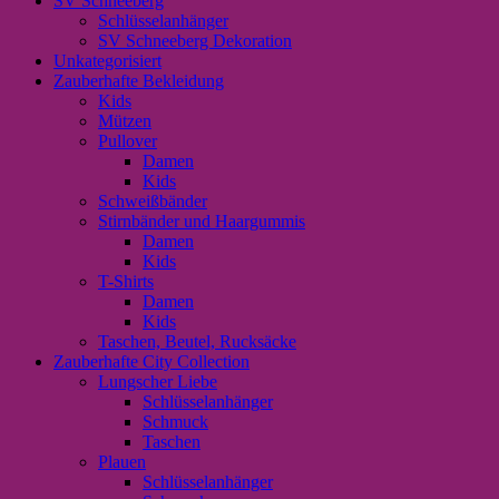
SV Schneeberg
Schlüsselanhänger
SV Schneeberg Dekoration
Unkategorisiert
Zauberhafte Bekleidung
Kids
Mützen
Pullover
Damen
Kids
Schweißbänder
Stirnbänder und Haargummis
Damen
Kids
T-Shirts
Damen
Kids
Taschen, Beutel, Rucksäcke
Zauberhafte City Collection
Lungscher Liebe
Schlüsselanhänger
Schmuck
Taschen
Plauen
Schlüsselanhänger