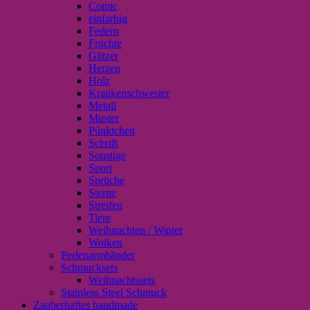
Comic
einfarbig
Federn
Früchte
Glitzer
Herzen
Holz
Krankenschwester
Metall
Muster
Pünktchen
Schrift
Sonstige
Sport
Sprüche
Sterne
Streifen
Tiere
Weihnachten / Winter
Wolken
Perlenarmbänder
Schmucksets
Weihnachtssets
Stainless Steel Schmuck
Zauberhaftes handmade