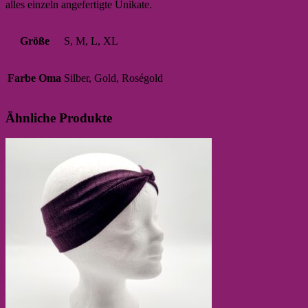
alles einzeln angefertigte Unikate.
Größe
S, M, L, XL
Farbe Oma
Silber, Gold, Roségold
Ähnliche Produkte