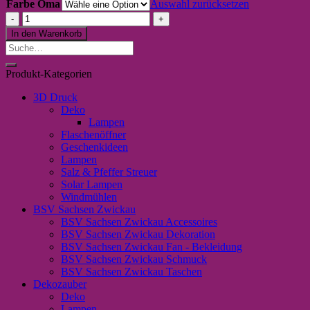
Farbe Oma
Auswahl zurücksetzen
schwarzes
T-
In den Warenkorb
Shirt
Suche
„glückliche
nach:
Oma“
Produkt-Kategorien
Menge
3D Druck
Deko
Lampen
Flaschenöffner
Geschenkideen
Lampen
Salz & Pfeffer Streuer
Solar Lampen
Windmühlen
BSV Sachsen Zwickau
BSV Sachsen Zwickau Accessoires
BSV Sachsen Zwickau Dekoration
BSV Sachsen Zwickau Fan - Bekleidung
BSV Sachsen Zwickau Schmuck
BSV Sachsen Zwickau Taschen
Dekozauber
Deko
Lampen