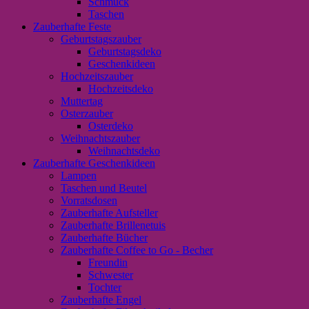
Schmuck
Taschen
Zauberhafte Feste
Geburtstagszauber
Geburtstagsdeko
Geschenkideen
Hochzeitszauber
Hochzeitsdeko
Muttertag
Osterzauber
Osterdeko
Weihnachtszauber
Weihnachtsdeko
Zauberhafte Geschenkideen
Lampen
Taschen und Beutel
Vorratsdosen
Zauberhafte Aufsteller
Zauberhafte Brillenetuis
Zauberhafte Bücher
Zauberhafte Coffee to Go - Becher
Freundin
Schwester
Tochter
Zauberhafte Engel