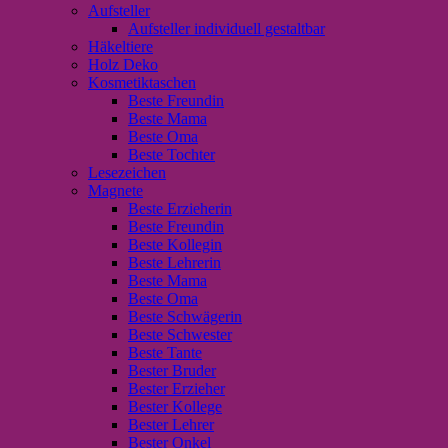
Aufsteller
Aufsteller individuell gestaltbar
Häkeltiere
Holz Deko
Kosmetiktaschen
Beste Freundin
Beste Mama
Beste Oma
Beste Tochter
Lesezeichen
Magnete
Beste Erzieherin
Beste Freundin
Beste Kollegin
Beste Lehrerin
Beste Mama
Beste Oma
Beste Schwägerin
Beste Schwester
Beste Tante
Bester Bruder
Bester Erzieher
Bester Kollege
Bester Lehrer
Bester Onkel