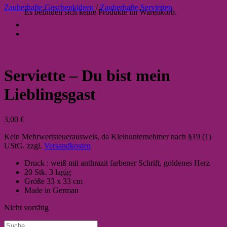
Zauberhafte Geschenkideen
/
Zauberhafte Servietten
Es befinden sich keine Produkte im Warenkorb.
Serviette – Du bist mein
Lieblingsgast
3,00
€
Kein Mehrwertsteuerausweis, da Kleinunternehmer nach §19 (1)
UStG.
zzgl.
Versandkosten
Druck : weiß mit anthrazit farbener Schrift, goldenes Herz
20 Stk. 3 lagig
Größe 33 x 33 cm
Made in German
Nicht vorrätig
Suche