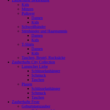
Zauberhafte Bekleidung
Kids
Mützen
Pullover
Damen
Kids
Schweißbänder
Stirnbänder und Haargummis
Damen
Kids
T-Shirts
Damen
Kids
Taschen, Beutel, Rucksäcke
Zauberhafte City Collection
Lungscher Liebe
Schlüsselanhänger
Schmuck
Taschen
Plauen
Schlüsselanhänger
Schmuck
Taschen
Zauberhafte Feste
Geburtstagszauber