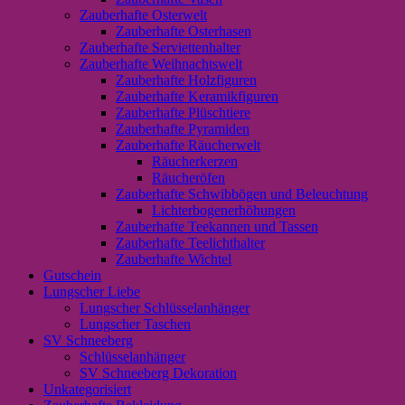
Zauberhafte Osterwelt
Zauberhafte Osterhasen
Zauberhafte Serviettenhalter
Zauberhafte Weihnachtswelt
Zauberhafte Holzfiguren
Zauberhafte Keramikfiguren
Zauberhafte Plüschtiere
Zauberhafte Pyramiden
Zauberhafte Räucherwelt
Räucherkerzen
Räucheröfen
Zauberhafte Schwibbögen und Beleuchtung
Lichterbogenerhöhungen
Zauberhafte Teekannen und Tassen
Zauberhafte Teelichthalter
Zauberhafte Wichtel
Gutschein
Lungscher Liebe
Lungscher Schlüsselanhänger
Lungscher Taschen
SV Schneeberg
Schlüsselanhänger
SV Schneeberg Dekoration
Unkategorisiert