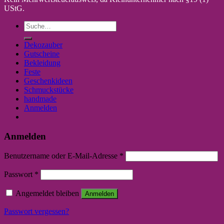
UStG.
Suche
nach:
Dekozauber
Gutscheine
Bekleidung
Feste
Geschenkideen
Schmuckstücke
handmade
Anmelden
Anmelden
Benutzername oder E-Mail-Adresse
*
Passwort
*
Angemeldet bleiben
Anmelden
Passwort vergessen?