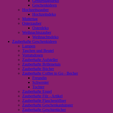
Geburtstagsdeko
Geschenkideen
Hochzeitszauber
Hochzeitsdeko
Muttertag
Osterzauber
Osterdeko
Weihnachtszauber
Weihnachtsdeko
Zauberhafte Geschenkideen
Lampen
Taschen und Beutel
Vorratsdosen
Zauberhafte Aufsteller
Zauberhafte Brillenetuis
Zauberhafte Bücher
Zauberhafte Coffee to Go - Becher
Freundin
Schwester
Tochter
Zauberhafte Engel
Zauberhafte Filz - Artikel
Zauberhafte Flaschenöffner
Zauberhafte Geschenkanhänger
Zauberhafte Geschirrtücher