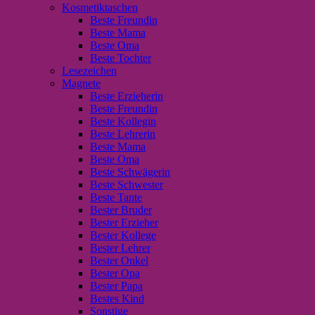
Kosmetiktaschen
Beste Freundin
Beste Mama
Beste Oma
Beste Tochter
Lesezeichen
Magnete
Beste Erzieherin
Beste Freundin
Beste Kollegin
Beste Lehrerin
Beste Mama
Beste Oma
Beste Schwägerin
Beste Schwester
Beste Tante
Bester Bruder
Bester Erzieher
Bester Kollege
Bester Lehrer
Bester Onkel
Bester Opa
Bester Papa
Bestes Kind
Sonstige