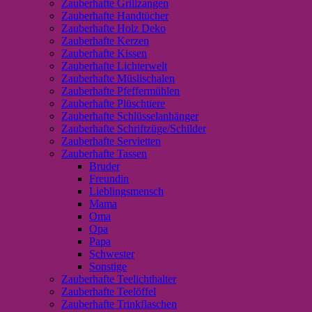
Zauberhafte Grillzangen
Zauberhafte Handtücher
Zauberhafte Holz Deko
Zauberhafte Kerzen
Zauberhafte Kissen
Zauberhafte Lichterwelt
Zauberhafte Müslischalen
Zauberhafte Pfeffermühlen
Zauberhafte Plüschtiere
Zauberhafte Schlüsselanhänger
Zauberhafte Schriftzüge/Schilder
Zauberhafte Servietten
Zauberhafte Tassen
Bruder
Freundin
Lieblingsmensch
Mama
Oma
Opa
Papa
Schwester
Sonstige
Zauberhafte Teelichthalter
Zauberhafte Teelöffel
Zauberhafte Trinkflaschen