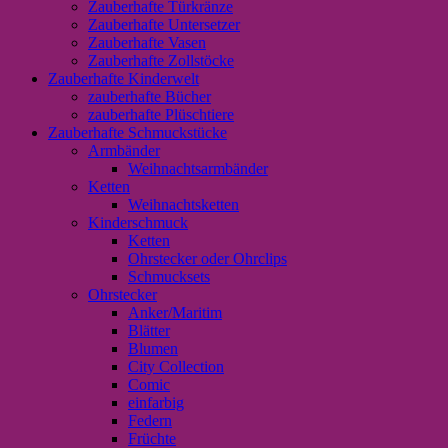
Zauberhafte Türkränze
Zauberhafte Untersetzer
Zauberhafte Vasen
Zauberhafte Zollstöcke
Zauberhafte Kinderwelt
zauberhafte Bücher
zauberhafte Plüschtiere
Zauberhafte Schmuckstücke
Armbänder
Weihnachtsarmbänder
Ketten
Weihnachtsketten
Kinderschmuck
Ketten
Ohrstecker oder Ohrclips
Schmucksets
Ohrstecker
Anker/Maritim
Blätter
Blumen
City Collection
Comic
einfarbig
Federn
Früchte