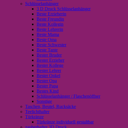
Schlüsselanhänger
3 D Druck Schlüsselanhänger
Beste Erzieherin
Beste Freundin
Beste Kollegin
Beste Lehrerin
Beste Mama
Beste Oma
Beste Schwester
Beste Tante
Bester Bruder
Bester Erzieher
Bester Kollege
Bester Lehrer
Bester Onkel
Bester Opa
Bester Papa
Bestes Kind
Schlüsselanhänger / Flaschenöffner
Sonstige
Taschen, Beutel, Rucksäcke
Teelichthalter
Türkränze
Türkränze individuell gestaltbar
zauberhafter 3D Druck