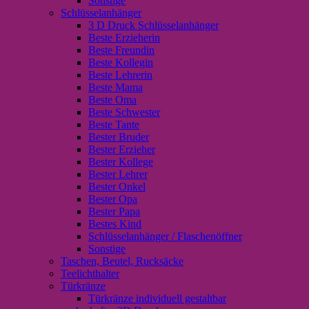
Sonstige
Schlüsselanhänger
3 D Druck Schlüsselanhänger
Beste Erzieherin
Beste Freundin
Beste Kollegin
Beste Lehrerin
Beste Mama
Beste Oma
Beste Schwester
Beste Tante
Bester Bruder
Bester Erzieher
Bester Kollege
Bester Lehrer
Bester Onkel
Bester Opa
Bester Papa
Bestes Kind
Schlüsselanhänger / Flaschenöffner
Sonstige
Taschen, Beutel, Rucksäcke
Teelichthalter
Türkränze
Türkränze individuell gestaltbar