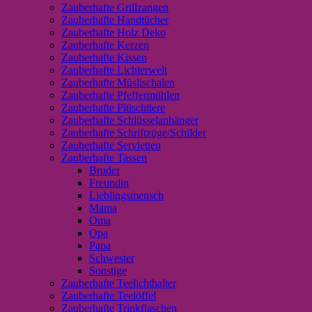
Zauberhafte Grillzangen
Zauberhafte Handtücher
Zauberhafte Holz Deko
Zauberhafte Kerzen
Zauberhafte Kissen
Zauberhafte Lichterwelt
Zauberhafte Müslischalen
Zauberhafte Pfeffermühlen
Zauberhafte Plüschtiere
Zauberhafte Schlüsselanhänger
Zauberhafte Schriftzüge/Schilder
Zauberhafte Servietten
Zauberhafte Tassen
Bruder
Freundin
Lieblingsmensch
Mama
Oma
Opa
Papa
Schwester
Sonstige
Zauberhafte Teelichthalter
Zauberhafte Teelöffel
Zauberhafte Trinkflaschen