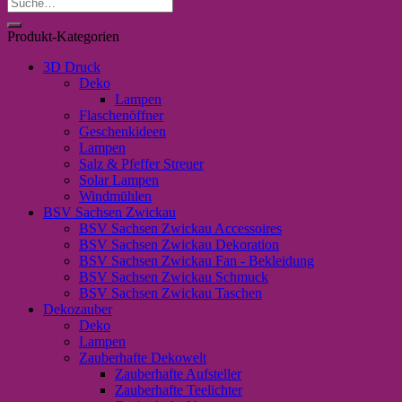
Suche
"Heißluftballon"
nach:
Menge
Produkt-Kategorien
3D Druck
Deko
Lampen
Flaschenöffner
Geschenkideen
Lampen
Salz & Pfeffer Streuer
Solar Lampen
Windmühlen
BSV Sachsen Zwickau
BSV Sachsen Zwickau Accessoires
BSV Sachsen Zwickau Dekoration
BSV Sachsen Zwickau Fan - Bekleidung
BSV Sachsen Zwickau Schmuck
BSV Sachsen Zwickau Taschen
Dekozauber
Deko
Lampen
Zauberhafte Dekowelt
Zauberhafte Aufsteller
Zauberhafte Teelichter