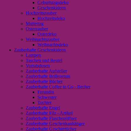
Geburtstagsdeko
Geschenkideen
Hochzeitszauber
Hochzeitsdeko
Muttertag
Osterzauber
Osterdeko
Weihnachtszauber
Weihnachtsdeko
Zauberhafte Geschenkideen
Lampen
Taschen und Beutel
Vorratsdosen
Zauberhafte Aufsteller
Zauberhafte Brillenetuis
Zauberhafte Bücher
Zauberhafte Coffee to Go - Becher
Freundin
Schwester
Tochter
Zauberhafte Engel
Zauberhafte Filz - Artikel
Zauberhafte Flaschenöffner
Zauberhafte Geschenkanhänger
Zauberhafte Geschirrtücher