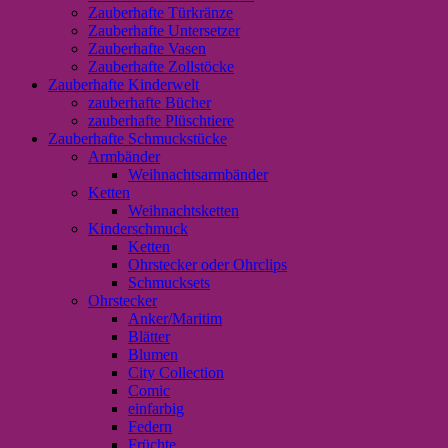
Zauberhafte Türkränze
Zauberhafte Untersetzer
Zauberhafte Vasen
Zauberhafte Zollstöcke
Zauberhafte Kinderwelt
zauberhafte Bücher
zauberhafte Plüschtiere
Zauberhafte Schmuckstücke
Armbänder
Weihnachtsarmbänder
Ketten
Weihnachtsketten
Kinderschmuck
Ketten
Ohrstecker oder Ohrclips
Schmucksets
Ohrstecker
Anker/Maritim
Blätter
Blumen
City Collection
Comic
einfarbig
Federn
Früchte