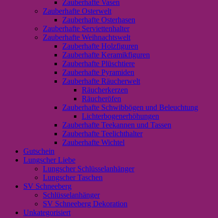
Zauberhafte Vasen
Zauberhafte Osterwelt
Zauberhafte Osterhasen
Zauberhafte Serviettenhalter
Zauberhafte Weihnachtswelt
Zauberhafte Holzfiguren
Zauberhafte Keramikfiguren
Zauberhafte Plüschtiere
Zauberhafte Pyramiden
Zauberhafte Räucherwelt
Räucherkerzen
Räucheröfen
Zauberhafte Schwibbögen und Beleuchtung
Lichterbogenerhöhungen
Zauberhafte Teekannen und Tassen
Zauberhafte Teelichthalter
Zauberhafte Wichtel
Gutschein
Lungscher Liebe
Lungscher Schlüsselanhänger
Lungscher Taschen
SV Schneeberg
Schlüsselanhänger
SV Schneeberg Dekoration
Unkategorisiert