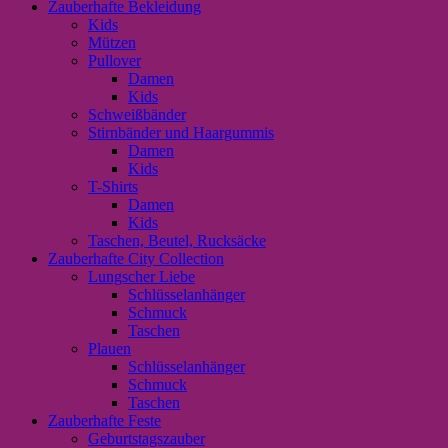
Zauberhafte Bekleidung
Kids
Mützen
Pullover
Damen
Kids
Schweißbänder
Stirnbänder und Haargummis
Damen
Kids
T-Shirts
Damen
Kids
Taschen, Beutel, Rucksäcke
Zauberhafte City Collection
Lungscher Liebe
Schlüsselanhänger
Schmuck
Taschen
Plauen
Schlüsselanhänger
Schmuck
Taschen
Zauberhafte Feste
Geburtstagszauber