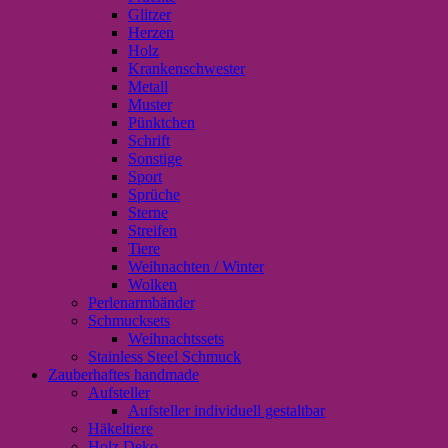
Glitzer
Herzen
Holz
Krankenschwester
Metall
Muster
Pünktchen
Schrift
Sonstige
Sport
Sprüche
Sterne
Streifen
Tiere
Weihnachten / Winter
Wolken
Perlenarmbänder
Schmucksets
Weihnachtssets
Stainless Steel Schmuck
Zauberhaftes handmade
Aufsteller
Aufsteller individuell gestaltbar
Häkeltiere
Holz Deko