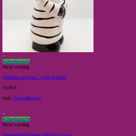
+
Schnellansicht
Nicht vorrätig
Nikolaus schwarz / weiß gestreift
10,00
€
zzgl.
Versandkosten
+
Schnellansicht
Nicht vorrätig
Zauberhafter kleiner Wichtel in rosa