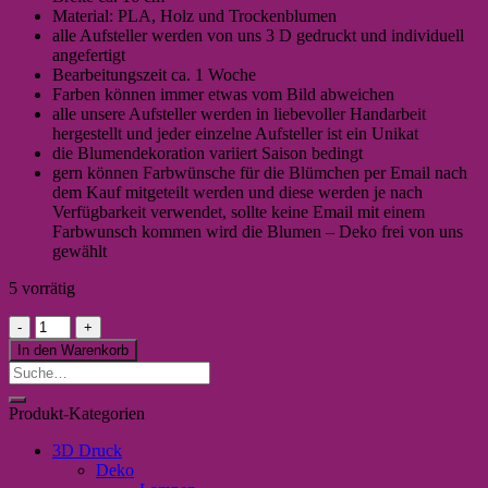
Material: PLA, Holz und Trockenblumen
alle Aufsteller werden von uns 3 D gedruckt und individuell
angefertigt
Bearbeitungszeit ca. 1 Woche
Farben können immer etwas vom Bild abweichen
alle unsere Aufsteller werden in liebevoller Handarbeit
hergestellt und jeder einzelne Aufsteller ist ein Unikat
die Blumendekoration variiert Saison bedingt
gern können Farbwünsche für die Blümchen per Email nach
dem Kauf mitgeteilt werden und diese werden je nach
Verfügbarkeit verwendet, sollte keine Email mit einem
Farbwunsch kommen wird die Blumen – Deko frei von uns
gewählt
5 vorrätig
Zauberhafter
Handmade
In den Warenkorb
Aufsteller
Suche
"Ab
nach:
hier
Produkt-Kategorien
bitte
LÄCHELN"
3D Druck
weiß
Deko
Menge