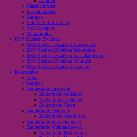
Lampen
Flaschenöffner
Geschenkideen
Lampen
Salz & Pfeffer Streuer
Solar Lampen
Windmühlen
BSV Sachsen Zwickau
BSV Sachsen Zwickau Accessoires
BSV Sachsen Zwickau Dekoration
BSV Sachsen Zwickau Fan - Bekleidung
BSV Sachsen Zwickau Schmuck
BSV Sachsen Zwickau Taschen
Dekozauber
Deko
Lampen
Zauberhafte Dekowelt
Zauberhafte Aufsteller
Zauberhafte Teelichter
Zauberhafte Vasen
Zauberhafte Osterwelt
Zauberhafte Osterhasen
Zauberhafte Serviettenhalter
Zauberhafte Weihnachtswelt
Zauberhafte Holzfiguren