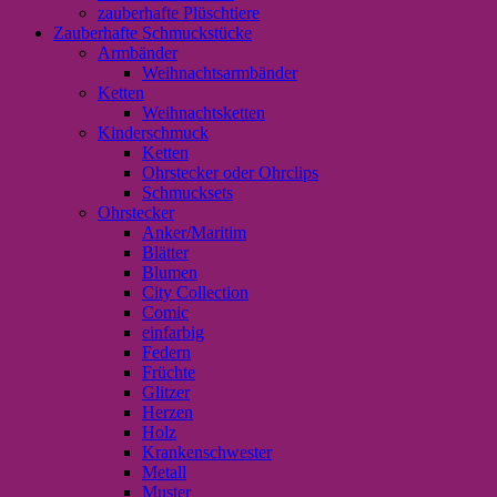
zauberhafte Plüschtiere
Zauberhafte Schmuckstücke
Armbänder
Weihnachtsarmbänder
Ketten
Weihnachtsketten
Kinderschmuck
Ketten
Ohrstecker oder Ohrclips
Schmucksets
Ohrstecker
Anker/Maritim
Blätter
Blumen
City Collection
Comic
einfarbig
Federn
Früchte
Glitzer
Herzen
Holz
Krankenschwester
Metall
Muster