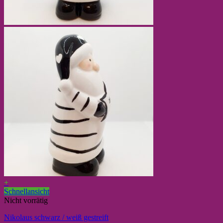
+
Schnellansicht
Nicht vorrätig
Nikolaus schwarz / weiß gestreift