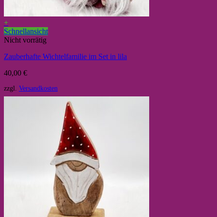
+
Schnellansicht
Nicht vorrätig
Zauberhafte Wichtelfamilie im Set in lila
40,00
€
zzgl.
Versandkosten