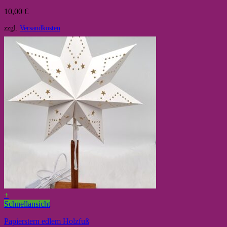
10,00
€
zzgl.
Versandkosten
+
Schnellansicht
Papierstern edlem Holzfuß