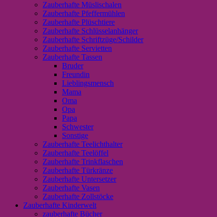
Zauberhafte Müslischalen
Zauberhafte Pfeffermühlen
Zauberhafte Plüschtiere
Zauberhafte Schlüsselanhänger
Zauberhafte Schriftzüge/Schilder
Zauberhafte Servietten
Zauberhafte Tassen
Bruder
Freundin
Lieblingsmensch
Mama
Oma
Opa
Papa
Schwester
Sonstige
Zauberhafte Teelichthalter
Zauberhafte Teelöffel
Zauberhafte Trinkflaschen
Zauberhafte Türkränze
Zauberhafte Untersetzer
Zauberhafte Vasen
Zauberhafte Zollstöcke
Zauberhafte Kinderwelt
zauberhafte Bücher