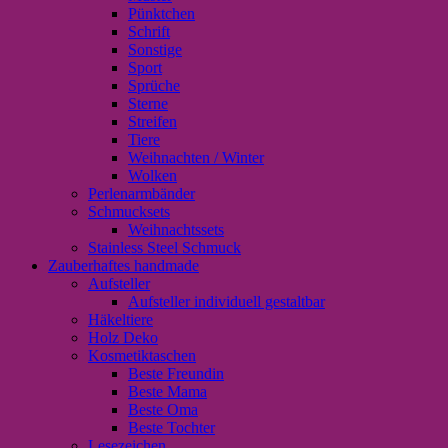
Pünktchen
Schrift
Sonstige
Sport
Sprüche
Sterne
Streifen
Tiere
Weihnachten / Winter
Wolken
Perlenarmbänder
Schmucksets
Weihnachtssets
Stainless Steel Schmuck
Zauberhaftes handmade
Aufsteller
Aufsteller individuell gestaltbar
Häkeltiere
Holz Deko
Kosmetiktaschen
Beste Freundin
Beste Mama
Beste Oma
Beste Tochter
Lesezeichen