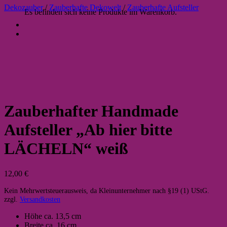
Dekozauber
/
Zauberhafte Dekowelt
/
Zauberhafte Aufsteller
Es befinden sich keine Produkte im Warenkorb.
Zauberhafter Handmade
Aufsteller „Ab hier bitte
LÄCHELN“ weiß
12,00
€
Kein Mehrwertsteuerausweis, da Kleinunternehmer nach §19 (1) UStG.
zzgl.
Versandkosten
Höhe ca. 13,5 cm
Breite ca. 16 cm