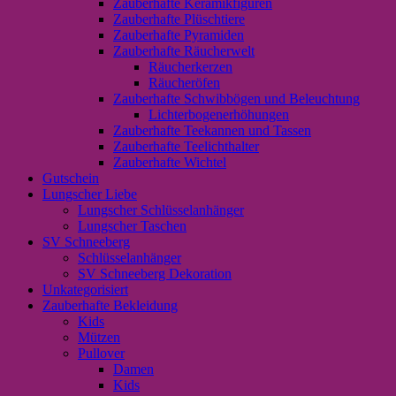
Zauberhafte Keramikfiguren
Zauberhafte Plüschtiere
Zauberhafte Pyramiden
Zauberhafte Räucherwelt
Räucherkerzen
Räucheröfen
Zauberhafte Schwibbögen und Beleuchtung
Lichterbogenerhöhungen
Zauberhafte Teekannen und Tassen
Zauberhafte Teelichthalter
Zauberhafte Wichtel
Gutschein
Lungscher Liebe
Lungscher Schlüsselanhänger
Lungscher Taschen
SV Schneeberg
Schlüsselanhänger
SV Schneeberg Dekoration
Unkategorisiert
Zauberhafte Bekleidung
Kids
Mützen
Pullover
Damen
Kids