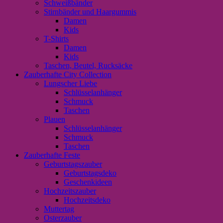
Schweißbänder
Stirnbänder und Haargummis
Damen
Kids
T-Shirts
Damen
Kids
Taschen, Beutel, Rucksäcke
Zauberhafte City Collection
Lungscher Liebe
Schlüsselanhänger
Schmuck
Taschen
Plauen
Schlüsselanhänger
Schmuck
Taschen
Zauberhafte Feste
Geburtstagszauber
Geburtstagsdeko
Geschenkideen
Hochzeitszauber
Hochzeitsdeko
Muttertag
Osterzauber