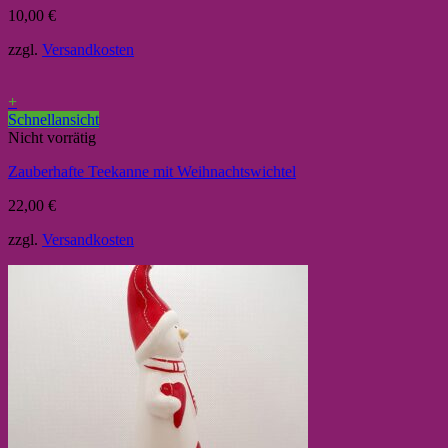
10,00
€
zzgl.
Versandkosten
+
Schnellansicht
Nicht vorrätig
Zauberhafte Teekanne mit Weihnachtswichtel
22,00
€
zzgl.
Versandkosten