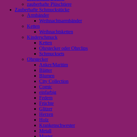
zauberhafte Plüschtiere
Zauberhafte Schmuckstücke
Armbänder
Weihnachtsarmbänder
Ketten
Weihnachtsketten
Kinderschmuck
Ketten
Ohrstecker oder Ohrclips
Schmucksets
Ohrstecker
Anker/Maritim
Blätter
Blumen
City Collection
Comic
einfarbig
Federn
Früchte
Glitzer
Herzen
Holz
Krankenschwester
Metall
Muster