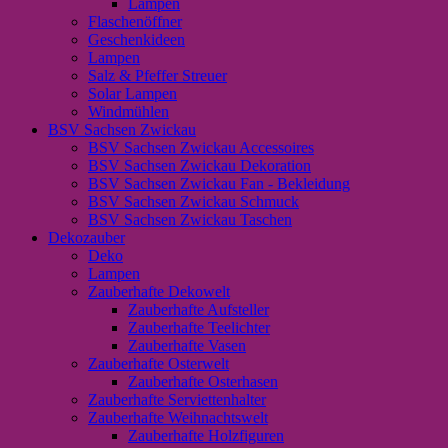
Lampen
Flaschenöffner
Geschenkideen
Lampen
Salz & Pfeffer Streuer
Solar Lampen
Windmühlen
BSV Sachsen Zwickau
BSV Sachsen Zwickau Accessoires
BSV Sachsen Zwickau Dekoration
BSV Sachsen Zwickau Fan - Bekleidung
BSV Sachsen Zwickau Schmuck
BSV Sachsen Zwickau Taschen
Dekozauber
Deko
Lampen
Zauberhafte Dekowelt
Zauberhafte Aufsteller
Zauberhafte Teelichter
Zauberhafte Vasen
Zauberhafte Osterwelt
Zauberhafte Osterhasen
Zauberhafte Serviettenhalter
Zauberhafte Weihnachtswelt
Zauberhafte Holzfiguren