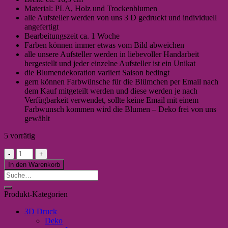
Material: PLA, Holz und Trockenblumen
alle Aufsteller werden von uns 3 D gedruckt und individuell
angefertigt
Bearbeitungszeit ca. 1 Woche
Farben können immer etwas vom Bild abweichen
alle unsere Aufsteller werden in liebevoller Handarbeit
hergestellt und jeder einzelne Aufsteller ist ein Unikat
die Blumendekoration variiert Saison bedingt
gern können Farbwünsche für die Blümchen per Email nach
dem Kauf mitgeteilt werden und diese werden je nach
Verfügbarkeit verwendet, sollte keine Email mit einem
Farbwunsch kommen wird die Blumen – Deko frei von uns
gewählt
5 vorrätig
Zauberhafter
Handmade
In den Warenkorb
Aufsteller
Suche
"Beste
nach:
Mama"
Produkt-Kategorien
(innen)
pink
3D Druck
Menge
Deko