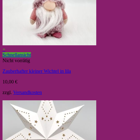
+
Schnellansicht
Nicht vorrätig
Zauberhafter kleiner Wichtel in lila
10,00
€
zzgl.
Versandkosten