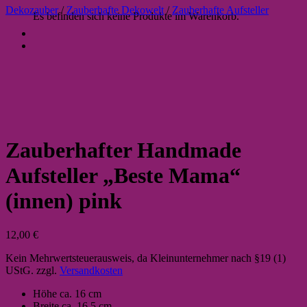
Dekozauber
/
Zauberhafte Dekowelt
/
Zauberhafte Aufsteller
Es befinden sich keine Produkte im Warenkorb.
Zauberhafter Handmade
Aufsteller „Beste Mama“
(innen) pink
12,00
€
Kein Mehrwertsteuerausweis, da Kleinunternehmer nach §19 (1)
UStG.
zzgl.
Versandkosten
Höhe ca. 16 cm
Breite ca. 16,5 cm