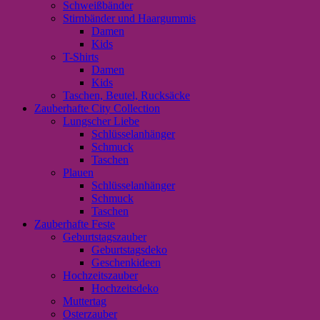
Schweißbänder
Stirnbänder und Haargummis
Damen
Kids
T-Shirts
Damen
Kids
Taschen, Beutel, Rucksäcke
Zauberhafte City Collection
Lungscher Liebe
Schlüsselanhänger
Schmuck
Taschen
Plauen
Schlüsselanhänger
Schmuck
Taschen
Zauberhafte Feste
Geburtstagszauber
Geburtstagsdeko
Geschenkideen
Hochzeitszauber
Hochzeitsdeko
Muttertag
Osterzauber