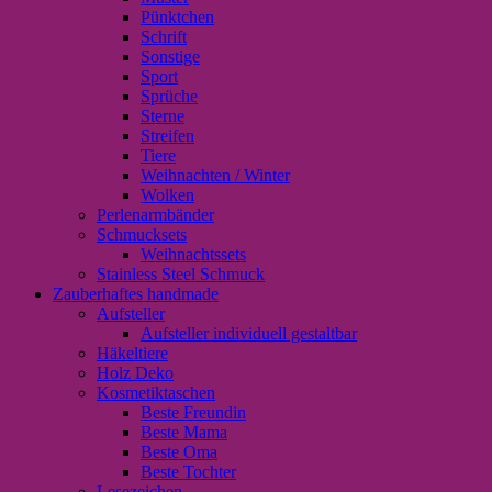
Pünktchen
Schrift
Sonstige
Sport
Sprüche
Sterne
Streifen
Tiere
Weihnachten / Winter
Wolken
Perlenarmbänder
Schmucksets
Weihnachtssets
Stainless Steel Schmuck
Zauberhaftes handmade
Aufsteller
Aufsteller individuell gestaltbar
Häkeltiere
Holz Deko
Kosmetiktaschen
Beste Freundin
Beste Mama
Beste Oma
Beste Tochter
Lesezeichen