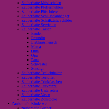
Zauberhafte Müslischalen
Zauberhafte Pfeffermühlen
Zauberhafte Plüschtiere
Zauberhafte Schlüsselanhänger
Zauberhafte Schriftzüge/Schilder
Zauberhafte Servietten
Zauberhafte Tassen
Bruder
Freundin
Lieblingsmensch
Mama
Oma
Opa
Papa
Schwester
Sonstige
Zauberhafte Teelichthalter
Zauberhafte Teelöffel
Zauberhafte Trinkflaschen
Zauberhafte Türkränze
Zauberhafte Untersetzer
Zauberhafte Vasen
Zauberhafte Zollstöcke
Zauberhafte Kinderwelt
zauberhafte Bücher