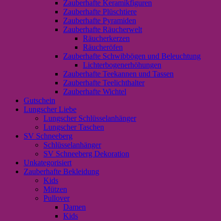
Zauberhafte Keramikfiguren
Zauberhafte Plüschtiere
Zauberhafte Pyramiden
Zauberhafte Räucherwelt
Räucherkerzen
Räucheröfen
Zauberhafte Schwibbögen und Beleuchtung
Lichterbogenerhöhungen
Zauberhafte Teekannen und Tassen
Zauberhafte Teelichthalter
Zauberhafte Wichtel
Gutschein
Lungscher Liebe
Lungscher Schlüsselanhänger
Lungscher Taschen
SV Schneeberg
Schlüsselanhänger
SV Schneeberg Dekoration
Unkategorisiert
Zauberhafte Bekleidung
Kids
Mützen
Pullover
Damen
Kids