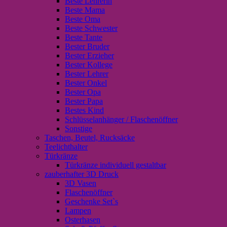
Beste Lehrerin
Beste Mama
Beste Oma
Beste Schwester
Beste Tante
Bester Bruder
Bester Erzieher
Bester Kollege
Bester Lehrer
Bester Onkel
Bester Opa
Bester Papa
Bestes Kind
Schlüsselanhänger / Flaschenöffner
Sonstige
Taschen, Beutel, Rucksäcke
Teelichthalter
Türkränze
Türkränze individuell gestaltbar
zauberhafter 3D Druck
3D Vasen
Flaschenöffner
Geschenke Set`s
Lampen
Osterhasen