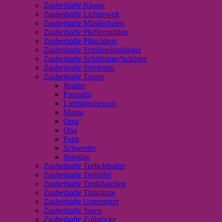
Zauberhafte Kissen
Zauberhafte Lichterwelt
Zauberhafte Müslischalen
Zauberhafte Pfeffermühlen
Zauberhafte Plüschtiere
Zauberhafte Schlüsselanhänger
Zauberhafte Schriftzüge/Schilder
Zauberhafte Servietten
Zauberhafte Tassen
Bruder
Freundin
Lieblingsmensch
Mama
Oma
Opa
Papa
Schwester
Sonstige
Zauberhafte Teelichthalter
Zauberhafte Teelöffel
Zauberhafte Trinkflaschen
Zauberhafte Türkränze
Zauberhafte Untersetzer
Zauberhafte Vasen
Zauberhafte Zollstöcke