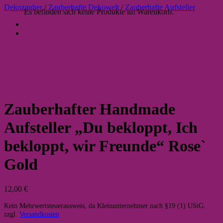
Dekozauber
/
Zauberhafte Dekowelt
/
Zauberhafte Aufsteller
Es befinden sich keine Produkte im Warenkorb.
Zauberhafter Handmade
Aufsteller „Du bekloppt, Ich
bekloppt, wir Freunde“ Rose`
Gold
12,00
€
Kein Mehrwertsteuerausweis, da Kleinunternehmer nach §19 (1) UStG.
zzgl.
Versandkosten