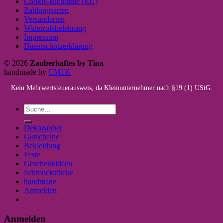
Cookie-Richtlinie (EU)
Zahlungsarten
Versandarten
Widerrufsbelehrung
Impressum
Datenschutzerklärung
© 2026
Zauberhaftes by Tina
handmade by
CM1K
Kein Mehrwertsteuerausweis, da Kleinunternehmer nach §19 (1) UStG.
Suche
nach:
Dekozauber
Gutscheine
Bekleidung
Feste
Geschenkideen
Schmuckstücke
handmade
Anmelden
Anmelden