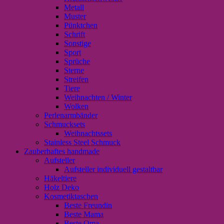
Metall
Muster
Pünktchen
Schrift
Sonstige
Sport
Sprüche
Sterne
Streifen
Tiere
Weihnachten / Winter
Wolken
Perlenarmbänder
Schmucksets
Weihnachtssets
Stainless Steel Schmuck
Zauberhaftes handmade
Aufsteller
Aufsteller individuell gestaltbar
Häkeltiere
Holz Deko
Kosmetiktaschen
Beste Freundin
Beste Mama
Beste Oma