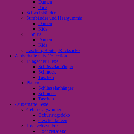
Damen
Kids
Schweißbänder
Stirnbänder und Haargummis
Damen
Kids
T-Shirts
Damen
Kids
Taschen, Beutel, Rucksäcke
Zauberhafte City Collection
Lungscher Liebe
Schlüsselanhänger
Schmuck
Taschen
Plauen
Schlüsselanhänger
Schmuck
Taschen
Zauberhafte Feste
Geburtstagszauber
Geburtstagsdeko
Geschenkideen
Hochzeitszauber
Hochzeitsdeko