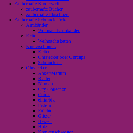
Zauberhafte Kinderwelt
zauberhafte Bücher
zauberhafte Plüschtiere
Zauberhafte Schmuckstücke
Armbänder
Weihnachtsarmbänder
Ketten
Weihnachtsketten
Kinderschmuck
Ketten
Ohrstecker oder Ohrclips
Schmucksets
Ohrstecker
Anker/Maritim
Blätter
Blumen
City Collection
Comic
einfarbig
Federn
Früchte
Glitzer
Herzen
Holz
Krankenschwester