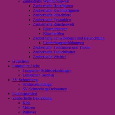
Zauberhafte Weihnachtswelt
Zauberhafte Holzfiguren
Zauberhafte Keramikfiguren
Zauberhafte Plüschtiere
Zauberhafte Pyramiden
Zauberhafte Räucherwelt
Räucherkerzen
Räucheröfen
Zauberhafte Schwibbögen und Beleuchtung
Lichterbogenerhöhungen
Zauberhafte Teekannen und Tassen
Zauberhafte Teelichthalter
Zauberhafte Wichtel
Gutschein
Lungscher Liebe
Lungscher Schlüsselanhänger
Lungscher Taschen
SV Schneeberg
Schlüsselanhänger
SV Schneeberg Dekoration
Unkategorisiert
Zauberhafte Bekleidung
Kids
Mützen
Pullover