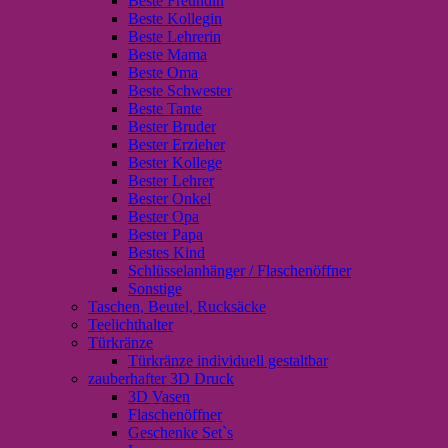
Beste Freundin
Beste Kollegin
Beste Lehrerin
Beste Mama
Beste Oma
Beste Schwester
Beste Tante
Bester Bruder
Bester Erzieher
Bester Kollege
Bester Lehrer
Bester Onkel
Bester Opa
Bester Papa
Bestes Kind
Schlüsselanhänger / Flaschenöffner
Sonstige
Taschen, Beutel, Rucksäcke
Teelichthalter
Türkränze
Türkränze individuell gestaltbar
zauberhafter 3D Druck
3D Vasen
Flaschenöffner
Geschenke Set`s