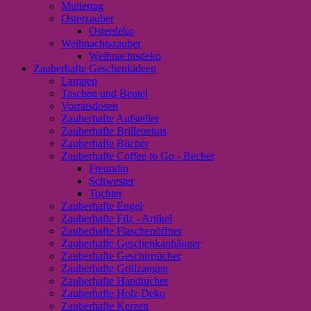
Muttertag
Osterzauber
Osterdeko
Weihnachtszauber
Weihnachtsdeko
Zauberhafte Geschenkideen
Lampen
Taschen und Beutel
Vorratsdosen
Zauberhafte Aufsteller
Zauberhafte Brillenetuis
Zauberhafte Bücher
Zauberhafte Coffee to Go - Becher
Freundin
Schwester
Tochter
Zauberhafte Engel
Zauberhafte Filz - Artikel
Zauberhafte Flaschenöffner
Zauberhafte Geschenkanhänger
Zauberhafte Geschirrtücher
Zauberhafte Grillzangen
Zauberhafte Handtücher
Zauberhafte Holz Deko
Zauberhafte Kerzen