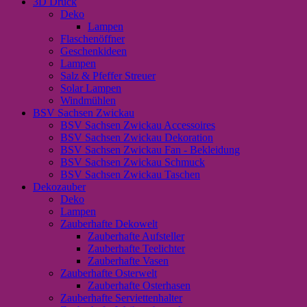
3D Druck
wir
Deko
Freunde"
Lampen
Rose`
Flaschenöffner
Gold
Geschenkideen
Menge
Lampen
Salz & Pfeffer Streuer
Solar Lampen
Windmühlen
BSV Sachsen Zwickau
BSV Sachsen Zwickau Accessoires
BSV Sachsen Zwickau Dekoration
BSV Sachsen Zwickau Fan - Bekleidung
BSV Sachsen Zwickau Schmuck
BSV Sachsen Zwickau Taschen
Dekozauber
Deko
Lampen
Zauberhafte Dekowelt
Zauberhafte Aufsteller
Zauberhafte Teelichter
Zauberhafte Vasen
Zauberhafte Osterwelt
Zauberhafte Osterhasen
Zauberhafte Serviettenhalter