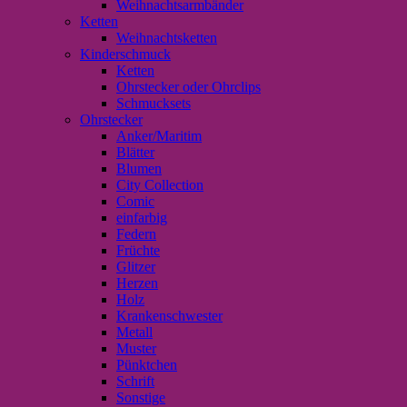
Weihnachtsarmbänder
Ketten
Weihnachtsketten
Kinderschmuck
Ketten
Ohrstecker oder Ohrclips
Schmucksets
Ohrstecker
Anker/Maritim
Blätter
Blumen
City Collection
Comic
einfarbig
Federn
Früchte
Glitzer
Herzen
Holz
Krankenschwester
Metall
Muster
Pünktchen
Schrift
Sonstige