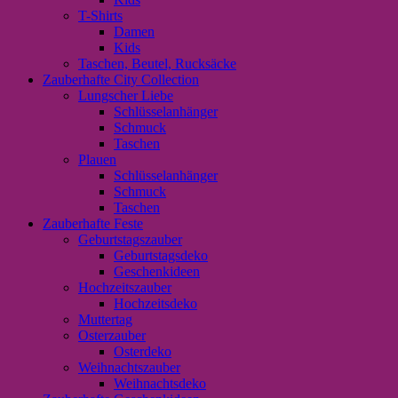
T-Shirts
Damen
Kids
Taschen, Beutel, Rucksäcke
Zauberhafte City Collection
Lungscher Liebe
Schlüsselanhänger
Schmuck
Taschen
Plauen
Schlüsselanhänger
Schmuck
Taschen
Zauberhafte Feste
Geburtstagszauber
Geburtstagsdeko
Geschenkideen
Hochzeitszauber
Hochzeitsdeko
Muttertag
Osterzauber
Osterdeko
Weihnachtszauber
Weihnachtsdeko