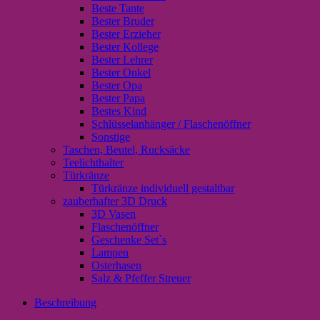
Beste Tante
Bester Bruder
Bester Erzieher
Bester Kollege
Bester Lehrer
Bester Onkel
Bester Opa
Bester Papa
Bestes Kind
Schlüsselanhänger / Flaschenöffner
Sonstige
Taschen, Beutel, Rucksäcke
Teelichthalter
Türkränze
Türkränze individuell gestaltbar
zauberhafter 3D Druck
3D Vasen
Flaschenöffner
Geschenke Set`s
Lampen
Osterhasen
Salz & Pfeffer Streuer
Beschreibung