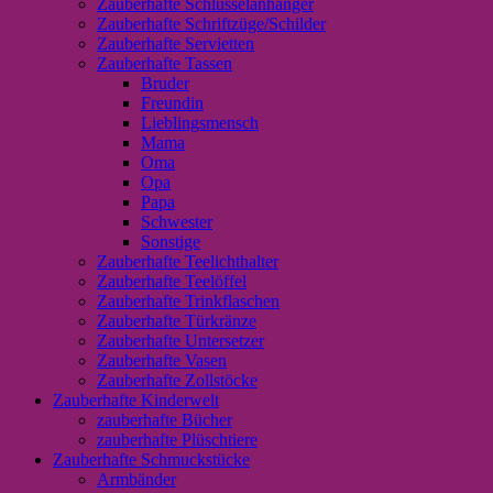
Zauberhafte Schlüsselanhänger
Zauberhafte Schriftzüge/Schilder
Zauberhafte Servietten
Zauberhafte Tassen
Bruder
Freundin
Lieblingsmensch
Mama
Oma
Opa
Papa
Schwester
Sonstige
Zauberhafte Teelichthalter
Zauberhafte Teelöffel
Zauberhafte Trinkflaschen
Zauberhafte Türkränze
Zauberhafte Untersetzer
Zauberhafte Vasen
Zauberhafte Zollstöcke
Zauberhafte Kinderwelt
zauberhafte Bücher
zauberhafte Plüschtiere
Zauberhafte Schmuckstücke
Armbänder