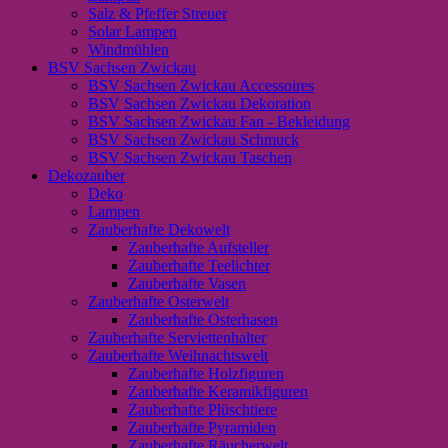
Salz & Pfeffer Streuer
Solar Lampen
Windmühlen
BSV Sachsen Zwickau
BSV Sachsen Zwickau Accessoires
BSV Sachsen Zwickau Dekoration
BSV Sachsen Zwickau Fan - Bekleidung
BSV Sachsen Zwickau Schmuck
BSV Sachsen Zwickau Taschen
Dekozauber
Deko
Lampen
Zauberhafte Dekowelt
Zauberhafte Aufsteller
Zauberhafte Teelichter
Zauberhafte Vasen
Zauberhafte Osterwelt
Zauberhafte Osterhasen
Zauberhafte Serviettenhalter
Zauberhafte Weihnachtswelt
Zauberhafte Holzfiguren
Zauberhafte Keramikfiguren
Zauberhafte Plüschtiere
Zauberhafte Pyramiden
Zauberhafte Räucherwelt