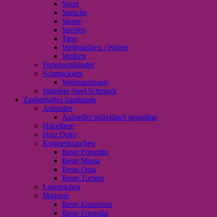
Sport
Sprüche
Sterne
Streifen
Tiere
Weihnachten / Winter
Wolken
Perlenarmbänder
Schmucksets
Weihnachtssets
Stainless Steel Schmuck
Zauberhaftes handmade
Aufsteller
Aufsteller individuell gestaltbar
Häkeltiere
Holz Deko
Kosmetiktaschen
Beste Freundin
Beste Mama
Beste Oma
Beste Tochter
Lesezeichen
Magnete
Beste Erzieherin
Beste Freundin