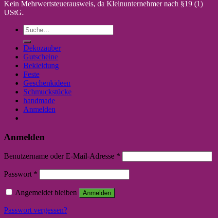
Kein Mehrwertsteuerausweis, da Kleinunternehmer nach §19 (1)
UStG.
Suche
nach:
Dekozauber
Gutscheine
Bekleidung
Feste
Geschenkideen
Schmuckstücke
handmade
Anmelden
Anmelden
Benutzername oder E-Mail-Adresse
*
Passwort
*
Angemeldet bleiben
Anmelden
Passwort vergessen?