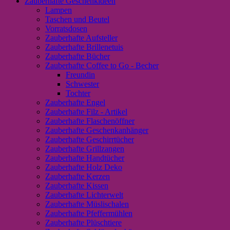
Zauberhafte Geschenkideen
Lampen
Taschen und Beutel
Vorratsdosen
Zauberhafte Aufsteller
Zauberhafte Brillenetuis
Zauberhafte Bücher
Zauberhafte Coffee to Go - Becher
Freundin
Schwester
Tochter
Zauberhafte Engel
Zauberhafte Filz - Artikel
Zauberhafte Flaschenöffner
Zauberhafte Geschenkanhänger
Zauberhafte Geschirrtücher
Zauberhafte Grillzangen
Zauberhafte Handtücher
Zauberhafte Holz Deko
Zauberhafte Kerzen
Zauberhafte Kissen
Zauberhafte Lichterwelt
Zauberhafte Müslischalen
Zauberhafte Pfeffermühlen
Zauberhafte Plüschtiere