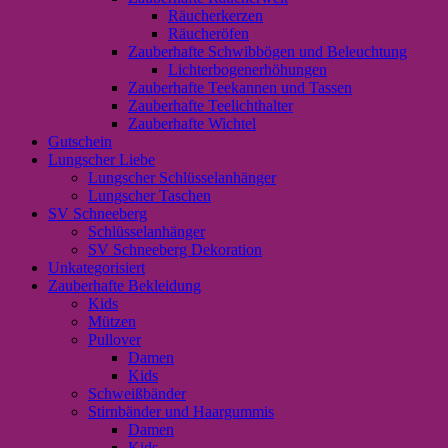
Räucherkerzen
Räucheröfen
Zauberhafte Schwibbögen und Beleuchtung
Lichterbogenerhöhungen
Zauberhafte Teekannen und Tassen
Zauberhafte Teelichthalter
Zauberhafte Wichtel
Gutschein
Lungscher Liebe
Lungscher Schlüsselanhänger
Lungscher Taschen
SV Schneeberg
Schlüsselanhänger
SV Schneeberg Dekoration
Unkategorisiert
Zauberhafte Bekleidung
Kids
Mützen
Pullover
Damen
Kids
Schweißbänder
Stirnbänder und Haargummis
Damen
Kids