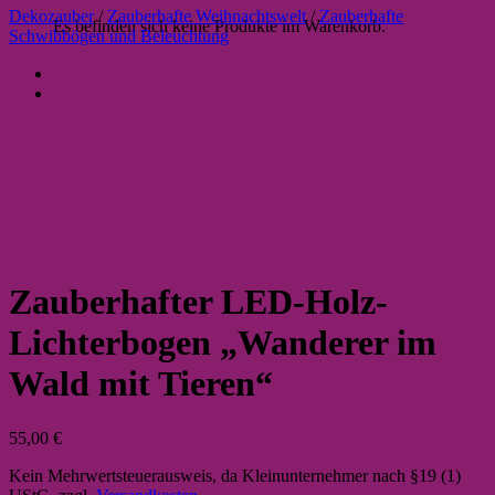
Dekozauber
/
Zauberhafte Weihnachtswelt
/
Zauberhafte
Es befinden sich keine Produkte im Warenkorb.
Schwibbögen und Beleuchtung
Zauberhafter LED-Holz-
Lichterbogen „Wanderer im
Wald mit Tieren“
55,00
€
Kein Mehrwertsteuerausweis, da Kleinunternehmer nach §19 (1)