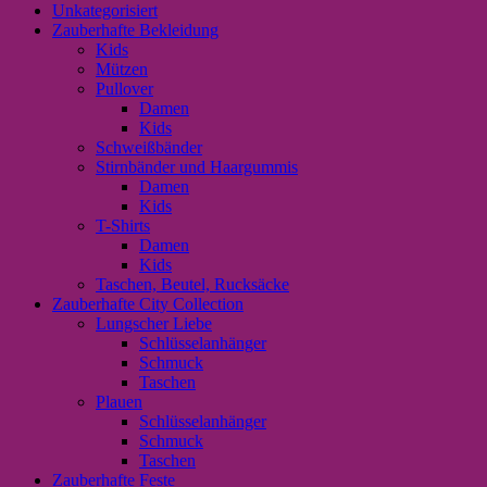
Unkategorisiert
Zauberhafte Bekleidung
Kids
Mützen
Pullover
Damen
Kids
Schweißbänder
Stirnbänder und Haargummis
Damen
Kids
T-Shirts
Damen
Kids
Taschen, Beutel, Rucksäcke
Zauberhafte City Collection
Lungscher Liebe
Schlüsselanhänger
Schmuck
Taschen
Plauen
Schlüsselanhänger
Schmuck
Taschen
Zauberhafte Feste