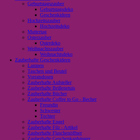
Geburtstagszauber
Geburtstagsdeko
Geschenkideen
Hochzeitszauber
Hochzeitsdeko
Muttertag
Osterzauber
Osterdeko
Weihnachtszauber
Weihnachtsdeko
Zauberhafte Geschenkideen
Lampen
Taschen und Beutel
Vorratsdosen
Zauberhafte Aufsteller
Zauberhafte Brillenetuis
Zauberhafte Bücher
Zauberhafte Coffee to Go - Becher
Freundin
Schwester
Tochter
Zauberhafte Engel
Zauberhafte Filz - Artikel
Zauberhafte Flaschenöffner
Zauberhafte Geschenkanhänger