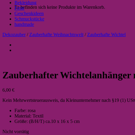
Bekleidung
Es befinden sich keine Produkte im Warenkorb.
Feste
Geschenkideen
Schmuckstücke
handmade
Dekozauber
/
Zauberhafte Weihnachtswelt
/
Zauberhafte Wichtel
Zauberhafter Wichtelanhänger m
6,00
€
Kein Mehrwertsteuerausweis, da Kleinunternehmer nach §19 (1) US
Farbe: rosa
Material: Textil
Größe: (B/H/T) ca.10 x 16 x 5 cm
Nicht vorrätig