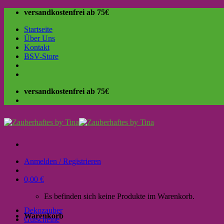
Skip
versandkostenfrei ab 75€
to
Startseite
content
Über Uns
Kontakt
BSV-Store
versandkostenfrei ab 75€
Anmelden / Registrieren
0,00
€
Es befinden sich keine Produkte im Warenkorb.
Dekozauber
Warenkorb
Gutscheine