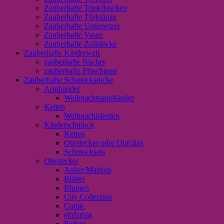
Zauberhafte Trinkflaschen
Zauberhafte Türkränze
Zauberhafte Untersetzer
Zauberhafte Vasen
Zauberhafte Zollstöcke
Zauberhafte Kinderwelt
zauberhafte Bücher
zauberhafte Plüschtiere
Zauberhafte Schmuckstücke
Armbänder
Weihnachtsarmbänder
Ketten
Weihnachtsketten
Kinderschmuck
Ketten
Ohrstecker oder Ohrclips
Schmucksets
Ohrstecker
Anker/Maritim
Blätter
Blumen
City Collection
Comic
einfarbig
Federn