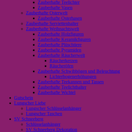
Zauberhafte Teelichter
Zauberhafte Vasen
Zauberhafte Osterwelt
Zauberhafte Osterhasen
Zauberhafte Serviettenhalter
Zauberhafte Weihnachtswelt
Zauberhafte Holzfiguren
Zauberhafte Keramikfiguren
Zauberhafte Plüschtiere
Zauberhafte Pyramiden
Zauberhafte Räucherwelt
Räucherkerzen
Räucheröfen
Zauberhafte Schwibbögen und Beleuchtung
Lichterbogenerhöhungen
Zauberhafte Teekannen und Tassen
Zauberhafte Teelichthalter
Zauberhafte Wichtel
Gutschein
Lungscher Liebe
Lungscher Schlüsselanhänger
Lungscher Taschen
SV Schneeberg
Schlüsselanhänger
SV Schneeberg Dekoration