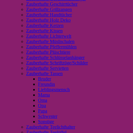
Zauberhafte Geschirrtücher
Zauberhafte Grillzangen
Zauberhafte Handtücher
Zauberhafte Holz Deko
Zauberhafte Kerzen
Zauberhafte Kissen
Zauberhafte Lichterwelt
Zauberhafte Müslischalen
Zauberhafte Pfeffermühlen
Zauberhafte Plüschtiere
Zauberhafte Schlüsselanhänger
Zauberhafte Schriftzüge/Schilder
Zauberhafte Servietten
Zauberhafte Tassen
Bruder
Freundin
Lieblingsmensch
Mama
Oma
Opa
Papa
Schwester
Sonstige
Zauberhafte Teelichthalter
Zauberhafte Teelöffel