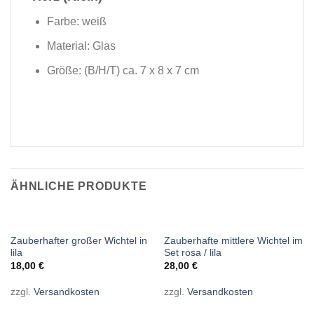
Farbe: weiß
Material: Glas
Größe: (B/H/T) ca. 7 x 8 x 7 cm
ÄHNLICHE PRODUKTE
NICHT VORRÄTIG
NICHT VORRÄTIG
Zauberhafter großer Wichtel in
Zauberhafte mittlere Wichtel im
lila
Set rosa / lila
18,00
€
28,00
€
zzgl.
Versandkosten
zzgl.
Versandkosten