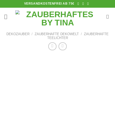
Skip
VERSANDKOSTENFREI AB 75€
to
content
DEKOZAUBER
/
ZAUBERHAFTE DEKOWELT
/
ZAUBERHAFTE
TEELICHTER