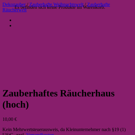
Dekozauber
/
Zauberhafte Weihnachtswelt
/
Zauberhafte
Es befinden sich keine Produkte im Warenkorb.
Räucherwelt
Zauberhaftes Räucherhaus
(hoch)
10,00
€
Kein Mehrwertsteuerausweis, da Kleinunternehmer nach §19 (1)
UStG.
zzgl.
Versandkosten