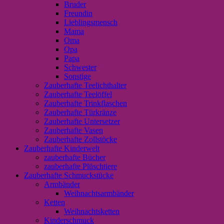
Bruder
Freundin
Lieblingsmensch
Mama
Oma
Opa
Papa
Schwester
Sonstige
Zauberhafte Teelichthalter
Zauberhafte Teelöffel
Zauberhafte Trinkflaschen
Zauberhafte Türkränze
Zauberhafte Untersetzer
Zauberhafte Vasen
Zauberhafte Zollstöcke
Zauberhafte Kinderwelt
zauberhafte Bücher
zauberhafte Plüschtiere
Zauberhafte Schmuckstücke
Armbänder
Weihnachtsarmbänder
Ketten
Weihnachtsketten
Kinderschmuck