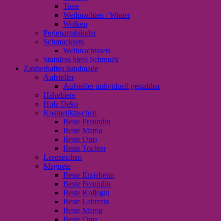
Tiere
Weihnachten / Winter
Wolken
Perlenarmbänder
Schmucksets
Weihnachtssets
Stainless Steel Schmuck
Zauberhaftes handmade
Aufsteller
Aufsteller individuell gestaltbar
Häkeltiere
Holz Deko
Kosmetiktaschen
Beste Freundin
Beste Mama
Beste Oma
Beste Tochter
Lesezeichen
Magnete
Beste Erzieherin
Beste Freundin
Beste Kollegin
Beste Lehrerin
Beste Mama
Beste Oma