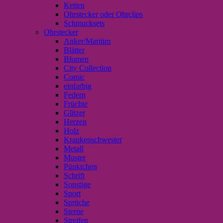
Ketten
Ohrstecker oder Ohrclips
Schmucksets
Ohrstecker
Anker/Maritim
Blätter
Blumen
City Collection
Comic
einfarbig
Federn
Früchte
Glitzer
Herzen
Holz
Krankenschwester
Metall
Muster
Pünktchen
Schrift
Sonstige
Sport
Sprüche
Sterne
Streifen