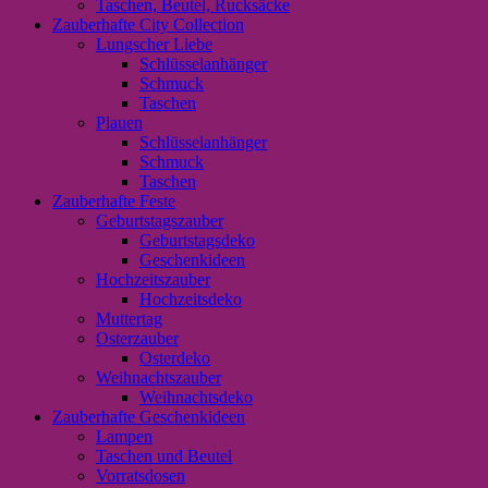
Taschen, Beutel, Rucksäcke
Zauberhafte City Collection
Lungscher Liebe
Schlüsselanhänger
Schmuck
Taschen
Plauen
Schlüsselanhänger
Schmuck
Taschen
Zauberhafte Feste
Geburtstagszauber
Geburtstagsdeko
Geschenkideen
Hochzeitszauber
Hochzeitsdeko
Muttertag
Osterzauber
Osterdeko
Weihnachtszauber
Weihnachtsdeko
Zauberhafte Geschenkideen
Lampen
Taschen und Beutel
Vorratsdosen