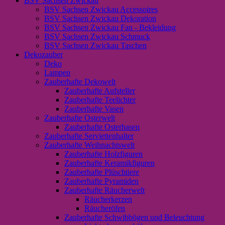
BSV Sachsen Zwickau
BSV Sachsen Zwickau Accessoires
BSV Sachsen Zwickau Dekoration
BSV Sachsen Zwickau Fan - Bekleidung
BSV Sachsen Zwickau Schmuck
BSV Sachsen Zwickau Taschen
Dekozauber
Deko
Lampen
Zauberhafte Dekowelt
Zauberhafte Aufsteller
Zauberhafte Teelichter
Zauberhafte Vasen
Zauberhafte Osterwelt
Zauberhafte Osterhasen
Zauberhafte Serviettenhalter
Zauberhafte Weihnachtswelt
Zauberhafte Holzfiguren
Zauberhafte Keramikfiguren
Zauberhafte Plüschtiere
Zauberhafte Pyramiden
Zauberhafte Räucherwelt
Räucherkerzen
Räucheröfen
Zauberhafte Schwibbögen und Beleuchtung