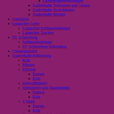
Lichterbogenerhöhungen
Zauberhafte Teekannen und Tassen
Zauberhafte Teelichthalter
Zauberhafte Wichtel
Gutschein
Lungscher Liebe
Lungscher Schlüsselanhänger
Lungscher Taschen
SV Schneeberg
Schlüsselanhänger
SV Schneeberg Dekoration
Unkategorisiert
Zauberhafte Bekleidung
Kids
Mützen
Pullover
Damen
Kids
Schweißbänder
Stirnbänder und Haargummis
Damen
Kids
T-Shirts
Damen
Kids