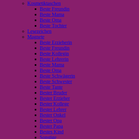
Kosmetiktaschen
Beste Freundin
Beste Mama
Beste Oma
Beste Tochter
Lesezeichen
Magnete
Beste Erzieherin
Beste Freundin
Beste Kollegin
Beste Lehrerin
Beste Mama
Beste Oma
Beste Schwägerin
Beste Schwester
Beste Tante
Bester Bruder
Bester Erzieher
Bester Kollege
Bester Lehrer
Bester Onkel
Bester Opa
Bester Papa
Bestes Kind
Sonstige