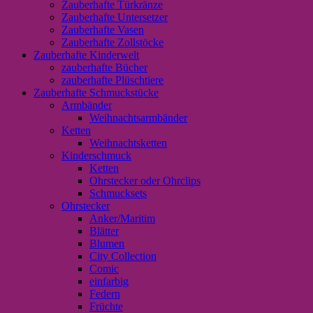
Zauberhafte Türkränze
Zauberhafte Untersetzer
Zauberhafte Vasen
Zauberhafte Zollstöcke
Zauberhafte Kinderwelt
zauberhafte Bücher
zauberhafte Plüschtiere
Zauberhafte Schmuckstücke
Armbänder
Weihnachtsarmbänder
Ketten
Weihnachtsketten
Kinderschmuck
Ketten
Ohrstecker oder Ohrclips
Schmucksets
Ohrstecker
Anker/Maritim
Blätter
Blumen
City Collection
Comic
einfarbig
Federn
Früchte