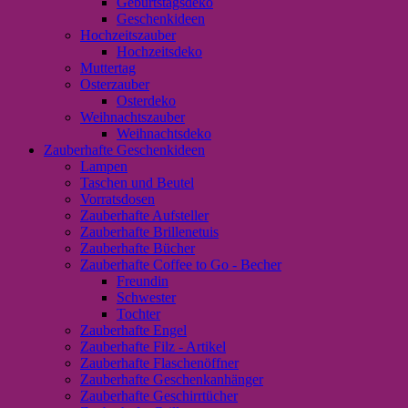
Geburtstagsdeko
Geschenkideen
Hochzeitszauber
Hochzeitsdeko
Muttertag
Osterzauber
Osterdeko
Weihnachtszauber
Weihnachtsdeko
Zauberhafte Geschenkideen
Lampen
Taschen und Beutel
Vorratsdosen
Zauberhafte Aufsteller
Zauberhafte Brillenetuis
Zauberhafte Bücher
Zauberhafte Coffee to Go - Becher
Freundin
Schwester
Tochter
Zauberhafte Engel
Zauberhafte Filz - Artikel
Zauberhafte Flaschenöffner
Zauberhafte Geschenkanhänger
Zauberhafte Geschirrtücher