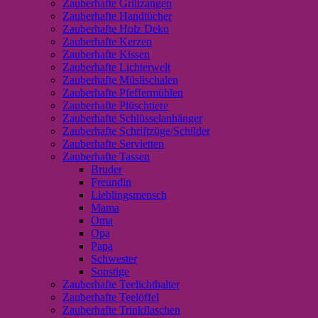
Zauberhafte Grillzangen
Zauberhafte Handtücher
Zauberhafte Holz Deko
Zauberhafte Kerzen
Zauberhafte Kissen
Zauberhafte Lichterwelt
Zauberhafte Müslischalen
Zauberhafte Pfeffermühlen
Zauberhafte Plüschtiere
Zauberhafte Schlüsselanhänger
Zauberhafte Schriftzüge/Schilder
Zauberhafte Servietten
Zauberhafte Tassen
Bruder
Freundin
Lieblingsmensch
Mama
Oma
Opa
Papa
Schwester
Sonstige
Zauberhafte Teelichthalter
Zauberhafte Teelöffel
Zauberhafte Trinkflaschen