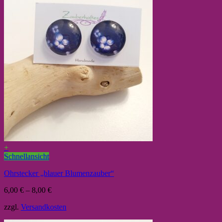
+
Schnellansicht
Ohrstecker „blauer Blumenzauber“
6,00
€
–
8,00
€
zzgl.
Versandkosten