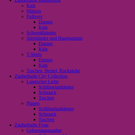
Zauberhafte Bekleidung
Kids
Mützen
Pullover
Damen
Kids
Schweißbänder
Stirnbänder und Haargummis
Damen
Kids
T-Shirts
Damen
Kids
Taschen, Beutel, Rucksäcke
Zauberhafte City Collection
Lungscher Liebe
Schlüsselanhänger
Schmuck
Taschen
Plauen
Schlüsselanhänger
Schmuck
Taschen
Zauberhafte Feste
Geburtstagszauber