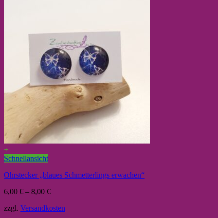
+
Schnellansicht
Ohrstecker „blaues Schmetterlings erwachen“
6,00
€
–
8,00
€
zzgl.
Versandkosten