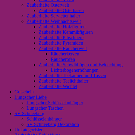
Zauberhafte Osterwelt
Zauberhafte Osterhasen
Zauberhafte Serviettenhalter
Zauberhafte Weihnachtswelt
Zauberhafte Holzfiguren
Zauberhafte Keramikfiguren
Zauberhafte Plüschtiere
Zauberhafte Pyramiden
Zauberhafte Räucherwelt
Räucherkerzen
Räucheröfen
Zauberhafte Schwibbögen und Beleuchtung
Lichterbogenerhöhungen
Zauberhafte Teekannen und Tassen
Zauberhafte Teelichthalter
Zauberhafte Wichtel
Gutschein
Lungscher Liebe
Lungscher Schlüsselanhänger
Lungscher Taschen
SV Schneeberg
Schlüsselanhänger
SV Schneeberg Dekoration
Unkategorisiert