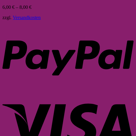
6,00
€
–
8,00
€
zzgl.
Versandkosten