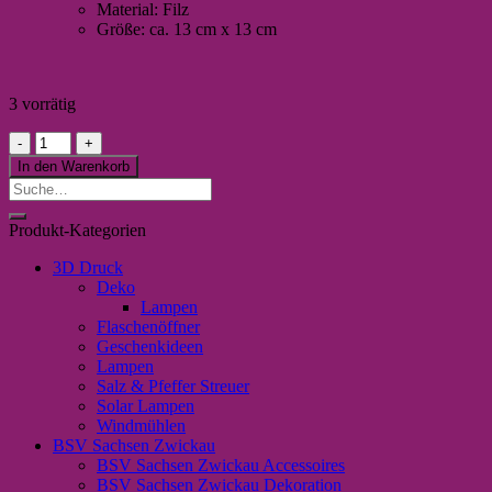
Material: Filz
Größe: ca. 13 cm x 13 cm
3 vorrätig
Geschenkanhänger
/
In den Warenkorb
Untersetzer
Suche
Herz
nach:
"Du
Produkt-Kategorien
bist
mein
3D Druck
Glück"
Deko
Menge
Lampen
Flaschenöffner
Geschenkideen
Lampen
Salz & Pfeffer Streuer
Solar Lampen
Windmühlen
BSV Sachsen Zwickau
BSV Sachsen Zwickau Accessoires
BSV Sachsen Zwickau Dekoration