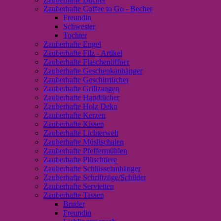
Zauberhafte Coffee to Go - Becher
Freundin
Schwester
Tochter
Zauberhafte Engel
Zauberhafte Filz - Artikel
Zauberhafte Flaschenöffner
Zauberhafte Geschenkanhänger
Zauberhafte Geschirrtücher
Zauberhafte Grillzangen
Zauberhafte Handtücher
Zauberhafte Holz Deko
Zauberhafte Kerzen
Zauberhafte Kissen
Zauberhafte Lichterwelt
Zauberhafte Müslischalen
Zauberhafte Pfeffermühlen
Zauberhafte Plüschtiere
Zauberhafte Schlüsselanhänger
Zauberhafte Schriftzüge/Schilder
Zauberhafte Servietten
Zauberhafte Tassen
Bruder
Freundin