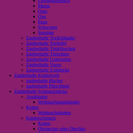
Lieblingsmensch
Mama
Oma
Opa
Papa
Schwester
Sonstige
Zauberhafte Teelichthalter
Zauberhafte Teelöffel
Zauberhafte Trinkflaschen
Zauberhafte Türkränze
Zauberhafte Untersetzer
Zauberhafte Vasen
Zauberhafte Zollstöcke
Zauberhafte Kinderwelt
zauberhafte Bücher
zauberhafte Plüschtiere
Zauberhafte Schmuckstücke
Armbänder
Weihnachtsarmbänder
Ketten
Weihnachtsketten
Kinderschmuck
Ketten
Ohrstecker oder Ohrclips