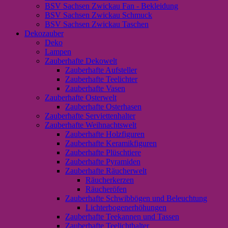
BSV Sachsen Zwickau Fan - Bekleidung
BSV Sachsen Zwickau Schmuck
BSV Sachsen Zwickau Taschen
Dekozauber
Deko
Lampen
Zauberhafte Dekowelt
Zauberhafte Aufsteller
Zauberhafte Teelichter
Zauberhafte Vasen
Zauberhafte Osterwelt
Zauberhafte Osterhasen
Zauberhafte Serviettenhalter
Zauberhafte Weihnachtswelt
Zauberhafte Holzfiguren
Zauberhafte Keramikfiguren
Zauberhafte Plüschtiere
Zauberhafte Pyramiden
Zauberhafte Räucherwelt
Räucherkerzen
Räucheröfen
Zauberhafte Schwibbögen und Beleuchtung
Lichterbogenerhöhungen
Zauberhafte Teekannen und Tassen
Zauberhafte Teelichthalter