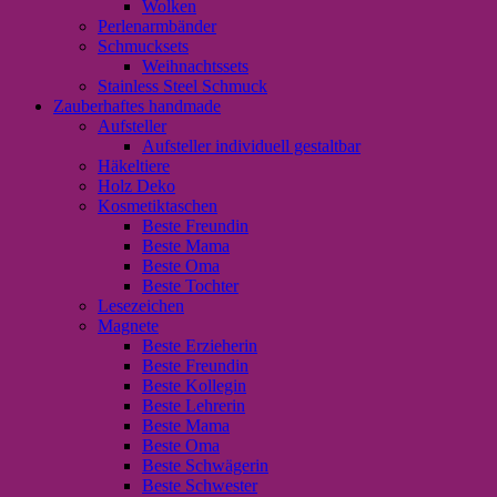
Wolken
Perlenarmbänder
Schmucksets
Weihnachtssets
Stainless Steel Schmuck
Zauberhaftes handmade
Aufsteller
Aufsteller individuell gestaltbar
Häkeltiere
Holz Deko
Kosmetiktaschen
Beste Freundin
Beste Mama
Beste Oma
Beste Tochter
Lesezeichen
Magnete
Beste Erzieherin
Beste Freundin
Beste Kollegin
Beste Lehrerin
Beste Mama
Beste Oma
Beste Schwägerin
Beste Schwester