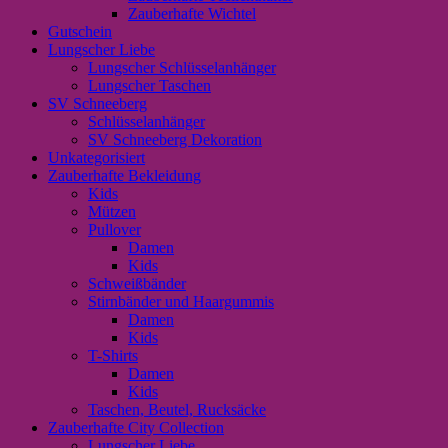
Zauberhafte Wichtel
Gutschein
Lungscher Liebe
Lungscher Schlüsselanhänger
Lungscher Taschen
SV Schneeberg
Schlüsselanhänger
SV Schneeberg Dekoration
Unkategorisiert
Zauberhafte Bekleidung
Kids
Mützen
Pullover
Damen
Kids
Schweißbänder
Stirnbänder und Haargummis
Damen
Kids
T-Shirts
Damen
Kids
Taschen, Beutel, Rucksäcke
Zauberhafte City Collection
Lungscher Liebe