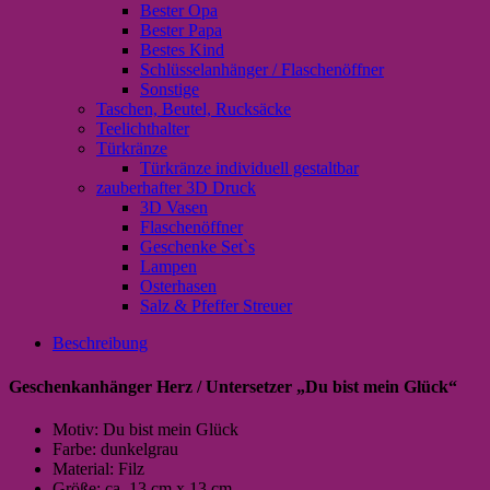
Bester Opa
Bester Papa
Bestes Kind
Schlüsselanhänger / Flaschenöffner
Sonstige
Taschen, Beutel, Rucksäcke
Teelichthalter
Türkränze
Türkränze individuell gestaltbar
zauberhafter 3D Druck
3D Vasen
Flaschenöffner
Geschenke Set`s
Lampen
Osterhasen
Salz & Pfeffer Streuer
Beschreibung
Geschenkanhänger Herz / Untersetzer „Du bist mein Glück“
Motiv: Du bist mein Glück
Farbe: dunkelgrau
Material: Filz
Größe: ca. 13 cm x 13 cm