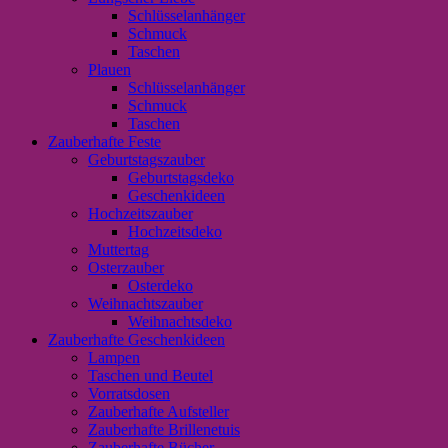
Schlüsselanhänger
Schmuck
Taschen
Plauen
Schlüsselanhänger
Schmuck
Taschen
Zauberhafte Feste
Geburtstagszauber
Geburtstagsdeko
Geschenkideen
Hochzeitszauber
Hochzeitsdeko
Muttertag
Osterzauber
Osterdeko
Weihnachtszauber
Weihnachtsdeko
Zauberhafte Geschenkideen
Lampen
Taschen und Beutel
Vorratsdosen
Zauberhafte Aufsteller
Zauberhafte Brillenetuis
Zauberhafte Bücher