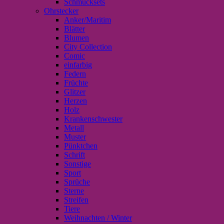
Schmucksets
Ohrstecker
Anker/Maritim
Blätter
Blumen
City Collection
Comic
einfarbig
Federn
Früchte
Glitzer
Herzen
Holz
Krankenschwester
Metall
Muster
Pünktchen
Schrift
Sonstige
Sport
Sprüche
Sterne
Streifen
Tiere
Weihnachten / Winter